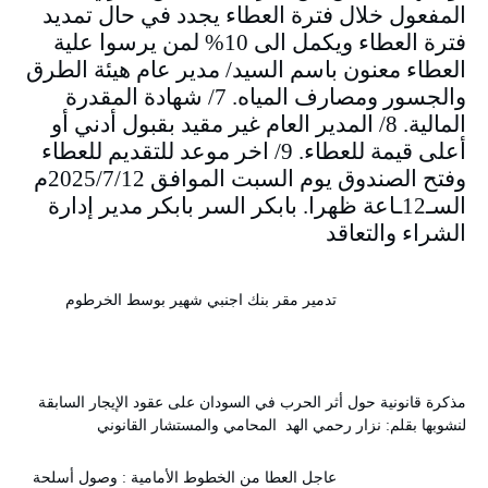
المفعول خلال فترة العطاء يجدد في حال تمديد
فترة العطاء ويكمل الى 10% لمن يرسوا علية
العطاء معنون باسم السيد/ مدير عام هيئة الطرق
والجسور ومصارف المياه. 7/ شهادة المقدرة
المالية. 8/ المدير العام غير مقيد بقبول أدني أو
أعلى قيمة للعطاء. 9/ اخر موعد للتقديم للعطاء
وفتح الصندوق يوم السبت الموافق 2025/7/12م
السـ12ـاعة ظهرا. بابكر السر بابكر مدير إدارة
الشراء والتعاقد
تدمير مقر بنك اجنبي شهير بوسط الخرطوم
مذكرة قانونية حول أثر الحرب في السودان على عقود الإيجار السابقة
لنشوبها بقلم: نزار رحمي الهد المحامي والمستشار القانوني
عاجل العطا من الخطوط الأمامية : وصول أسلحة