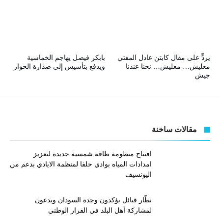
يردٍّ على مقال كابتن عادل المفتي
بابكر فيصل يهاجم الخماسية
معليش… معليش… نحنا عندنا
ويدفع بتأسيس إلى صدارة الحوار
جيش
مقالات ساخنة
افتتاح منظومة طاقة شمسية جديدة لتعزيز
امدادات المياه بوادي حلفا لمنظمة الايادي بدعم من
اليونسيف
نظّار قبائل يؤكدون وحدة السودان ويدعون
لمشاركة أهل البلد في القرار الوطني