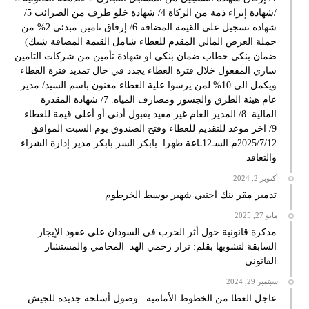
/شهادة إبراء ذمة من الزكاة 4/ شهادة خلو طرف من الضرائب 5/
شهادة تسجيل على القيمة المضافة 6/ إرفاق تامين مبدئي 2% من
جملة العرض المالي المقدم للعطاء شامل القيمة المضافة شيك)
ضمان بنكي خطاب ضمان بنكي او شهادة تأمين من شركات التامين
ساري المفعول خلال فترة العطاء يجدد في حال تمديد فترة العطاء
ويكمل الى 10% لمن يرسوا علية العطاء معنون باسم السيد/ مدير
عام هيئة الطرق والجسور ومصارف المياه. 7/ شهادة المقدرة
المالية. 8/ المدير العام غير مقيد بقبول أدني أو أعلى قيمة للعطاء.
9/ اخر موعد للتقديم للعطاء وفتح الصندوق يوم السبت الموافق
2025/7/12م السـ12ـاعة ظهرا. بابكر السر بابكر مدير إدارة الشراء
والتعاقد
أكتوبر 2, 2024
تدمير مقر بنك اجنبي شهير بوسط الخرطوم
مايو 27, 2025
مذكرة قانونية حول أثر الحرب في السودان على عقود الإيجار
السابقة لنشوبها بقلم: نزار رحمي الهد المحامي والمستشار
القانوني
سبتمبر 29, 2024
عاجل العطا من الخطوط الأمامية : وصول أسلحة جديدة للجيش