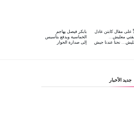
ٍّ على مقال كابتن عادل
بابكر فيصل يهاجم
مفتي معليش…
الخماسية ويدفع بتأسيس
ليش… نحنا عندنا جيش
إلى صدارة الحوار
جديد الأخبار