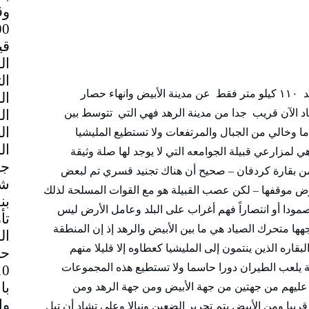
وق
قي
بتحرير مدينة أمروابة أصبح متحرك الصياد على بعد ١١٠ كيلو متر فقط عن مدينة الأبيض وانهاء حصار
صياد الآن قريب جدا من مدينة الرهد فهي التي تتوسط بين
ما وخالي من الجبال والمرتفعات ولا تستطيع المليشيا
لمزارعي قبيلة الجوامعه التي لا يوجد لها صلة وثيقة
جم
ا من بقارة كردفان – صحيح أن هناك تجنيد قسري تم لبعض
شا
وض موقفها – لكن عصب القبيلة هو مع القوات المسلحة لذلك
بن
دا أو انتصاراً فهم أغراب على البلد وعامل الأرض ليس
تأ
 متحرك الصياد هي ما بين الأبيض والرهد إذ إن المنطقة
ال
قاره الذين ينتمون إلى المليشيا كعطاوه إلا قليلا منهم
حا
 يلعب الطيران دورا حاسما ولا تستطيع هذه المجموعات
با
ليهم من جهتين من جهة الأبيض ومن جهة الرهد ومن
ريبا ومن الأبيض يتم تحرير الضعين ونيالا وعلى تشاد أن تبل