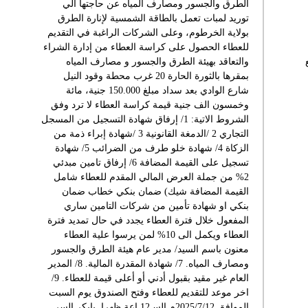
الطرق والجسور ومصارف المياه عن حاجتها الي
توريد لمبات تعمل بالطاقة الشمسية لإنارة الطرق
بولاية الخرطوم، وعلى الشركات الراغبة في التقديم
للعطاء الحصول على كراسة العطاء من إدارة الشراء
والتعاقد بهيئة الطرق والجسور و مصارف المياه
بمقرها بالثورة الحارة 20 غرب محطة وقود النيل
شارع الوادي بعد سداد مبلغ 150.000 جنية، مائة
وخمسون الف جنية قيمة كراسة العطاء لا ترد وفق
الشروط الاتية: 1/ إرفاق شهادة التسجيل من المسجل
التجاري 2 /الدمغة القانونية 3 /شهادة إبراء ذمة من
الزكاة 4/ شهادة خلو طرف من الضرائب 5/ شهادة
تسجيل على القيمة المضافة 6/ إرفاق تامين مبدئي
2% من جملة العرض المالي المقدم للعطاء شامل
القيمة المضافة شيك) ضمان بنكي خطاب ضمان
بنكي او شهادة تأمين من شركات التامين ساري
المفعول خلال فترة العطاء يجدد في حال تمديد فترة
العطاء ويكمل الى 10% لمن يرسوا علية العطاء
معنون باسم السيد/ مدير عام هيئة الطرق والجسور
ومصارف المياه. 7/ شهادة المقدرة المالية. 8/ المدير
العام غير مقيد بقبول أدني أو أعلى قيمة للعطاء. 9/
اخر موعد للتقديم للعطاء وفتح الصندوق يوم السبت
الموافق 2025/7/12م السـ12ـاعة ظهرا. بابكر السر