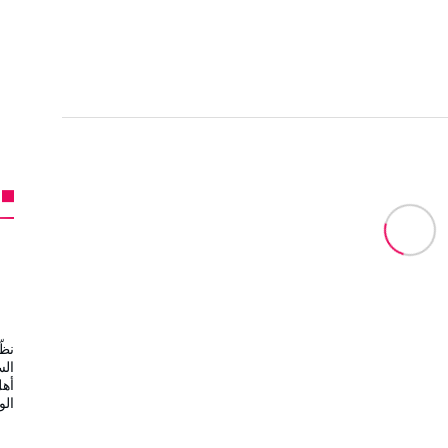
نظّ
الس
أهل
ال