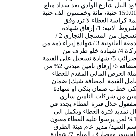
ود النيل شارع الوادي بعد سداد مبلغ
150.000 جنية، مائة وخمسون الف جنية
مة كراسة العطاء لا ترد وفق
الشروط الاتية: 1/ إرفاق شهادة
التسجيل من المسجل التجاري 2 /
الدمغة القانونية 3 /شهادة إبراء ذمة من
الزكاة 4/ شهادة خلو طرف من
الضرائب 5/ شهادة تسجيل على القيمة
المضافة 6/ إرفاق تامين مبدئي 2% من
لة العرض المالي المقدم للعطاء
مل القيمة المضافة شيك) ضمان
كي خطاب ضمان بنكي او شهادة
مين من شركات التامين ساري
مفعول خلال فترة العطاء يجدد في
ل تمديد فترة العطاء ويكمل الى
10% لمن يرسوا علية العطاء معنون
سم السيد/ مدير عام هيئة الطرق
والجسور ومصارف المياه. 7/ شهادة