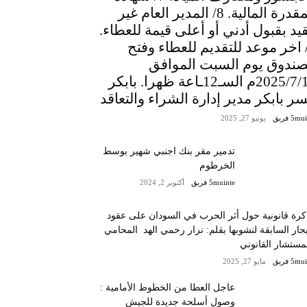
المقدرة المالية. 8/ المدير العام غير
يد بقبول أدني أو أعلى قيمة للعطاء.
/ اخر موعد للتقديم للعطاء وفتح
صندوق يوم السبت الموافق
2025/7/12م السـ12ـاعة ظهرا. بابكر
سر بابكر مدير إدارة الشراء والتعاقد
5m فريق
يونيو 27, 2025
تدمير مقر بنك اجنبي شهير بوسط
الخرطوم
5muinte فريق
أكتوبر 2, 2024
رة قانونية حول أثر الحرب في السودان على عقود
يجار السابقة لنشوبها بقلم: نزار رحمي الهد المحامي
مستشار القانوني
5m فريق
مايو 27, 2025
عاجل العطا من الخطوط الأمامية :
وصول أسلحة جديدة للجيش