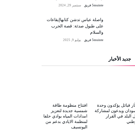
5muinte فريق
سبتمبر 29, 2024
واصلة عباس تدشن كتابهاإيقاعات
على طبول صدئة: قصة الحرب
والسلام
5muinte فريق
يوليو 9, 2025
جديد الأخبار
ار قبائل يؤكدون وحدة
افتتاح منظومة طاقة
ودان ويدعون لمشاركة
شمسية جديدة لتعزيز
 البلد في القرار
امدادات المياه بوادي حلفا
وطني
لمنظمة الايادي بدعم من
اليونسيف