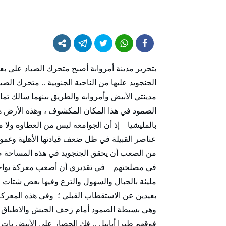
الجنجويد عليها من الناحية الجنوبية .. متحرك ال
مدينتي الأبيض وأمروابه والطريق بينهما سالك تما
الصمود في هذا المكان المكشوف ، وهذه الأرض هي 
بالمليشيا – إذ أن الجوامعه ليس من العطاوه ول
عناصر القبيلة في ظل ضعف قيادتها الأهلية وغم
من الصعب أن يحقق الجنجويد في هذه المساحة صمو
في مصلحتهم – في تقديري أن أصعب معركة يواجهها
مليئة بالجبال والسهول والترع وفيها بعض شتات الب
بعيدين عن الاستقطاب القبلي ؛ وفي هذه المعركة
وهي بسيطة الصمود أمام زحف الجيش والاطباق ع
فوقهم طيرا أبابيل .. فك الحصار على الأبيض بات ق