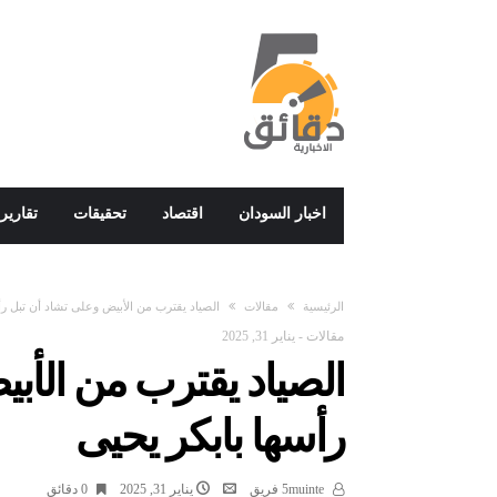
اخبار السودان
اقتصاد
تحقيقات
تقارير
‫الرئيسية‬
مقالات
الصياد يقترب من الأبيض وعلى تشاد أن تبل رأ
مقالات
-
يناير 31, 2025
الصياد يقترب من الأب
رأسها بابكر يحيى
5muinte فريق
يناير 31, 2025
0 ‫دقائق‬