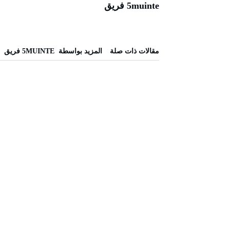
5muinte فريق
‫مقالات ذات صلة‬
‫‫المزيد بواسطة‬ ‬ 5MUINTE فريق