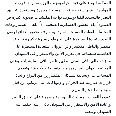
الممكنة للبقاء على قيد الحياة وتجنب الهزيمة، أو إذا قررت
المواجهة ، فإنها ستواجه قوات مسلحة مجهزة ومستعدة لتحقيق
النصر فالتستعد للفناءوسوف تواجه المليشيات صعوبة كبيرة في
الصمود أمام الحشود العسكرية الضخمة. إذاً ماهي السيناريوهات
المحتملة القوات المسلحة السودانية سوف تحقيق أهدافها بعون
الله وإستعادة السيطرة على الخرطوم بسرعة كبيرة فالحق
منتصر والباطل منكسر والي الزوال إستعادة السيطرة على
العاصمة سيساهم في تعزيز الأمن والإستقرار في السودان
والزحف الي باقي المدن لتطهيرها من باقي المليشيات. وعلي
المجتمع الدولي القيام بمهامه الإنسانية والأخلاقية وتقديم
المساعدات الإنسانية للسكان المتضررين من النزاع وإتخاذ
قرارات صارمة ضد الجرائم والإنتهاكات التي ترتكب من قبل
مليشيات الدعم السريع.
عموماً القوات المسلحة السودانية مصممة على تحقيق النصر
وإعادة الأمن والإستقرار في السودان باذن الله ؛حفظ الله
السودان وشعبه.