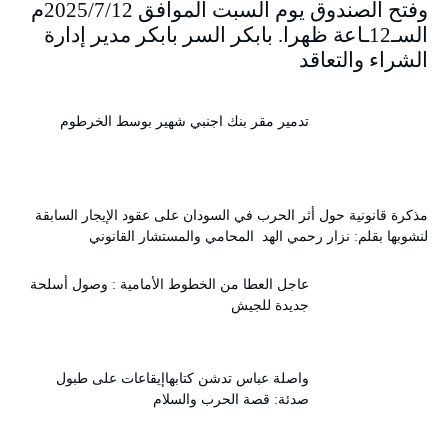
وفتح الصندوق يوم السبت الموافق 2025/7/12م
السـ12ـاعة ظهرا. بابكر السر بابكر مدير إدارة
الشراء والتعاقد
تدمير مقر بنك اجنبي شهير بوسط الخرطوم
مذكرة قانونية حول أثر الحرب في السودان على عقود الإيجار السابقة
لنشوبها بقلم: نزار رحمي الهد المحامي والمستشار القانوني
عاجل العطا من الخطوط الأمامية : وصول أسلحة
جديدة للجيش
واصلة عباس تدشن كتابهاإيقاعات على طبول
صدئة: قصة الحرب والسلام