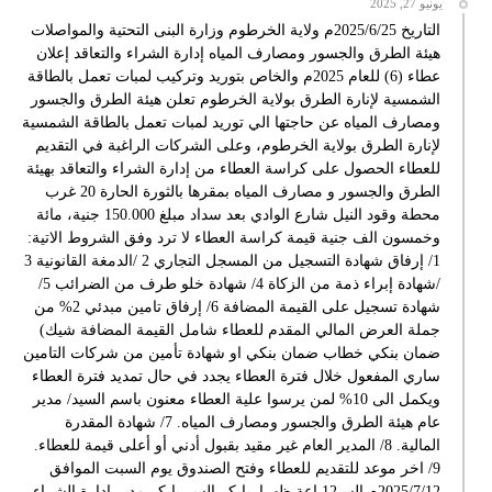
يونيو 27, 2025
التاريخ 2025/6/25م ولاية الخرطوم وزارة البنى التحتية والمواصلات
هيئة الطرق والجسور ومصارف المياه إدارة الشراء والتعاقد إعلان
عطاء (6) للعام 2025م والخاص بتوريد وتركيب لمبات تعمل بالطاقة
الشمسية لإنارة الطرق بولاية الخرطوم تعلن هيئة الطرق والجسور
ومصارف المياه عن حاجتها الي توريد لمبات تعمل بالطاقة الشمسية
لإنارة الطرق بولاية الخرطوم، وعلى الشركات الراغبة في التقديم
للعطاء الحصول على كراسة العطاء من إدارة الشراء والتعاقد بهيئة
الطرق والجسور و مصارف المياه بمقرها بالثورة الحارة 20 غرب
محطة وقود النيل شارع الوادي بعد سداد مبلغ 150.000 جنية، مائة
وخمسون الف جنية قيمة كراسة العطاء لا ترد وفق الشروط الاتية:
1/ إرفاق شهادة التسجيل من المسجل التجاري 2 /الدمغة القانونية 3
/شهادة إبراء ذمة من الزكاة 4/ شهادة خلو طرف من الضرائب 5/
شهادة تسجيل على القيمة المضافة 6/ إرفاق تامين مبدئي 2% من
جملة العرض المالي المقدم للعطاء شامل القيمة المضافة شيك)
ضمان بنكي خطاب ضمان بنكي او شهادة تأمين من شركات التامين
ساري المفعول خلال فترة العطاء يجدد في حال تمديد فترة العطاء
ويكمل الى 10% لمن يرسوا علية العطاء معنون باسم السيد/ مدير
عام هيئة الطرق والجسور ومصارف المياه. 7/ شهادة المقدرة
المالية. 8/ المدير العام غير مقيد بقبول أدني أو أعلى قيمة للعطاء.
9/ اخر موعد للتقديم للعطاء وفتح الصندوق يوم السبت الموافق
2025/7/12م السـ12ـاعة ظهرا. بابكر السر بابكر مدير إدارة الشراء