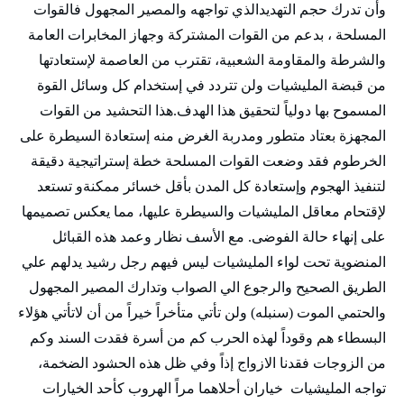
وأن تدرك حجم التهديدالذي تواجهه والمصير المجهول فالقوات
المسلحة ، بدعم من القوات المشتركة وجهاز المخابرات العامة
والشرطة والمقاومة الشعبية، تقترب من العاصمة لإستعادتها
من قبضة المليشيات ولن تتردد في إستخدام كل وسائل القوة
المسموح بها دولياً لتحقيق هذا الهدف.هذا التحشيد من القوات
المجهزة بعتاد متطور ومدربة الغرض منه إستعادة السيطرة على
الخرطوم فقد وضعت القوات المسلحة خطة إستراتيجية دقيقة
لتنفيذ الهجوم وإستعادة كل المدن بأقل خسائر ممكنةو تستعد
لإقتحام معاقل المليشيات والسيطرة عليها، مما يعكس تصميمها
على إنهاء حالة الفوضى. مع الأسف نظار وعمد هذه القبائل
المنضوية تحت لواء المليشيات ليس فيهم رجل رشيد يدلهم علي
الطريق الصحيح والرجوع الي الصواب وتدارك المصير المجهول
والحتمي الموت (سنبله) ولن تأتي متأخراً خيراً من أن لاتأتي هؤلاء
البسطاء هم وقوداً لهذه الحرب كم من أسرة فقدت السند وكم
من الزوجات فقدنا الازواج إذاً وفي ظل هذه الحشود الضخمة،
تواجه المليشيات خياران أحلاهما مراً الهروب كأحد الخيارات