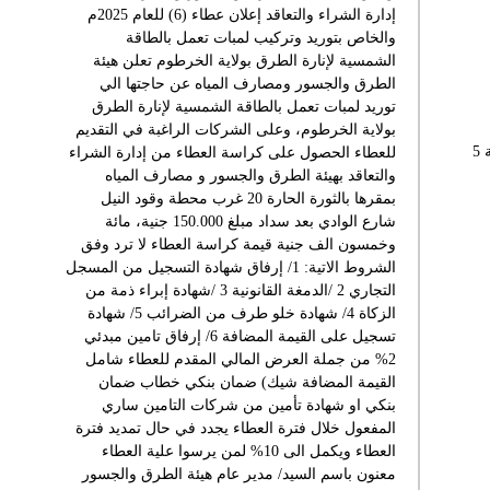
إدارة الشراء والتعاقد إعلان عطاء (6) للعام 2025م
والخاص بتوريد وتركيب لمبات تعمل بالطاقة
الشمسية لإنارة الطرق بولاية الخرطوم تعلن هيئة
الطرق والجسور ومصارف المياه عن حاجتها الي
توريد لمبات تعمل بالطاقة الشمسية لإنارة الطرق
بولاية الخرطوم، وعلى الشركات الراغبة في التقديم
شهادة قلم عاصر الانكسار.. الحلقة 5
للعطاء الحصول على كراسة العطاء من إدارة الشراء
والتعاقد بهيئة الطرق والجسور و مصارف المياه
بمقرها بالثورة الحارة 20 غرب محطة وقود النيل
شارع الوادي بعد سداد مبلغ 150.000 جنية، مائة
وخمسون الف جنية قيمة كراسة العطاء لا ترد وفق
الشروط الاتية: 1/ إرفاق شهادة التسجيل من المسجل
التجاري 2 /الدمغة القانونية 3 /شهادة إبراء ذمة من
الزكاة 4/ شهادة خلو طرف من الضرائب 5/ شهادة
تسجيل على القيمة المضافة 6/ إرفاق تامين مبدئي
2% من جملة العرض المالي المقدم للعطاء شامل
القيمة المضافة شيك) ضمان بنكي خطاب ضمان
بنكي او شهادة تأمين من شركات التامين ساري
المفعول خلال فترة العطاء يجدد في حال تمديد فترة
العطاء ويكمل الى 10% لمن يرسوا علية العطاء
معنون باسم السيد/ مدير عام هيئة الطرق والجسور