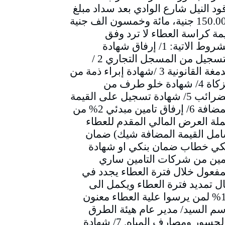
ود النيل شارع الوادي بعد سداد مبلغ
150.000 جنية، مائة وخمسون الف جنية
مة كراسة العطاء لا ترد وفق
الشروط الاتية: 1/ إرفاق شهادة
التسجيل من المسجل التجاري 2 /
الدمغة القانونية 3 /شهادة إبراء ذمة من
الزكاة 4/ شهادة خلو طرف من
الضرائب 5/ شهادة تسجيل على القيمة
المضافة 6/ إرفاق تامين مبدئي 2% من
لة العرض المالي المقدم للعطاء
مل القيمة المضافة شيك) ضمان
كي خطاب ضمان بنكي او شهادة
مين من شركات التامين ساري
مفعول خلال فترة العطاء يجدد في
ل تمديد فترة العطاء ويكمل الى
10% لمن يرسوا علية العطاء معنون
سم السيد/ مدير عام هيئة الطرق
والجسور ومصارف المياه. 7/ شهادة