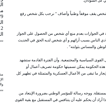
 كل السودان.
مق
كل شخص يقف موقفاً وطنياً وأضاف ” نرحب بكل شخص رفع
9
ال
ال
صة في الجوازات بعدم منع أي شخص من الحصول على الجواز
 نعادي الناس بسبب آرائهم و أي شخص لديه الحق في الحديث
uinte
لوطن والمساس بثوابته” .
كل القوى السياسية والمجتمعية. وأن الفترة القادمة ستشهد
 هذه الحكومة يمكن تسميتها حكومة تصريف أعمال أو
إنجاز ما تبقى من الأعمال العسكرية والمتمثلة في تطهير كل
مذك
الإ
وال
uinte
لمستقلة. ووجه رسالة للمؤتمر الوطني بضرورة الإبتعاد من
ا أراد أن يحكم عليه أن يتنافس في المستقبل مع بقية القوى