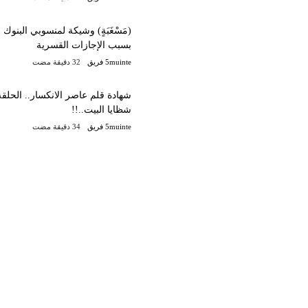
(مَسْغَبَةٍ) وشيكة لمنسوبي البنوك
بسبب الإجازات القسرية
5muinte فريق
شظايا البيت..!!
5muinte فريق