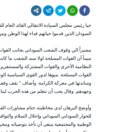
حيا رئيس مجلس السيادة الانتقالي القائد العام ل
السودان الذين قدموا حياتهم فداء لهذا الوطن ومن
مشيراً الي وقوف الشعب السوداني بجانب القوات 
مبيناً أن القوات المسلحة لولا سند الشعب ما كان
النظامية الأخرى والقوات المشتركة والمستنفرين
القوات المسلحة. منوها لدور القوى السياسية الو
وساندتها في معركة الكرامة. وأضاف ” نقف وقفة ت
وجهدهم. وقال يجب أن نتعلم من هذه الحرب لبناء
وأوضح البرهان لدى مخاطبته ختام مشاورات الق
للحوار السوداني السوداني وإحلال السلام والتوا
الوطنية والمجتمعية ينبغى أن نأخذ بتوصياته ومخر