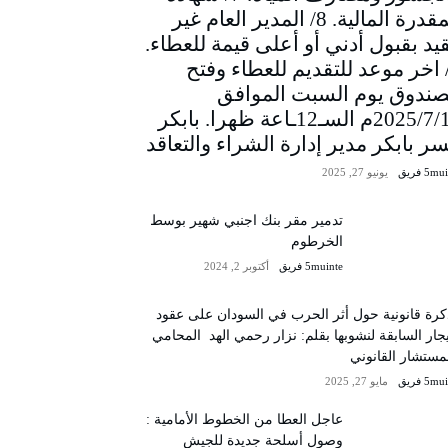
المقدرة المالية. 8/ المدير العام غير
يد بقبول أدني أو أعلى قيمة للعطاء.
/ اخر موعد للتقديم للعطاء وفتح
صندوق يوم السبت الموافق
2025/7/12م السـ12ـاعة ظهرا. بابكر
سر بابكر مدير إدارة الشراء والتعاقد
5m فريق
يونيو 27, 2025
تدمير مقر بنك اجنبي شهير بوسط
الخرطوم
5muinte فريق
أكتوبر 2, 2024
رة قانونية حول أثر الحرب في السودان على عقود
يجار السابقة لنشوبها بقلم: نزار رحمي الهد المحامي
مستشار القانوني
5m فريق
مايو 27, 2025
عاجل العطا من الخطوط الأمامية :
وصول أسلحة جديدة للجيش