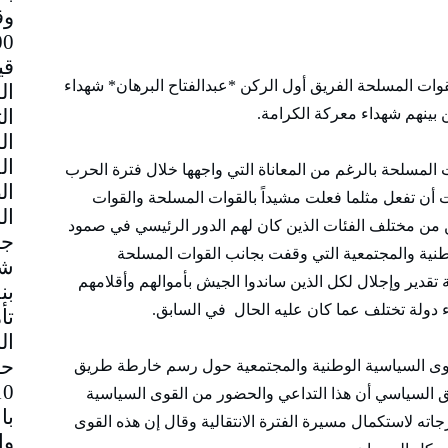
وق
قي
لقوات المسلحة الفريق أول الركن *عبدالفتاح البرهان* شهداء
 بينهم شهداء معركة الكرامة.
المسلحة بالرغم من المعاناة التي واجهها خلال فترة الحرب
ت أن تفعل مثلما فعلت مشيداً بالقوات المسلحة والقوات
 من مختلف الفئات الذين كان لهم الدور الرئيسي في صمود
جم
طنية والمجتمعية التي وقفت بجانب القوات المسلحة
شا
قدير وإجلال لكل الذين ساندوا الجيش بأموالهم وأقلامهم
بن
 دولة تختلف عما كان عليه الحال في السابق.
تأ
ال
حا
وى السياسية الوطنية والمجتمعية حول رسم خارطة طريق
فق السياسي أن هذا التداعي والحضور من القوى السياسية
با
جاته لاستكمال مسيرة الفترة الانتقالية وقال إن هذه القوى