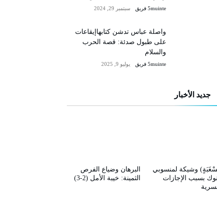
5muinte فريق
سبتمبر 29, 2024
واصلة عباس تدشن كتابهاإيقاعات
على طبول صدئة: قصة الحرب
والسلام
5muinte فريق
يوليو 9, 2025
جديد الأخبار
سْغَبَةٍ) وشيكة لمنسوبي
البرهان وضياع الفرص
نوك بسبب الإجازات
الثمينة: خيبة الأمل (2-3)
قسرية