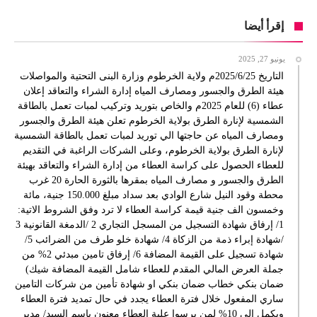
إقرأ أيضا
يونيو 27, 2025
التاريخ 2025/6/25م ولاية الخرطوم وزارة البنى التحتية والمواصلات
هيئة الطرق والجسور ومصارف المياه إدارة الشراء والتعاقد إعلان
عطاء (6) للعام 2025م والخاص بتوريد وتركيب لمبات تعمل بالطاقة
الشمسية لإنارة الطرق بولاية الخرطوم تعلن هيئة الطرق والجسور
ومصارف المياه عن حاجتها الي توريد لمبات تعمل بالطاقة الشمسية
لإنارة الطرق بولاية الخرطوم، وعلى الشركات الراغبة في التقديم
للعطاء الحصول على كراسة العطاء من إدارة الشراء والتعاقد بهيئة
الطرق والجسور و مصارف المياه بمقرها بالثورة الحارة 20 غرب
محطة وقود النيل شارع الوادي بعد سداد مبلغ 150.000 جنية، مائة
وخمسون الف جنية قيمة كراسة العطاء لا ترد وفق الشروط الاتية:
1/ إرفاق شهادة التسجيل من المسجل التجاري 2 /الدمغة القانونية 3
/شهادة إبراء ذمة من الزكاة 4/ شهادة خلو طرف من الضرائب 5/
شهادة تسجيل على القيمة المضافة 6/ إرفاق تامين مبدئي 2% من
جملة العرض المالي المقدم للعطاء شامل القيمة المضافة شيك)
ضمان بنكي خطاب ضمان بنكي او شهادة تأمين من شركات التامين
ساري المفعول خلال فترة العطاء يجدد في حال تمديد فترة العطاء
ويكمل الى 10% لمن يرسوا علية العطاء معنون باسم السيد/ مدير