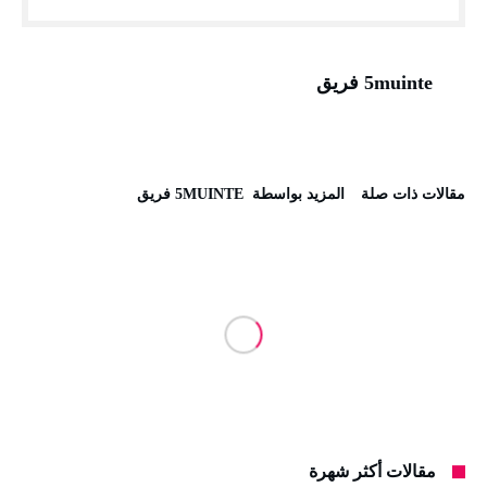
5muinte فريق
‫مقالات ذات صلة‬
‫‫المزيد بواسطة‬ ‬ 5MUINTE فريق
مقالات أكثر شهرة