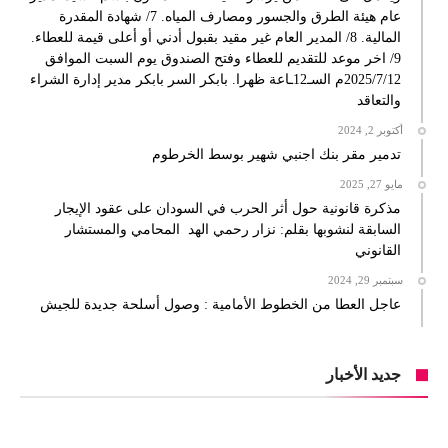
عام هيئة الطرق والجسور ومصارف المياه. 7/ شهادة المقدرة
المالية. 8/ المدير العام غير مقيد بقبول أدني أو أعلى قيمة للعطاء.
9/ اخر موعد للتقديم للعطاء وفتح الصندوق يوم السبت الموافق
2025/7/12م السـ12ـاعة ظهرا. بابكر السر بابكر مدير إدارة الشراء
والتعاقد
أكتوبر 2, 2024
تدمير مقر بنك اجنبي شهير بوسط الخرطوم
مايو 27, 2025
مذكرة قانونية حول أثر الحرب في السودان على عقود الإيجار
السابقة لنشوبها بقلم: نزار رحمي الهد المحامي والمستشار
القانوني
سبتمبر 29, 2024
عاجل العطا من الخطوط الأمامية : وصول أسلحة جديدة للجيش
جديد الأخبار