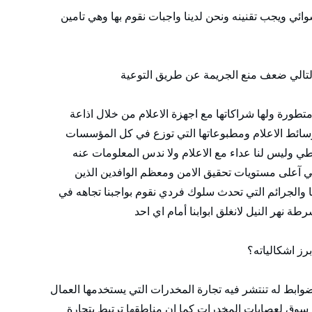
ئي ويجب تقنينه ونحن لدينا واجبات نقوم بها وهي تامين
التالي ضعف منع الجريمة عن طريق التوعية
متطورة ولها شراكاتها مع اجهزة الاعلام من خلال اذاعة
ائط الاعلام ومطبوعاتها التي توزع في كل المؤسسات
وليس لنا عداء مع الاعلام ولا ندس المعلومات عنه
ي آعلى مستويات تحقيق الامن ومعظم الوافدين الذين
ا والجرائم التي تحدث سلوك فردي نقوم بواجبنا تجاهه في
 نهر النيل لانغلق ابوابنا أمام اي احد
برز اشكالياته؟
وابط له تنتشر فيه تجارة المخدرات التي يستخدمها العمال
لق سوق لعصابات المخدرات كما ان مناطقها ترتبط بتجارة