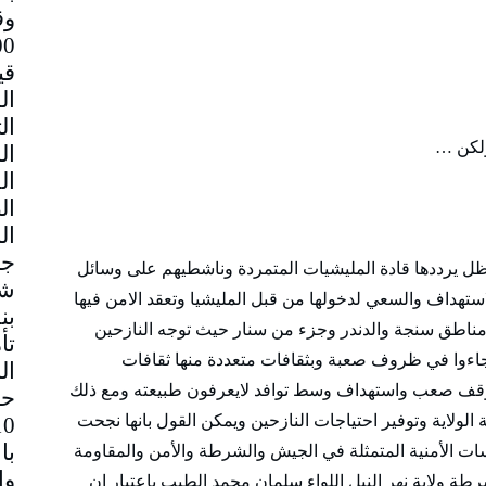
وق
قي
ولكن …
جم
ل يرددها قادة المليشيات المتمردة وناشطيهم على وسائل
شا
استهداف والسعي لدخولها من قبل المليشيا وتعقد الامن فيها
بن
مناطق سنجة والدندر وجزء من سنار حيث توجه النازحين
تأ
ايقارب ال(5) مليون نسمة جاءوا في ظروف صعبة وبثقافات متعددة منها ثقافات
ال
موقف صعب واستهداف وسط توافد لايعرفون طبيعته ومع ذلك
حا
الولاية وتوفير احتياجات النازحين ويمكن القول بانها نجحت
با
ت الأمنية المتمثلة في الجيش والشرطة والأمن والمقاومة
رطة ولاية نهر النيل اللواء سلمان محمد الطيب باعتبار ان