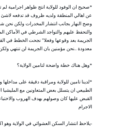
*صحيح ان الوفود للولاية انتج ظواهر اجرامية لم 
عن اهالي المنطقة ولديه ظروف قد تدفعه لاشئ و
وضح النهار بجانب انتشار المخدرات ولكن نحن شر
والتحفظ عليهم والتواجد الشرطي في الأماكن الم
الجريمة بعد وقوعها وفعلا” نجحت الخطط في ال
معدودة ..نحن مؤمنين بان الجريمة لن تنتهي ولكن
*وهل هناك خطة واضحة لتامين الولاية؟
*لدينا تامين للولاية ومراقبة دقيقة على مداخله
الطبيعي ان يتسلل بعض المتعاونين مع المليشيا ال
القبض عليها كان وصولهم بهدف الهروب والاختبا
الاجرام
-يلاحظ انتشار السكن العشوائي في الولاية وهو