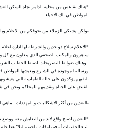
*هناك تقاعس من محلية الدامر تجاه السكن العشوا
المواطن في تلك الاحياء
-ولكن يشتكي الزملاء من تخوفكم من الاعلام وب
*الاعلام سلاح ذو حدين والشرطة لها ادارة اعلام 
ساهرون والمكتب الصحفي الذي يتعاون مع كل وس
..وهناك ضوابط للتصريحات لضبط الخطاب الشرطي 
ورسالتنا موجودة في الشارع ويعيشها المواطن ف
نلتقيهم يؤكدون على حالة الطمانينة التي يعيشونه
القبض على الجناه وتقديمهم للمحاكم ونحن في شرطة
-التعدين من أكثر الاشكاليات و المهددات ..ماهي ا
*التعدين اصبح واقع لابد من التعايش معه ووضع ض
اثناء الحفريات أو في اوقات راحتهم ليلا” هذا خ