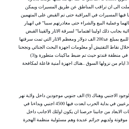
صلت الى ان تراقب المناطق عن طريق المسيرات ويمكن
ا فيها المسيرات في المراقبة حتى تم القبض على المتهمين
ئهما وعملية البيع والشراء حتى مغادرتهم سببا” في انهيار
 بجانب ذلك اولينا اهتماما” لسرقة الاثار والقينا القبض
على عصابات دولية حاولت تهريب ملكة وعرضها للبيع بمبلغ عد200 الف دولار ومعظم الاثار التي تمت سرقتها
ال نقاط التفتيش أو معلومات اجهزة البحث الجنائي ونجحنا
في القبض على عصابات لتزييف العملات احداهن في منطقة قندتو حيث تم ضبط ماكينات متطورة و(3)
ترليون جنيه سوداني مزيفة من الفئة الجديدة بعد 3 ايام من نزولها السوق ..هناك اجهزة أمنية فاعلة لمكافحة
*اكبر المشكلات الأمنية الموجودة في الولاية هو الوجود الاجنبي وهناك (9) الف جنوبي موجودين داخل ولاية نهر
النيل والشرطة قامت بحملة ضد الاجانب غير الشرعيين في بداية الحرب ابعدت فيها 4500 اجنبي وبداءنا في
 الابعاد من جانبنا حرصنا ان يكون اولئك الاجانب داخل
 موقوتة ولديهم جرائم عديدة وهم مسئولية منظمة الهجرة