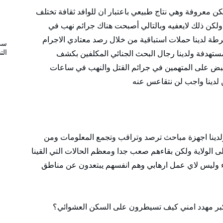
تكن معروفة وهي نتاج طبيعي باعتبار ان للوافد ثقافة تختلف
لكن ذلك لايعفيه وبالتالي أصبحت هناك جرائم نهب في
طة لدينا حملات استباقية من خلال رصد معتادي الاجرام
سد
الت
ستهدفة ولدينا رجال البحث الجنائي المكلفين بكشف
قبض على المتهمين في جرائم القتل والنهب في ساعات
 لدينا واجب لن نتقاعس عنه
ا ولدينا اجهزة مباحث ترصد وتراقب وتجمع المعلومات ومن
ى الولاية ولكن بقاءهم صعب جدا ومعظم الحالات التي القينا
ء وليس لاي عمل ارهابي وهم انفسهم يبتعدون عن مناطق
 اكبر مهدد امني كيف تسيطرون على السكن العشوائي؟