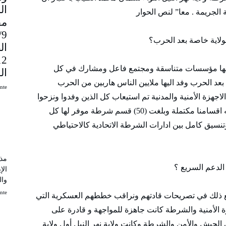
الجريمة . معا” لنص الحوار
مق
9
الولاية خاصة بعد الحرب؟
ال
ت فيها مؤسسات متناسقة ومجتمع فاعل ومشارك في كل
ال
عد الحرب وفد اليها ملايين الناس هاربين من الحرب
uinte
لاجهزة الأمنية والمدنية تم استيعاب كل الذين وفدوا ونزحوا
لولاية نهر النيل دون ان يختل الامن فيها والحمدلله اقسامنا مكتملة وبلغت (50) قسم شرطة موفر لها كل
سيق كامل بين ادارات الشرطة الاتحادية كالاحتياطي
مذك
لدعم السريع ؟
الإ
وال
uinte
ع ذلك في تصريحات قادتهم ونراقب خططهم العسكرية التي
ة الأمنية والشرطة كانت جاهزة للمواجهة و قادرة على
الجيش والأمن والشرطة وكانت ولاية نهر النيل أول ولاية