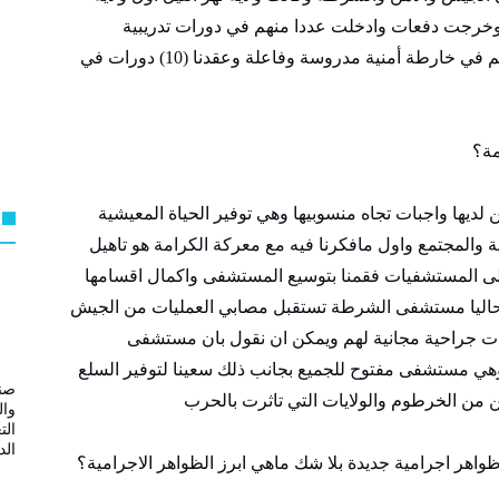
وخرجت دفعات وادخلت عددا منهم في دورات تدريبية
مختلفة منها القناصة وخرجت دفعة منهم ووزعتهم في خارطة أمنية مدروسة وفاعلة وعقدنا (10) دورات في
مة؟
ديها واجبات تجاه منسوبيها وهي توفير الحياة المعيشية
والمجتمع واول مافكرنا فيه مع معركة الكرامة هو تاهيل
 المستشفيات فقمنا بتوسيع المستشفى واكمال اقسامها
وحاليا مستشفى الشرطة تستقبل مصابي العمليات من الجيش
ات جراحية مجانية لهم ويمكن ان نقول بان مستشفى
 وهي مستشفى مفتوح للجميع بجانب ذلك سعينا لتوفير السلع
صند
ين من الخرطوم والولايات التي تاثرت بالحرب
وال
الت
الد
 ظواهر اجرامية جديدة بلا شك ماهي ابرز الظواهر الاجرامية؟