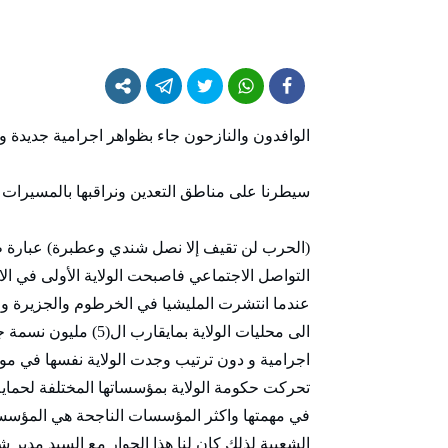
الوافدون والنازحون جاء بظواهر اجرامية جديدة 
سيطرنا على مناطق التعدين ونراقبها بالمسيرات
(الحرب لن تقيف إلا نصل شندي وعطبرة) عبارة ظ
التواصل الاجتماعي فاصبحت الولاية الأولى في ال
عندما انتشرت المليشيا في الخرطوم والجزيرة و
الى محليات الولاية بم
اجرامية و دون ترتيب وجدت الولاية نفسها في 
تحركت حكومة الولاية بمؤسساتها المختلفة لحماية 
في مهمتها واكثر المؤسسات الناجحة هي المؤسسا
الشعبية لذلك كان لنا هذا الحوار مع السيد مدير ش