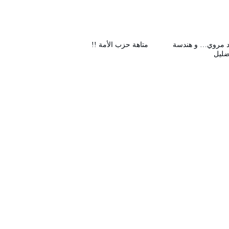
 مروي… و هندسة
متاهة حزب الأمة !!
ضليل