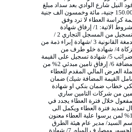
ود النيل شارع الوادي بعد سداد مبلغ
150.000 جنية، مائة وخمسون الف جنية
مة كراسة العطاء لا ترد وفق
الشروط الاتية: 1/ إرفاق شهادة
التسجيل من المسجل التجاري 2 /
الدمغة القانونية 3 /شهادة إبراء ذمة من
الزكاة 4/ شهادة خلو طرف من
الضرائب 5/ شهادة تسجيل على القيمة
المضافة 6/ إرفاق تامين مبدئي 2% من
لة العرض المالي المقدم للعطاء
مل القيمة المضافة شيك) ضمان
كي خطاب ضمان بنكي او شهادة
مين من شركات التامين ساري
مفعول خلال فترة العطاء يجدد في
ل تمديد فترة العطاء ويكمل الى
10% لمن يرسوا علية العطاء معنون
سم السيد/ مدير عام هيئة الطرق
والجسور ومصارف المياه. 7/ شهادة