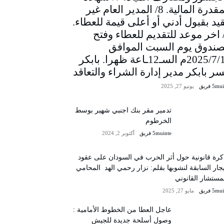
المقدرة المالية. 8/ المدير العام غير
يد بقبول أدني أو أعلى قيمة للعطاء.
/ اخر موعد للتقديم للعطاء وفتح
صندوق يوم السبت الموافق
2025/7/12م السـ12ـاعة ظهرا. بابكر
سر بابكر مدير إدارة الشراء والتعاقد
5m فريق
يونيو 27, 2025
تدمير مقر بنك اجنبي شهير بوسط
الخرطوم
5muinte فريق
أكتوبر 2, 2024
رة قانونية حول أثر الحرب في السودان على عقود
يجار السابقة لنشوبها بقلم: نزار رحمي الهد المحامي
مستشار القانوني
5m فريق
مايو 27, 2025
عاجل العطا من الخطوط الأمامية :
وصول أسلحة جديدة للجيش