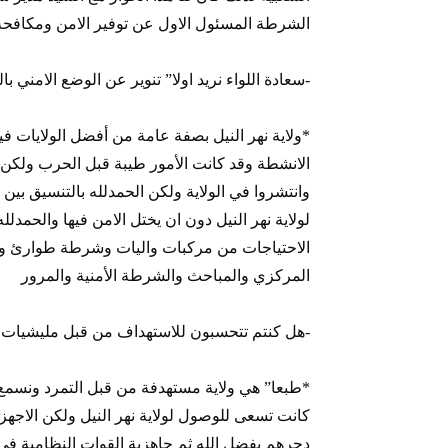
الشرطة المسئول الاول عن توفير الامن ومكافحة 
-سعادة اللواء نريد اولا” تنوير عن الوضع الامني ب
*ولاية نهر النيل بصفة عامة من أفضل الولايا
الانشطة وقد كانت الأمور طيبة قبل الحرب ولكن ب
وانتشروا في الولاية ولكن الحمدلله بالتنسيق بين ا
الاحتياجات من مركبات واليات وشرطة طوارئ وتن
المركزي والمباحث والشرطة الأمنية والمرور
-هل كنتم تتحسبون للاستهداف من قبل مليشيات ا
*طبعا” هي ولاية مستهدفة من قبل التمرد ونسم
كانت تسعى للوصول لولاية نهر النيل ولكن الاجهز
دحرهم بفضل الله ثم جاهزية القوات النظامية في 