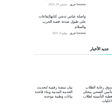
5muinte فريق
سبتمبر 29, 2024
واصلة عباس تدشن كتابهاإيقاعات
على طبول صدئة: قصة الحرب
والسلام
5muinte فريق
يوليو 9, 2025
جديد الأخبار
وق رعاية الطلاب
بيان منصة رقمية لتحديث
تأمين الصحي يبحثان
الخدمة المدنية وبناء قاعدة
غطية التأمينية لطلاب
بيانات وطنية موحدة
اخليات