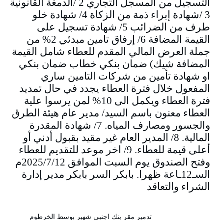
التسجيل من المسجل التجاري 2 /الدمغة القانونية
3 /شهادة إبراء ذمة من الزكاة 4/ شهادة خلو
طرف من الضرائب 5/ شهادة تسجيل على
القيمة المضافة 6/ إرفاق تامين مبدئي 2% من
جملة العرض المالي المقدم للعطاء شامل القيمة
المضافة شيك) ضمان بنكي خطاب ضمان بنكي
او شهادة تأمين من شركات التامين ساري
المفعول خلال فترة العطاء يجدد في حال تمديد
فترة العطاء ويكمل الى 10% لمن يرسوا علية
العطاء معنون باسم السيد/ مدير عام هيئة الطرق
والجسور ومصارف المياه. 7/ شهادة المقدرة
المالية. 8/ المدير العام غير مقيد بقبول أدني أو
أعلى قيمة للعطاء. 9/ اخر موعد للتقديم للعطاء
وفتح الصندوق يوم السبت الموافق 2025/7/12م
السـ12ـاعة ظهرا. بابكر السر بابكر مدير إدارة
الشراء والتعاقد
تدمير مقر بنك اجنبي شهير بوسط الخرطوم