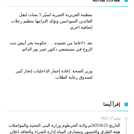
منظمة العزيزية الخيرية تُسيّر 5 بصات لنقل
العائدين السودانيين وتؤكد التزامها بتنظيم رحلات
إضافية اخري
بعد ٢١عاما من تشييده …..حكومة بحر أبيض تبث
الروح في مستشفي دكتور عمر نور الدائم
وزير الصحة: إعادة إعمار الداخليات إنجاز كبير
لصندوق رعاية الطلاب
إقرأ أيضا
يونيو 27, 2025
التاريخ 2025/6/25م ولاية الخرطوم وزارة البنى التحتية والمواصلات
هيئة الطرق والجسور ومصارف المياه إدارة الشراء والتعاقد إعلان