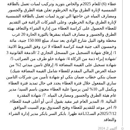
عطاء (6) للعام 2025م والخاص بتوريد وتركيب لمبات تعمل بالطاقة
الشمسية لإنارة الطرق بولاية الخرطوم تعلن هيئة الطرق والجسور
ومصارف المياه عن حاجتها الي توريد لمبات تعمل بالطاقة الشمسية
لإنارة الطرق بولاية الخرطوم، وعلى الشركات الراغبة في التقديم
للعطاء الحصول على كراسة العطاء من إدارة الشراء والتعاقد بهيئة
الطرق والجسور و مصارف المياه بمقرها بالثورة الحارة 20 غرب
محطة وقود النيل شارع الوادي بعد سداد مبلغ 150.000 جنية، مائة
وخمسون الف جنية قيمة كراسة العطاء لا ترد وفق الشروط الاتية:
1/ إرفاق شهادة التسجيل من المسجل التجاري 2 /الدمغة القانونية 3
/شهادة إبراء ذمة من الزكاة 4/ شهادة خلو طرف من الضرائب 5/
شهادة تسجيل على القيمة المضافة 6/ إرفاق تامين مبدئي 2% من
جملة العرض المالي المقدم للعطاء شامل القيمة المضافة شيك)
ضمان بنكي خطاب ضمان بنكي او شهادة تأمين من شركات التامين
ساري المفعول خلال فترة العطاء يجدد في حال تمديد فترة العطاء
ويكمل الى 10% لمن يرسوا علية العطاء معنون باسم السيد/ مدير
عام هيئة الطرق والجسور ومصارف المياه. 7/ شهادة المقدرة
المالية. 8/ المدير العام غير مقيد بقبول أدني أو أعلى قيمة للعطاء.
9/ اخر موعد للتقديم للعطاء وفتح الصندوق يوم السبت الموافق
2025/7/12م السـ12ـاعة ظهرا. بابكر السر بابكر مدير إدارة الشراء
والتعاقد
أكتوبر 2, 2024