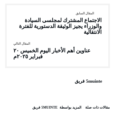
الاجتماع المشترك لمجلسى السيادة
والوزراء يجيز الوثيقة الدستورية للفترة
الانتقالية
عناوين أهم الأخبار اليوم الخميس ٢٠
فبراير ٢٠٢٥م
5muinte فريق
‫مقالات ذات صلة‬
‫‫المزيد بواسطة‬ ‬ 5MUINTE فريق