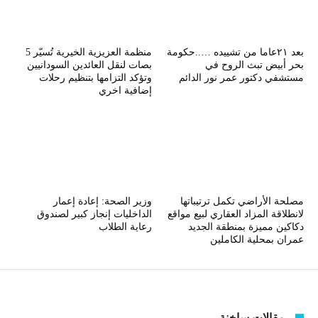
بعد ٢١عاما من تشييده …..حكومة
منظمة العزيزية الخيرية تُسيّر 5
بحر أبيض تبث الروح في
بصات لنقل العائدين السودانيين
مستشفي دكتور عمر نور الدائم
وتؤكد التزامها بتنظيم رحلات
إضافية اخري
مصلحة الأراضي تكمل ترتيباتها
وزير الصحة: إعادة إعمار
لانطلاقة المزاد العقاري لبيع مواقع
الداخليات إنجاز كبير لصندوق
دكاكين مميزة بمنطقة الجديد
رعاية الطلاب
عمران بمحلية الكاملين
مقالات ساخنة