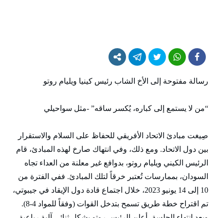
رسالة مفتوحة إلى الأخ الشاب رئيس كينيا ويليام روتو
“من لا يستمع إلى كباره، يُكسر ساقه” -مثل سواحيلي
صِيغت مبادئ الاتحاد الأفريقي للحفاظ على السلام والاستقرار
بين دول الاتحاد. ومع ذلك، وفي انتهاك صارخ لهذه المبادئ، قام
الرئيس الكيني ويليام روتو، بدوافع غير معلنة من العداء تجاه
السودان، بممارسات تُعتبر خرقاً لتلك المبادئ. ففي الفترة من
10 إلى 14 يونيو 2023، خلال اجتماع قادة دول الإيقاد في جيبوتي،
تم اقتراح خطة طريق تسمح بتدخل القوات (وفقاً للمواد 4-8).
وبعد انتهاء الجلسة، أعلن الرئيس روتو بشكل ثنائي آلية رباعية