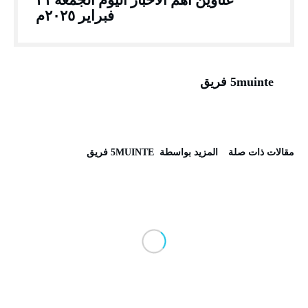
فبراير ٢٠٢٥م
5muinte فريق
‫مقالات ذات صلة‬
‫‫المزيد بواسطة‬ ‬ 5MUINTE فريق