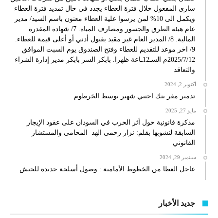
ساري المفعول خلال فترة العطاء يجدد في حال تمديد فترة العطاء
ويكمل الى 10% لمن يرسوا علية العطاء معنون باسم السيد/ مدير
عام هيئة الطرق والجسور ومصارف المياه. 7/ شهادة المقدرة
المالية. 8/ المدير العام غير مقيد بقبول أدني أو أعلى قيمة للعطاء.
9/ اخر موعد للتقديم للعطاء وفتح الصندوق يوم السبت الموافق
2025/7/12م السـ12ـاعة ظهرا. بابكر السر بابكر مدير إدارة الشراء
والتعاقد
أكتوبر 2, 2024
تدمير مقر بنك اجنبي شهير بوسط الخرطوم
مايو 27, 2025
مذكرة قانونية حول أثر الحرب في السودان على عقود الإيجار
السابقة لنشوبها بقلم: نزار رحمي الهد المحامي والمستشار
القانوني
سبتمبر 29, 2024
عاجل العطا من الخطوط الأمامية : وصول أسلحة جديدة للجيش
جديد الأخبار