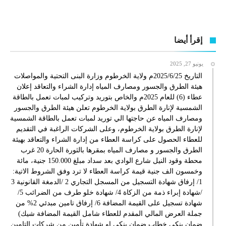
إقرأ أيضا
يونيو 27, 2025
التاريخ 2025/6/25م ولاية الخرطوم وزارة البنى التحتية والمواصلات
هيئة الطرق والجسور ومصارف المياه إدارة الشراء والتعاقد إعلان
عطاء (6) للعام 2025م والخاص بتوريد وتركيب لمبات تعمل بالطاقة
الشمسية لإنارة الطرق بولاية الخرطوم تعلن هيئة الطرق والجسور
ومصارف المياه عن حاجتها الي توريد لمبات تعمل بالطاقة الشمسية
لإنارة الطرق بولاية الخرطوم، وعلى الشركات الراغبة في التقديم
للعطاء الحصول على كراسة العطاء من إدارة الشراء والتعاقد بهيئة
الطرق والجسور و مصارف المياه بمقرها بالثورة الحارة 20 غرب
محطة وقود النيل شارع الوادي بعد سداد مبلغ 150.000 جنية، مائة
وخمسون الف جنية قيمة كراسة العطاء لا ترد وفق الشروط الاتية:
1/ إرفاق شهادة التسجيل من المسجل التجاري 2 /الدمغة القانونية 3
/شهادة إبراء ذمة من الزكاة 4/ شهادة خلو طرف من الضرائب 5/
شهادة تسجيل على القيمة المضافة 6/ إرفاق تامين مبدئي 2% من
جملة العرض المالي المقدم للعطاء شامل القيمة المضافة شيك)
ضمان بنكي خطاب ضمان بنكي او شهادة تأمين من شركات التامين