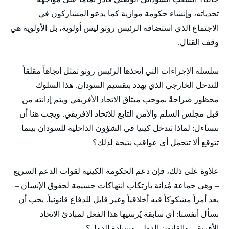
تحدياته، وإنشاء حكومة موازية كما يدعو المشاركون في
الاجتماع الذي استضافه الرئيس روتو ليس أولوية، بل الأولوية هي
وقف القتال.
سلسلة الإجراءات التي اتخذها الرئيس روتو تمثل اتجاهاً مقلقاً
للتدخل الخارجي الذي يهدد بتقسيم السودان. هذا السلوك
محظور صراحةً بموجب ميثاق الاتحاد الأفريقي ويتم إدانته من
قبل مجلس السلم والأمن التابع للاتحاد الافريقي. ويجب هنا أن
نتساءل: لماذا تتدخل كينيا في الشؤون الداخلية للسودان بينما
تتوقع ألا تتحمل أي عواقب نتيجة لذلك؟
علاوة على ذلك، فإن دعم الحكومة الكينية لقوات الدعم السريع
– وهي جماعة مُدانة بارتكاب انتهاكات جسيمة لحقوق الإنسان –
يعد أمراً مشكوكاً فيه أخلاقياً وغير قابل للدفاع قانونياً. يجب أن
نسأل أنفسنا: أي سابقة يُرسيها هذا الفعل لمبادئ الاتحاد
الأفريقي والقانون الدولي وسيادة الدول؟