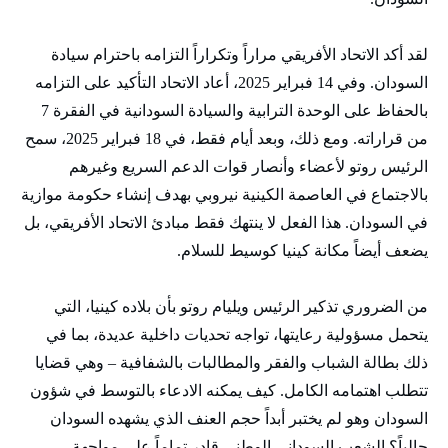
لقد أكد الاتحاد الأفريقي مراراً وتكراراً التزامه باحترام سيادة
السودان. وفي 14 فبراير 2025، أعاد الاتحاد التأكيد على التزامه
بالحفاظ على الوحدة الترابية والسيادة السودانية في الفقرة 7
من قراراته. ومع ذلك، وبعد أيام فقط، في 18 فبراير 2025، سمح
الرئيس روتو لأعضاء وأنصار قوات الدعم السريع وغيرهم
بالاجتماع في العاصمة الكينية نيروبي بهدف إنشاء حكومة موازية
في السودان. هذا الفعل لا ينتهك فقط مبادئ الاتحاد الأفريقي، بل
يضعف أيضاً مكانة كينيا كوسيط للسلام.
من الضروري تذكير الرئيس ويليام روتو بأن بلاده كينيا، التي
يتحمل مسؤولية رعايتها، تواجه تحديات داخلية عديدة، بما في
ذلك بطالة الشباب والفقر والمطالبات بالشفافية – وهي قضايا
تتطلب اهتمامه الكامل. كيف يمكنه الادعاء بالتوسط في شؤون
السودان وهو لم يختبر أبداً حجم العنف الذي يشهده السودان
حالياً؟ الشعب السوداني الوطني قادر تماماً على مواجهة