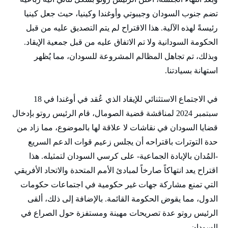
تضم جنوب السودان وجيبوتي وأوغندا وكينيا، حيث جعل كينيا
رئيسةً لهذه الآلية. هذا الاقتراح لم يتم التصديق عليه من قبل
الحكومة السودانية ولا تم الاتفاق عليه من قبل جمعية الإيقاد.
وبذلك، تم تجاهل المظالم المشروعة للسودان، مما يُظهر
استهانة بسيادتنا.
في الاجتماع الاستثنائي للإيقاد الذي عُقد في أوغندا في 18
سبتمبر 2024 لمناقشة قضية الصومال، قام الرئيس روتو بإدخال
قضايا السودان في نقاشات لا علاقة لها بالموضوع، مما زاد من
حدة التوترات باقتراحه أن يجلس زعيم قوات الدعم السريع
-المُدان بالإبادة الجماعية- على كرسي السودان لتمثيله. هذا
اقتراح يعد انتهاكاً صارخاً لمبادئ الأمم المتحدة والاتحاد الأفريقي
التي تمنع مشاركة جهات غير حكومية في اجتماعات حكومات
الدول، مما يقوض الحكومة القائمة. بالإضافة إلى ذلك، ألقى
الرئيس روتو عدة تصريحات مهينة ومستفزة حول الصراع في
السودان.