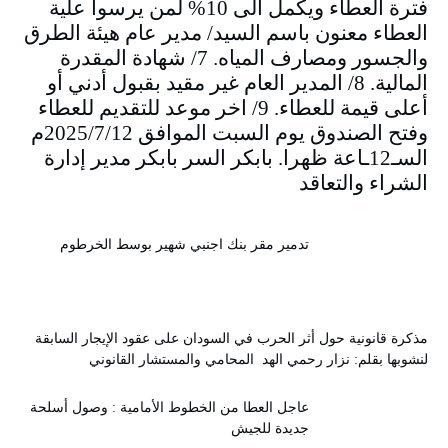
فترة العطاء ويكمل الى 10% لمن يرسوا علية
العطاء معنون باسم السيد/ مدير عام هيئة الطرق
والجسور ومصارف المياه. 7/ شهادة المقدرة
المالية. 8/ المدير العام غير مقيد بقبول أدني أو
أعلى قيمة للعطاء. 9/ اخر موعد للتقديم للعطاء
وفتح الصندوق يوم السبت الموافق 2025/7/12م
السـ12ـاعة ظهرا. بابكر السر بابكر مدير إدارة
الشراء والتعاقد
تدمير مقر بنك اجنبي شهير بوسط الخرطوم
مذكرة قانونية حول أثر الحرب في السودان على عقود الإيجار السابقة
لنشوبها بقلم: نزار رحمي الهد المحامي والمستشار القانوني
عاجل العطا من الخطوط الأمامية : وصول أسلحة
جديدة للجيش