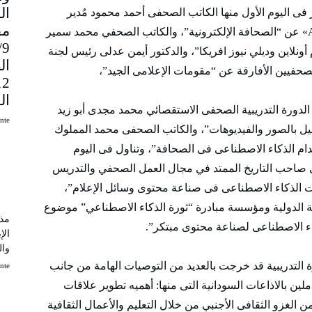
 فى اليوم الأول منها الكاتب الصحفى أحمد محمود مُدير
مق
تحرير البوابة الإلكترونية الإنجليزية «Ahram Online» عن “الصحافة الإلكترونية”، والكاتب الصحفي محمد سمير
9
 أونلاين وديلي نيوز افريكا”، والدكتور أيمن عدلى رئيس لجنة
ال
الصحفيين الأفارقة عن “مقومات الإعلامى الجيد”،
ال
لدورة التدريبية الصحفى الاستقصائي محمد مجدى أبو زيد
uinte
ل بالصور والفيديوهات”، والكاتب الصحفى محمد المملوك
 24” عن “تجربة استخدام الذكاء الاصطناعى فى الصحافة”، وتناول فى اليوم
ضى صاحب التاريخ الممتد في مجال العمل الصحفي والتدريس
ت الذكاء الاصطناعى فى صناعة محتوى وسائل الإعلام”،
بة الدولية ومؤسسة مبادرة “ثورة الذكاء الاصطناعي” موضوع
مذك
اء الاصطناعى لصناعة محتوى مبتكر”.
الإ
وال
 التدريبية قد خرجت بالعديد من التوصيات الهامة من جانب
uinte
ملين بالاذاعات السودانية التى منها: أهميه تطوير علاقات
الغزو الثقافى الأجنبي من خلال التعليم والأعمال الثقافية