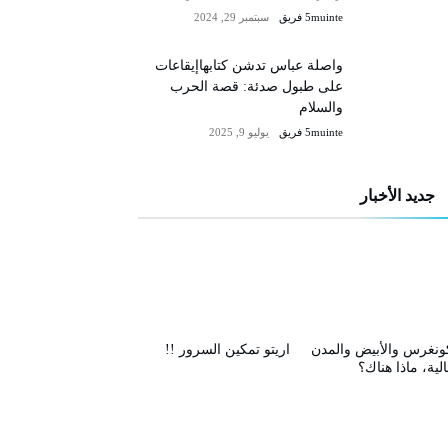
5muinte فريق
سبتمبر 29, 2024
واصلة عباس تدشن كتابهاإيقاعات
على طبول صدئة: قصة الحرب
والسلام
5muinte فريق
يوليو 9, 2025
جديد الأخبار
ونغرس والأبيض والمدن
اريتو تمكين السرور !!
الية، ماذا هناك؟