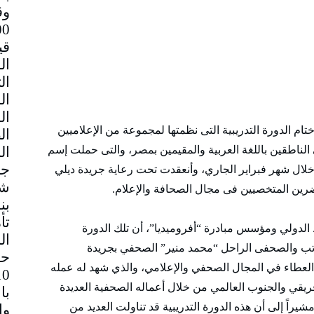
وق
قي
تام الدورة التدريبية التى نظمتها لمجموعة من الإعلاميين
 الناطقين باللغة العربية والمقيمين بمصر، والتى حملت إسم
جم
خلال شهر فبراير الجاري، وأنعقدت تحت رعاية جريدة ديلي
شا
رين المتخصيين فى مجال الصحافة والإعلام.
بن
تأ
الدولي ومؤسس مبادرة “أفروميديا”، أن تلك الدورة
ال
اتب والصحفى الراحل “محمد منير” الصحفي بجريدة
حا
 العطاء في المجال الصحفي والإعلامي، والذي شهد له عمله
فريقي والجنوب العالمي من خلال أعماله الصحفية العديدة
با
شيراً إلى أن هذه الدورة التدريبية قد تناولت العديد من