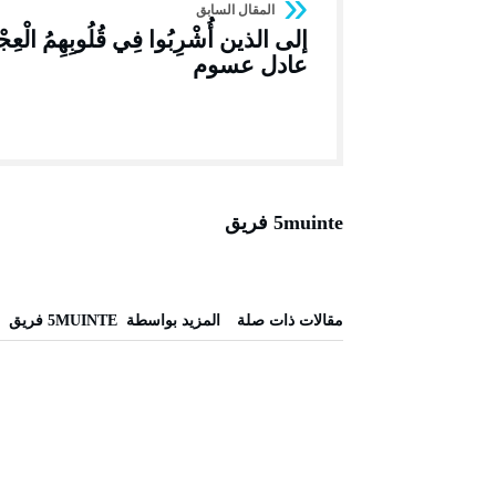
إلى الذين أُشْرِبُوا فِي قُلُوبِهِمُ الْعِجْ
عادل عسوم
5muinte فريق
‫مقالات ذات صلة‬
‫‫المزيد بواسطة‬ ‬ 5MUINTE فريق