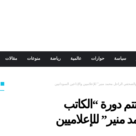
سياسة
حوارات
عالمية
رياضة
منوعات
مقالات
والصحفي الراحل محمد منير” للإعلاميين والإذاعين السودانيين
تتم دورة “الكاتب
منير” للإعلاميين