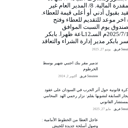
المقدرة المالية. 8/ المدير العام غير
يد بقبول أدني أو أعلى قيمة للعطاء.
/ اخر موعد للتقديم للعطاء وفتح
صندوق يوم السبت الموافق
2025/7/12م السـ12ـاعة ظهرا. بابكر
سر بابكر مدير إدارة الشراء والتعاقد
5m فريق
يونيو 27, 2025
تدمير مقر بنك اجنبي شهير بوسط
الخرطوم
5muinte فريق
أكتوبر 2, 2024
رة قانونية حول أثر الحرب في السودان على عقود
يجار السابقة لنشوبها بقلم: نزار رحمي الهد المحامي
مستشار القانوني
5m فريق
مايو 27, 2025
عاجل العطا من الخطوط الأمامية :
وصول أسلحة جديدة للجيش