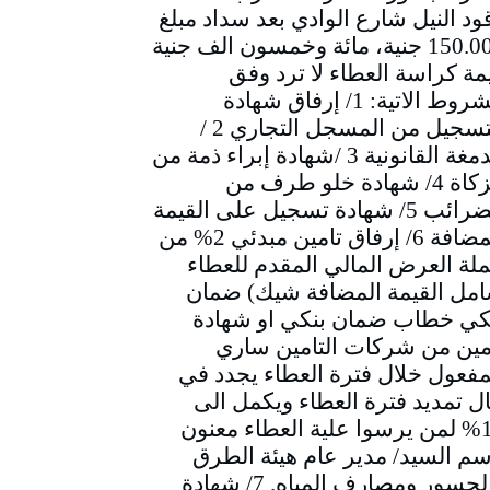
ود النيل شارع الوادي بعد سداد مبلغ
150.000 جنية، مائة وخمسون الف جنية
مة كراسة العطاء لا ترد وفق
الشروط الاتية: 1/ إرفاق شهادة
التسجيل من المسجل التجاري 2 /
الدمغة القانونية 3 /شهادة إبراء ذمة من
الزكاة 4/ شهادة خلو طرف من
الضرائب 5/ شهادة تسجيل على القيمة
المضافة 6/ إرفاق تامين مبدئي 2% من
لة العرض المالي المقدم للعطاء
مل القيمة المضافة شيك) ضمان
كي خطاب ضمان بنكي او شهادة
مين من شركات التامين ساري
مفعول خلال فترة العطاء يجدد في
ل تمديد فترة العطاء ويكمل الى
10% لمن يرسوا علية العطاء معنون
سم السيد/ مدير عام هيئة الطرق
والجسور ومصارف المياه. 7/ شهادة