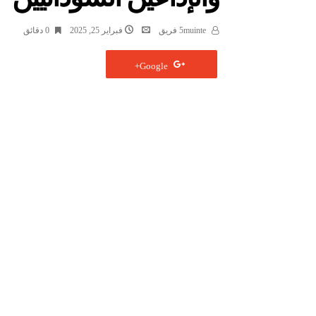
5muinte فريق
فبراير 25, 2025
0 ‫دقائق‬
Google+