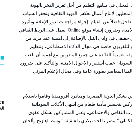
 المحلي في مناهج التعليم من أجل تعزيز الفخر بالهوية
لمحليين لإنتاج أعمال تعكس الهوية الثقافية وتحفز الشباب،
جل فضلاً عن القيام بإجراء مراجعات لدور الإعلام وتأثيره
الاجتماعي والثقافي على مجتمعاتنا العربية والإسلامية، وضرورة إنشاء موقع Online يعمل على الربط الثقافي
ل حقيقى فى وادى النيل بالإضافة إلى أهمية عقد مزيد من
ة والتلفزيون خاصة في مجال الذكاء الاصطناعي، وتنظيم
 تعميماً للفائدة على جميع المتدربين مع أهمية أن تلعب
 في السودان عقب أستقرار الأحوال الأمنية، والتأكيد على ضرورة
لمنا المعاصر بصورة عامة وفى مجال الإعلام المرئي
ن بشكر الدولة المصرية ومبادرة أفروميديا وقاموا باستلام
الك
ركين بتحضير مأدبة طعام من أشهي الأكلات السودانية
الغ
رب الثقافي والاجتماعي، وغني المشاركين بشكل عفوي
الكابلي ” مصر يا اخت بلادي يا شقيقة” وسط اهازيج وألحان