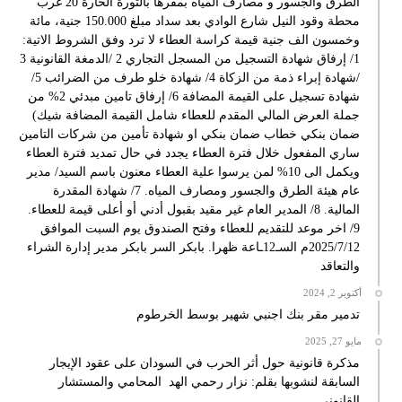
الطرق والجسور و مصارف المياه بمقرها بالثورة الحارة 20 غرب
محطة وقود النيل شارع الوادي بعد سداد مبلغ 150.000 جنية، مائة
وخمسون الف جنية قيمة كراسة العطاء لا ترد وفق الشروط الاتية:
1/ إرفاق شهادة التسجيل من المسجل التجاري 2 /الدمغة القانونية 3
/شهادة إبراء ذمة من الزكاة 4/ شهادة خلو طرف من الضرائب 5/
شهادة تسجيل على القيمة المضافة 6/ إرفاق تامين مبدئي 2% من
جملة العرض المالي المقدم للعطاء شامل القيمة المضافة شيك)
ضمان بنكي خطاب ضمان بنكي او شهادة تأمين من شركات التامين
ساري المفعول خلال فترة العطاء يجدد في حال تمديد فترة العطاء
ويكمل الى 10% لمن يرسوا علية العطاء معنون باسم السيد/ مدير
عام هيئة الطرق والجسور ومصارف المياه. 7/ شهادة المقدرة
المالية. 8/ المدير العام غير مقيد بقبول أدني أو أعلى قيمة للعطاء.
9/ اخر موعد للتقديم للعطاء وفتح الصندوق يوم السبت الموافق
2025/7/12م السـ12ـاعة ظهرا. بابكر السر بابكر مدير إدارة الشراء
والتعاقد
أكتوبر 2, 2024
تدمير مقر بنك اجنبي شهير بوسط الخرطوم
مايو 27, 2025
مذكرة قانونية حول أثر الحرب في السودان على عقود الإيجار
السابقة لنشوبها بقلم: نزار رحمي الهد المحامي والمستشار
القانوني