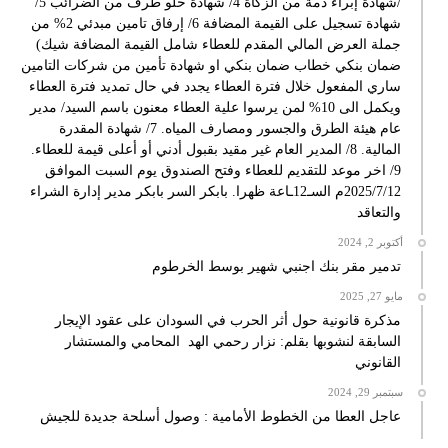
/شهادة إبراء ذمة من الزكاة 4/ شهادة خلو طرف من الضرائب 5/
شهادة تسجيل على القيمة المضافة 6/ إرفاق تامين مبدئي 2% من
جملة العرض المالي المقدم للعطاء شامل القيمة المضافة شيك)
ضمان بنكي خطاب ضمان بنكي او شهادة تأمين من شركات التامين
ساري المفعول خلال فترة العطاء يجدد في حال تمديد فترة العطاء
ويكمل الى 10% لمن يرسوا علية العطاء معنون باسم السيد/ مدير
عام هيئة الطرق والجسور ومصارف المياه. 7/ شهادة المقدرة
المالية. 8/ المدير العام غير مقيد بقبول أدني أو أعلى قيمة للعطاء.
9/ اخر موعد للتقديم للعطاء وفتح الصندوق يوم السبت الموافق
2025/7/12م السـ12ـاعة ظهرا. بابكر السر بابكر مدير إدارة الشراء
والتعاقد
أكتوبر 2, 2024
تدمير مقر بنك اجنبي شهير بوسط الخرطوم
مايو 27, 2025
مذكرة قانونية حول أثر الحرب في السودان على عقود الإيجار
السابقة لنشوبها بقلم: نزار رحمي الهد المحامي والمستشار
القانوني
سبتمبر 29, 2024
عاجل العطا من الخطوط الأمامية : وصول أسلحة جديدة للجيش