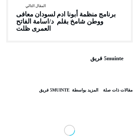
برنامج منظمة أبونا ادم لسودان معافى
ووطن شامخ بقلم د/اسامة الفاتح
العمرى ظلت
5muinte فريق
‫مقالات ذات صلة‬
‫‫المزيد بواسطة‬ ‬ 5MUINTE فريق