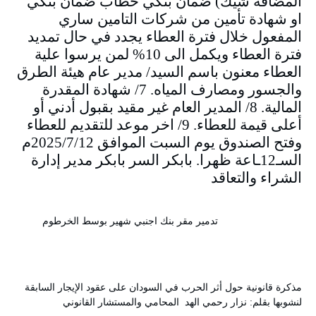
المضافة شيك) ضمان بنكي خطاب ضمان بنكي
او شهادة تأمين من شركات التامين ساري
المفعول خلال فترة العطاء يجدد في حال تمديد
فترة العطاء ويكمل الى 10% لمن يرسوا علية
العطاء معنون باسم السيد/ مدير عام هيئة الطرق
والجسور ومصارف المياه. 7/ شهادة المقدرة
المالية. 8/ المدير العام غير مقيد بقبول أدني أو
أعلى قيمة للعطاء. 9/ اخر موعد للتقديم للعطاء
وفتح الصندوق يوم السبت الموافق 2025/7/12م
السـ12ـاعة ظهرا. بابكر السر بابكر مدير إدارة
الشراء والتعاقد
تدمير مقر بنك اجنبي شهير بوسط الخرطوم
مذكرة قانونية حول أثر الحرب في السودان على عقود الإيجار السابقة
لنشوبها بقلم: نزار رحمي الهد المحامي والمستشار القانوني