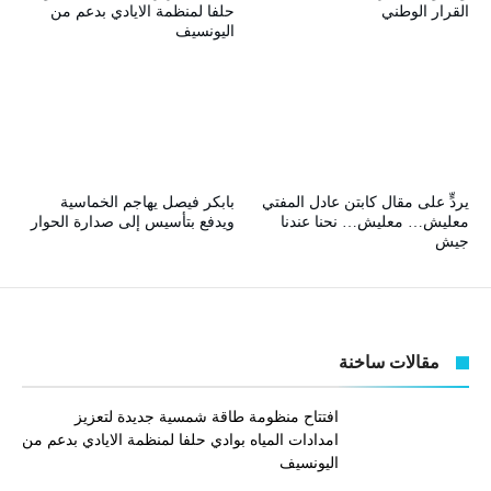
القرار الوطني
حلفا لمنظمة الايادي بدعم من
اليونسيف
يردٍّ على مقال كابتن عادل المفتي
بابكر فيصل يهاجم الخماسية
معليش… معليش… نحنا عندنا
ويدفع بتأسيس إلى صدارة الحوار
جيش
مقالات ساخنة
افتتاح منظومة طاقة شمسية جديدة لتعزيز
امدادات المياه بوادي حلفا لمنظمة الايادي بدعم من
اليونسيف