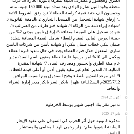
الطرق والجسور و مصارف المياه بمقرها بالثورة الحارة 20 غرب
محطة وقود النيل شارع الوادي بعد سداد مبلغ 150.000 جنية، مائة
وخمسون الف جنية قيمة كراسة العطاء لا ترد وفق الشروط الاتية:
1/ إرفاق شهادة التسجيل من المسجل التجاري 2 /الدمغة القانونية 3
/شهادة إبراء ذمة من الزكاة 4/ شهادة خلو طرف من الضرائب 5/
شهادة تسجيل على القيمة المضافة 6/ إرفاق تامين مبدئي 2% من
جملة العرض المالي المقدم للعطاء شامل القيمة المضافة شيك)
ضمان بنكي خطاب ضمان بنكي او شهادة تأمين من شركات التامين
ساري المفعول خلال فترة العطاء يجدد في حال تمديد فترة العطاء
ويكمل الى 10% لمن يرسوا علية العطاء معنون باسم السيد/ مدير
عام هيئة الطرق والجسور ومصارف المياه. 7/ شهادة المقدرة
المالية. 8/ المدير العام غير مقيد بقبول أدني أو أعلى قيمة للعطاء.
9/ اخر موعد للتقديم للعطاء وفتح الصندوق يوم السبت الموافق
2025/7/12م السـ12ـاعة ظهرا. بابكر السر بابكر مدير إدارة الشراء
والتعاقد
أكتوبر 2, 2024
تدمير مقر بنك اجنبي شهير بوسط الخرطوم
مايو 27, 2025
مذكرة قانونية حول أثر الحرب في السودان على عقود الإيجار
السابقة لنشوبها بقلم: نزار رحمي الهد المحامي والمستشار
القانوني