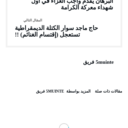
البرهان يقدم واجب العزاء في أول
شهداء معركة الكرامة
حاج ماجد سوار الكتلة الديمقراطية
تستعجل (إقتسام الغنائم) !!
5muinte فريق
‫مقالات ذات صلة‬
‫‫المزيد بواسطة‬ ‬ 5MUINTE فريق