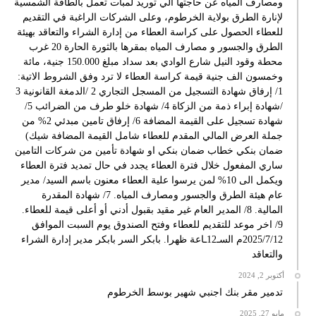
ومصارف المياه عن حاجتها الي توريد لمبات تعمل بالطاقة الشمسية
لإنارة الطرق بولاية الخرطوم، وعلى الشركات الراغبة في التقديم
للعطاء الحصول على كراسة العطاء من إدارة الشراء والتعاقد بهيئة
الطرق والجسور و مصارف المياه بمقرها بالثورة الحارة 20 غرب
محطة وقود النيل شارع الوادي بعد سداد مبلغ 150.000 جنية، مائة
وخمسون الف جنية قيمة كراسة العطاء لا ترد وفق الشروط الاتية:
1/ إرفاق شهادة التسجيل من المسجل التجاري 2 /الدمغة القانونية 3
/شهادة إبراء ذمة من الزكاة 4/ شهادة خلو طرف من الضرائب 5/
شهادة تسجيل على القيمة المضافة 6/ إرفاق تامين مبدئي 2% من
جملة العرض المالي المقدم للعطاء شامل القيمة المضافة شيك)
ضمان بنكي خطاب ضمان بنكي او شهادة تأمين من شركات التامين
ساري المفعول خلال فترة العطاء يجدد في حال تمديد فترة العطاء
ويكمل الى 10% لمن يرسوا علية العطاء معنون باسم السيد/ مدير
عام هيئة الطرق والجسور ومصارف المياه. 7/ شهادة المقدرة
المالية. 8/ المدير العام غير مقيد بقبول أدني أو أعلى قيمة للعطاء.
9/ اخر موعد للتقديم للعطاء وفتح الصندوق يوم السبت الموافق
2025/7/12م السـ12ـاعة ظهرا. بابكر السر بابكر مدير إدارة الشراء
والتعاقد
أكتوبر 2, 2024
تدمير مقر بنك اجنبي شهير بوسط الخرطوم
مايو 27, 2025