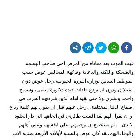
غيب الموت بعد معاناة من المرض اخى صاحب البسمة
والضحكة والنكته والدعابة وفاكهة المجالس عوض حبيب
الموظف السابق بوزارة الثروة الحيوانية،رحل عوض دون
استئذان ودون ان يودع فلذات كبده دكتورة سلمى، وسماح
واحمد وبشرى ولا حتى بقية اهله الذين شردتهم الحرب في
اصقاع الدنيا المختلفة…رحل عنهم قبل ان يقول لهم كلمة وداع
او ان يقول لهم لقد اقعلت طائرتي في اتجاهها الي دار الخلود
الابدى …لم يستطيع أن يوصيهم. علي انفسهم وعلي أهلهم
والوفاءاليهم،لقد كان عوض بالنسبة لأولاده الاربعة بمثابة الاب