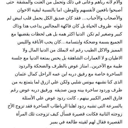
والام لانه رباهم وعانى في ذلك وتحمل من العنت والمشقة حتى
أصبحوا نافعين لأنفسهم وللوطن، اما بالنسبة لبقية الاخوان
والأصحاب والأحباب… فقد كان صديق الكل يحمل قلب ابيض لم
تلوثه ظروف الحياة بل كان فاكهة المجالس يداعب هذا وذاك
كبير وصغير لم تكن الدنيا اكثر همه بل هى لحظات يقضيها مع
الجميع بسمة وضحكة وابتسامة…كان يحب الأناقة واللبس
المميز والاكل الطيب رغم انه لايملك من الدنيا المال ولا
الاطيان.و لا العمارات الشاهقة بل يحس بمتعة الدنيا مع جلسة
طيبة مع الآخرين.. امتاز عوض بالظرف والضحكة والردود
الساخرة خاصة مع رفيق دربه ابن عمه الراحل كمال عثمان
الذى كنا نشبهه بيونس شلبي ولكن علي ازرق لما يتمتع به من
ظرف وردود ساخرة بينه وبين صديقه ورفيق دربه عوض رغم
فارق العمر الكبير بينهم ، كانت ردود عوض علي الأسئلة
بالسرعة التى تشبه ردود اهلنا الرباطاب الساخرة فقد تزوج الأخ
زوجته الثانية فكانت قصيرة فسأل كيف تزوجت تلك المرأة
القصيرة فقال لهم لقيته طالعة في بمبر