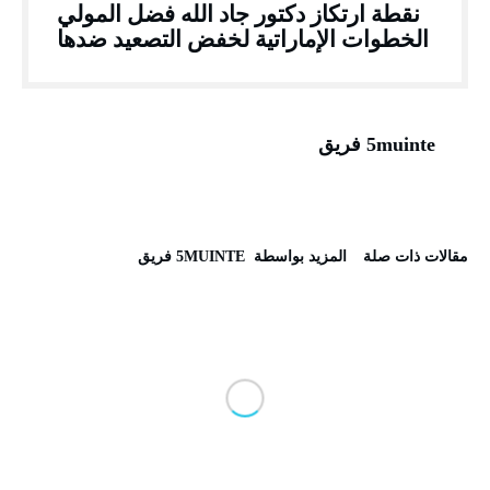
نقطة ارتكاز دكتور جاد الله فضل المولي
الخطوات الإماراتية لخفض التصعيد ضدها
5muinte فريق
‫مقالات ذات صلة‬
‫‫المزيد بواسطة‬ ‬ 5MUINTE فريق