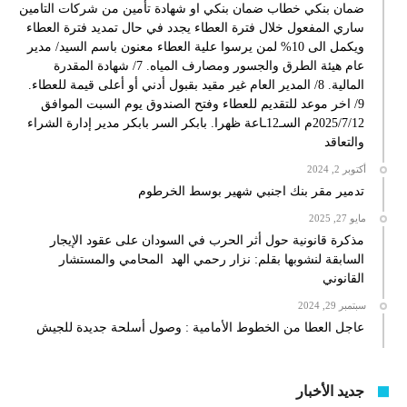
ضمان بنكي خطاب ضمان بنكي او شهادة تأمين من شركات التامين
ساري المفعول خلال فترة العطاء يجدد في حال تمديد فترة العطاء
ويكمل الى 10% لمن يرسوا علية العطاء معنون باسم السيد/ مدير
عام هيئة الطرق والجسور ومصارف المياه. 7/ شهادة المقدرة
المالية. 8/ المدير العام غير مقيد بقبول أدني أو أعلى قيمة للعطاء.
9/ اخر موعد للتقديم للعطاء وفتح الصندوق يوم السبت الموافق
2025/7/12م السـ12ـاعة ظهرا. بابكر السر بابكر مدير إدارة الشراء
والتعاقد
أكتوبر 2, 2024
تدمير مقر بنك اجنبي شهير بوسط الخرطوم
مايو 27, 2025
مذكرة قانونية حول أثر الحرب في السودان على عقود الإيجار
السابقة لنشوبها بقلم: نزار رحمي الهد المحامي والمستشار
القانوني
سبتمبر 29, 2024
عاجل العطا من الخطوط الأمامية : وصول أسلحة جديدة للجيش
جديد الأخبار