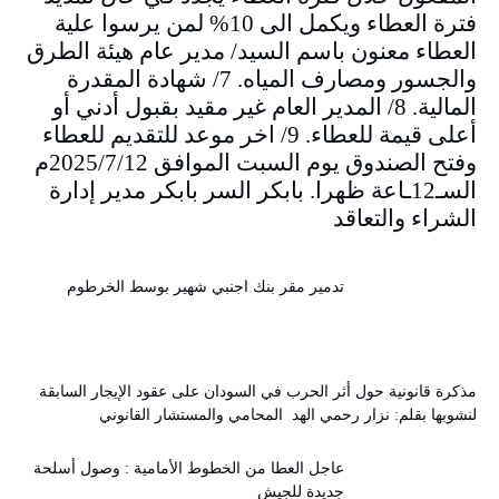
فترة العطاء ويكمل الى 10% لمن يرسوا علية
العطاء معنون باسم السيد/ مدير عام هيئة الطرق
والجسور ومصارف المياه. 7/ شهادة المقدرة
المالية. 8/ المدير العام غير مقيد بقبول أدني أو
أعلى قيمة للعطاء. 9/ اخر موعد للتقديم للعطاء
وفتح الصندوق يوم السبت الموافق 2025/7/12م
السـ12ـاعة ظهرا. بابكر السر بابكر مدير إدارة
الشراء والتعاقد
تدمير مقر بنك اجنبي شهير بوسط الخرطوم
مذكرة قانونية حول أثر الحرب في السودان على عقود الإيجار السابقة
لنشوبها بقلم: نزار رحمي الهد المحامي والمستشار القانوني
عاجل العطا من الخطوط الأمامية : وصول أسلحة
جديدة للجيش