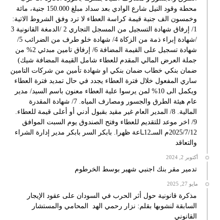
محطة وقود النيل شارع الوادي بعد سداد مبلغ 150.000 جنية، مائة
وخمسون الف جنية قيمة كراسة العطاء لا ترد وفق الشروط الاتية:
1/ إرفاق شهادة التسجيل من المسجل التجاري 2 /الدمغة القانونية 3
/شهادة إبراء ذمة من الزكاة 4/ شهادة خلو طرف من الضرائب 5/
شهادة تسجيل على القيمة المضافة 6/ إرفاق تامين مبدئي 2% من
جملة العرض المالي المقدم للعطاء شامل القيمة المضافة شيك)
ضمان بنكي خطاب ضمان بنكي او شهادة تأمين من شركات التامين
ساري المفعول خلال فترة العطاء يجدد في حال تمديد فترة العطاء
ويكمل الى 10% لمن يرسوا علية العطاء معنون باسم السيد/ مدير
عام هيئة الطرق والجسور ومصارف المياه. 7/ شهادة المقدرة
المالية. 8/ المدير العام غير مقيد بقبول أدني أو أعلى قيمة للعطاء.
9/ اخر موعد للتقديم للعطاء وفتح الصندوق يوم السبت الموافق
2025/7/12م السـ12ـاعة ظهرا. بابكر السر بابكر مدير إدارة الشراء
والتعاقد
أكتوبر 2, 2024
تدمير مقر بنك اجنبي شهير بوسط الخرطوم
مايو 27, 2025
مذكرة قانونية حول أثر الحرب في السودان على عقود الإيجار
السابقة لنشوبها بقلم: نزار رحمي الهد المحامي والمستشار
القانوني