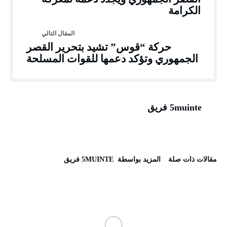
الكرامة
حركة “قوس” تشيد بتحرير القصر
الجمهوري وتؤكد دعمها للقوات المسلحة
5muinte فريق
‫مقالات ذات صلة‬
‫‫المزيد بواسطة‬ ‬ 5MUINTE فريق