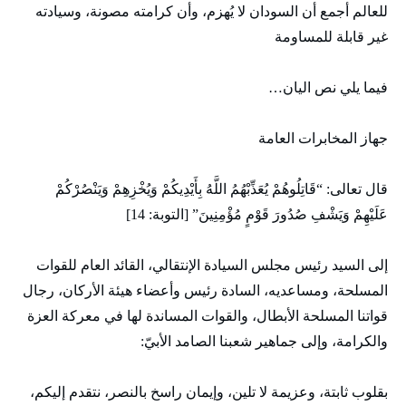
للعالم أجمع أن السودان لا يُهزم، وأن كرامته مصونة، وسيادته
غير قابلة للمساومة
فيما يلي نص اليان…
جهاز المخابرات العامة
قال تعالى: “قَاتِلُوهُمْ يُعَذِّبْهُمُ اللَّهُ بِأَيْدِيكُمْ وَيُخْزِهِمْ وَيَنْصُرْكُمْ
عَلَيْهِمْ وَيَشْفِ صُدُورَ قَوْمٍ مُؤْمِنِينَ” [التوبة: 14]
إلى السيد رئيس مجلس السيادة الإنتقالي، القائد العام للقوات
المسلحة، ومساعديه، السادة رئيس وأعضاء هيئة الأركان، رجال
قواتنا المسلحة الأبطال، والقوات المساندة لها في معركة العزة
والكرامة، وإلى جماهير شعبنا الصامد الأبيّ:
بقلوب ثابتة، وعزيمة لا تلين، وإيمان راسخ بالنصر، نتقدم إليكم،