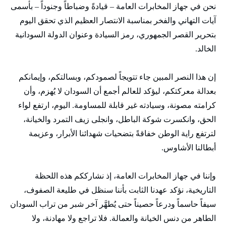
نحن في جهاز المخابرات العامة – قيادةً وضباطاً وجنوداً – بأسمى
آيات التهاني والفخر بمناسبة الانتصار العظيم الذي تحقق اليوم
بتحرير القصر الجمهوري، رمز السيادة وعنوان الدولة السودانية
الخالد.
إن هذا النصر المبين جاء تتويجاً لصمودكم، وبسالتكم، وإيمانكم
بعدالة معركتكم، ليؤكد للعالم أجمع أن السودان لا يُهزم، وأن
كرامته مصونة، وسيادته غير قابلة للمساومة. اليوم، ارتفع لواء
الحق، وانكسرت شوكة الباطل، وانجلى زيف التمرد والخيانة،
لترتفع راية الوطن خفاقةً بتضحيات شهدائنا الأبرار، وعزيمة
أبطالنا الأشاوس.
وإننا في جهاز المخابرات العامة، إذ نشارككم هذه اللحظة
التاريخية، نؤكد عهدنا الثابت بأننا سنظل في طليعة الصفوف،
سيفاً حاسماً ودرعاً حصيناً حتى يُطهَّر آخر شبر من تراب السودان
الطاهر من دنس الخيانة والعمالة. فلا تراجع ولا مهادنة، ولا