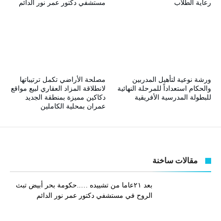
رعاية الطلاب
مستشفي دكتور عمر نور الدائم
ورشة نوعية لتأهيل المدربين
مصلحة الأراضي تكمل ترتيباتها
والحكام استعداداً للمرحلة النهائية
لانطلاقة المزاد العقاري لبيع مواقع
للبطولة المدرسية الأفريقية
دكاكين مميزة بمنطقة الجديد
عمران بمحلية الكاملين
مقالات ساخنة
بعد ٢١عاما من تشييده …..حكومة بحر أبيض تبث
الروح في مستشفي دكتور عمر نور الدائم