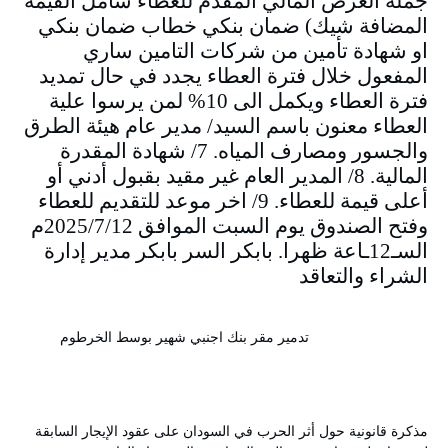
جملة العرض المالي المقدم للعطاء شامل القيمة
المضافة شيك) ضمان بنكي خطاب ضمان بنكي
او شهادة تأمين من شركات التامين ساري
المفعول خلال فترة العطاء يجدد في حال تمديد
فترة العطاء ويكمل الى 10% لمن يرسوا علية
العطاء معنون باسم السيد/ مدير عام هيئة الطرق
والجسور ومصارف المياه. 7/ شهادة المقدرة
المالية. 8/ المدير العام غير مقيد بقبول أدني أو
أعلى قيمة للعطاء. 9/ اخر موعد للتقديم للعطاء
وفتح الصندوق يوم السبت الموافق 2025/7/12م
السـ12ـاعة ظهرا. بابكر السر بابكر مدير إدارة
الشراء والتعاقد
تدمير مقر بنك اجنبي شهير بوسط الخرطوم
مذكرة قانونية حول أثر الحرب في السودان على عقود الإيجار السابقة