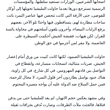
أصحابها الشرعيين، الوزارات تستعيد سلطتها، والمؤسسات
الرسمية تسترجع دورها بعدما حاولت المليشيا تحويلها إلى أوكار
للفوضى، حتى الأزقة التي كانت تتحصن فيها عناصر التمرد باتت
ساحات مطاردة لهم، يتساقطون فيها واحدًا تلو الآخر، بعضهم
يرفع الرايات البيضاء، وآخرون يلقون أسلحتهم في محاولة يائسة
للفرار، لكن هيهات، فقبضة الجيش أحكمت السيطرة على
العاصمة، ولا مفر لمن أجرموا في حق الوطن.
حاولت المليشيا الصمود، لكنها كانت كبيت من ورق أمام إعصار
الجيش، ضربات متتالية، انسحابات متسارعة، وانقطاع في
التواصل بين قادتهم المهزومين. في كل شارع، في كل زاوية،
هناك جنود بواسل يطاردون آخر فلول التمرد، لا مجال للرحمة،
فمن حمل السلاح ضد الدولة عليه أن يواجه مصيره المحتوم.
وفي مشهد يعكس حجم الانهيار، لم يعد للمليشيا حتى من يدفن
قتلاها، فالجثث ملأت الطرقات، وصارت تُدفن بجرافات ثقيلة