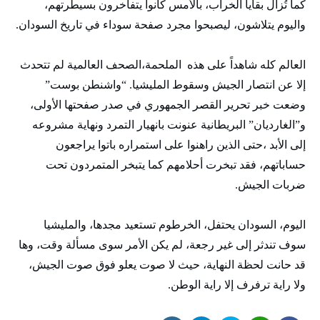
كما تُزال بقايا الخراب، بالأمس كانوا يتفاخرون بسيطرتهم،
واليوم يتلاشون، ليصبحوا مجرد صفحة سوداء في تاريخ السودان.
العالم كله شاهداً على هذه الملحمة،الصحف العالمية لم تتحدث
إلا عن انتصار الجيش وسقوط المليشيا. “واشنطن بوست”
وضعت خبر تحرير القصر الجمهوري في صدر صفحتها الأولى،
و”الغارديان” البريطانية عنونت بانهيار التمرد ونهاية مشروعه
إلى الأبد ،حتى الذين راهنوا على استمراره باتوا يراجعون
حساباتهم، فقد تبخرت أحلامهم كما يتبخر المتمردون تحت
ضربات الجيش.
اليوم، السودان يحتفل، الخرطوم تستعيد مجدها، والمليشيا
سوف تندثر إلى غير رجعة، لم يكن الأمر سوى مسألة وقت، وها
قد حانت لحظة النهاية، حيث لا صوت يعلو فوق صوت الجيش،
ولا راية ترفرف إلا راية الوطن.