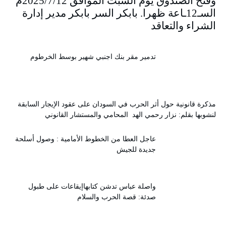
وفتح الصندوق يوم السبت الموافق 2025/7/12م
السـ12ـاعة ظهرا. بابكر السر بابكر مدير إدارة
الشراء والتعاقد
تدمير مقر بنك اجنبي شهير بوسط الخرطوم
مذكرة قانونية حول أثر الحرب في السودان على عقود الإيجار السابقة
لنشوبها بقلم: نزار رحمي الهد المحامي والمستشار القانوني
عاجل العطا من الخطوط الأمامية : وصول أسلحة
جديدة للجيش
واصلة عباس تدشن كتابهاإيقاعات على طبول
صدئة: قصة الحرب والسلام