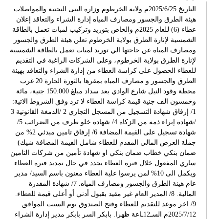
التاريخ 2025/6/25م ولاية الخرطوم وزارة البنى التحتية والمواصلات
هيئة الطرق والجسور ومصارف المياه إدارة الشراء والتعاقد إعلان
عطاء (6) للعام 2025م والخاص بتوريد وتركيب لمبات تعمل بالطاقة
الشمسية لإنارة الطرق بولاية الخرطوم تعلن هيئة الطرق والجسور
ومصارف المياه عن حاجتها الي توريد لمبات تعمل بالطاقة الشمسية
لإنارة الطرق بولاية الخرطوم، وعلى الشركات الراغبة في التقديم
للعطاء الحصول على كراسة العطاء من إدارة الشراء والتعاقد بهيئة
الطرق والجسور و مصارف المياه بمقرها بالثورة الحارة 20 غرب
محطة وقود النيل شارع الوادي بعد سداد مبلغ 150.000 جنية، مائة
وخمسون الف جنية قيمة كراسة العطاء لا ترد وفق الشروط الاتية:
1/ إرفاق شهادة التسجيل من المسجل التجاري 2 /الدمغة القانونية 3
/شهادة إبراء ذمة من الزكاة 4/ شهادة خلو طرف من الضرائب 5/
شهادة تسجيل على القيمة المضافة 6/ إرفاق تامين مبدئي 2% من
جملة العرض المالي المقدم للعطاء شامل القيمة المضافة شيك)
ضمان بنكي خطاب ضمان بنكي او شهادة تأمين من شركات التامين
ساري المفعول خلال فترة العطاء يجدد في حال تمديد فترة العطاء
ويكمل الى 10% لمن يرسوا علية العطاء معنون باسم السيد/ مدير
عام هيئة الطرق والجسور ومصارف المياه. 7/ شهادة المقدرة
المالية. 8/ المدير العام غير مقيد بقبول أدني أو أعلى قيمة للعطاء.
9/ اخر موعد للتقديم للعطاء وفتح الصندوق يوم السبت الموافق
2025/7/12م السـ12ـاعة ظهرا. بابكر السر بابكر مدير إدارة الشراء