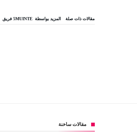
‫مقالات ذات صلة‬
‫‫المزيد بواسطة‬ ‬ 5MUINTE فريق
مقالات ساخنة