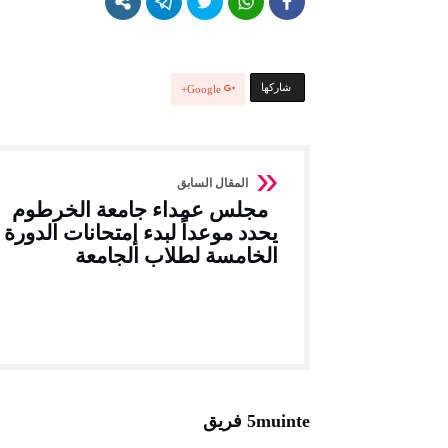
‫‫ شاركها‬
Google+
مجلس عمداء جامعة الخرطوم
يحدد موعداً لبدء إمتحانات الدورة
الخامسة لطلاب الجامعة
5muinte فريق