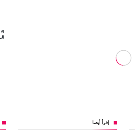
الا
الد
إقرأ أيضا