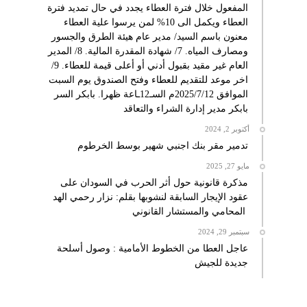
المفعول خلال فترة العطاء يجدد في حال تمديد فترة
العطاء ويكمل الى 10% لمن يرسوا علية العطاء
معنون باسم السيد/ مدير عام هيئة الطرق والجسور
ومصارف المياه. 7/ شهادة المقدرة المالية. 8/ المدير
العام غير مقيد بقبول أدني أو أعلى قيمة للعطاء. 9/
اخر موعد للتقديم للعطاء وفتح الصندوق يوم السبت
الموافق 2025/7/12م السـ12ـاعة ظهرا. بابكر السر
بابكر مدير إدارة الشراء والتعاقد
أكتوبر 2, 2024
تدمير مقر بنك اجنبي شهير بوسط الخرطوم
مايو 27, 2025
مذكرة قانونية حول أثر الحرب في السودان على
عقود الإيجار السابقة لنشوبها بقلم: نزار رحمي الهد
المحامي والمستشار القانوني
سبتمبر 29, 2024
عاجل العطا من الخطوط الأمامية : وصول أسلحة
جديدة للجيش