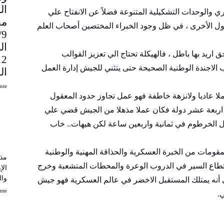
والوحدات التشكيلية المتنوعة فضلاً عن الانفتاح علي
مق
ل الأخرى ، في ظل وجود الخبراء المختصين أصحاب العلم
9
ال
ريد بها باطل ، فالهيكلة تحتاج الي تعزيز القوالب
 الاجندة الوطنية الصحيحة حتى يتثني للجيش إدارة العمل
ال
uinte
ملا عاديا ولانزهة خاطفة فهو عمل تجاوز حدود المعقول
اربعة عشر دولة فكان عملا مذهلا من الجيش قضي علي
ال الخرطوم في ثمانية واربعين ساعة لكن هيهات.. خاب
ومات من الخبرة العسكرية والحذاقة المهنية والوطنية
مذك
تطاع السير في الدروب الوعرة والمحطات المتشعبة وخرج
الإ
وال
 أنه يمتلك المستقبل الاخضر في عالم العسكرية فهو جيش
uinte
.