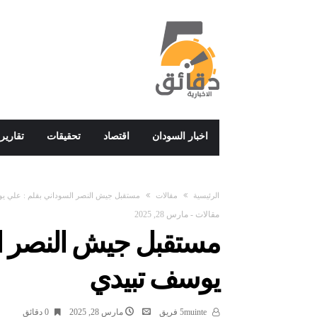
اخبار السودان
اقتصاد
تحقيقات
تقارير
‫الرئيسية‬
مقالات
مستقبل جيش النصر السوداني بقلم : علي ي
مقالات
-
مارس 28, 2025
مستقبل جيش النصر ال
يوسف تبيدي
5muinte فريق
مارس 28, 2025
0 ‫دقائق‬