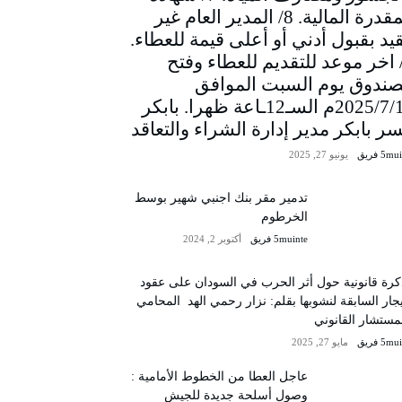
المقدرة المالية. 8/ المدير العام غير
يد بقبول أدني أو أعلى قيمة للعطاء.
/ اخر موعد للتقديم للعطاء وفتح
صندوق يوم السبت الموافق
2025/7/12م السـ12ـاعة ظهرا. بابكر
سر بابكر مدير إدارة الشراء والتعاقد
5m فريق
يونيو 27, 2025
تدمير مقر بنك اجنبي شهير بوسط
الخرطوم
5muinte فريق
أكتوبر 2, 2024
رة قانونية حول أثر الحرب في السودان على عقود
يجار السابقة لنشوبها بقلم: نزار رحمي الهد المحامي
مستشار القانوني
5m فريق
مايو 27, 2025
عاجل العطا من الخطوط الأمامية :
وصول أسلحة جديدة للجيش