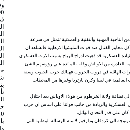
وق
قي
الناحية المهنية والتقنية والعملاتية تتمثل في سرعة
ل محاور القتال ضد قوات المليشيا الارهابية فالشاهد ان
القيادة العسكرية قد ذهبت ادراج الرياح بسبب الارث العسكري
ة الغادرة من الاوباش وقلب المائدة علي رؤوسهم الشئ
جم
لقدرات الهائلة في دروب الحروب فهنالك حرب الجنوب وستة
شا
لعالمية في ليبيا وكرن بارتريا وغيرها من المحطات
بن
تأ
لي نظافة ولاية الخرطوم من هولاء الاوباش بعد احتلال
ال
 العسكرية والريادة من جانب قواتنا على اساس ان حرب
حا
كان علي قدر التحدي الهائل.
با
وجه الي كردفان ودارفور لاتمام الرسالة الوطنية التي