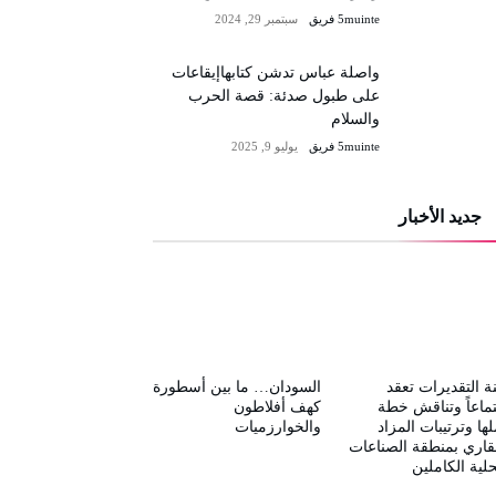
5muinte فريق
سبتمبر 29, 2024
واصلة عباس تدشن كتابهاإيقاعات
على طبول صدئة: قصة الحرب
والسلام
5muinte فريق
يوليو 9, 2025
جديد الأخبار
ة التقديرات تعقد
السودان… ما بين أسطورة
ماعاً وتناقش خطة
كهف أفلاطون
ها وترتيبات المزاد
والخوارزميات
قاري بمنطقة الصناعات
لية الكاملين