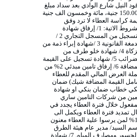
ود النيل شارع الوادي بعد سداد مبلغ
150.000 جنية، مائة وخمسون الف جنية
مة كراسة العطاء لا ترد وفق
الشروط الاتية: 1/ إرفاق شهادة
التسجيل من المسجل التجاري 2 /
الدمغة القانونية 3 /شهادة إبراء ذمة من
الزكاة 4/ شهادة خلو طرف من
الضرائب 5/ شهادة تسجيل على القيمة
المضافة 6/ إرفاق تامين مبدئي 2% من
لة العرض المالي المقدم للعطاء
مل القيمة المضافة شيك) ضمان
كي خطاب ضمان بنكي او شهادة
مين من شركات التامين ساري
مفعول خلال فترة العطاء يجدد في
ل تمديد فترة العطاء ويكمل الى
10% لمن يرسوا علية العطاء معنون
سم السيد/ مدير عام هيئة الطرق
والجسور ومصارف المياه. 7/ شهادة