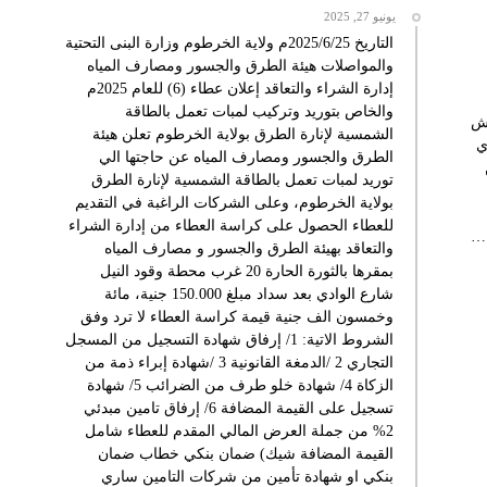
يونيو 27, 2025
التاريخ 2025/6/25م ولاية الخرطوم وزارة البنى التحتية
والمواصلات هيئة الطرق والجسور ومصارف المياه
إدارة الشراء والتعاقد إعلان عطاء (6) للعام 2025م
والخاص بتوريد وتركيب لمبات تعمل بالطاقة
قش
الشمسية لإنارة الطرق بولاية الخرطوم تعلن هيئة
ي
الطرق والجسور ومصارف المياه عن حاجتها الي
توريد لمبات تعمل بالطاقة الشمسية لإنارة الطرق
بولاية الخرطوم، وعلى الشركات الراغبة في التقديم
للعطاء الحصول على كراسة العطاء من إدارة الشراء
 …
والتعاقد بهيئة الطرق والجسور و مصارف المياه
بمقرها بالثورة الحارة 20 غرب محطة وقود النيل
شارع الوادي بعد سداد مبلغ 150.000 جنية، مائة
وخمسون الف جنية قيمة كراسة العطاء لا ترد وفق
الشروط الاتية: 1/ إرفاق شهادة التسجيل من المسجل
التجاري 2 /الدمغة القانونية 3 /شهادة إبراء ذمة من
الزكاة 4/ شهادة خلو طرف من الضرائب 5/ شهادة
تسجيل على القيمة المضافة 6/ إرفاق تامين مبدئي
2% من جملة العرض المالي المقدم للعطاء شامل
القيمة المضافة شيك) ضمان بنكي خطاب ضمان
بنكي او شهادة تأمين من شركات التامين ساري