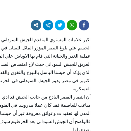
اكبر علامات المستوي المتقدم للجيش السوداني من 
الحسم علي بلوغ النصر المؤزر الماثل للعيان في ك
عملية الغدر والخيانة التي قام بها الاوباش علي 
العريق للجيش السوداني حيث لاح امتصاص الصدم
الذي يؤكد أن جيشنا الباسل بالنبوغ والتفوق وا
اكتوبر في مصر ودور الجيش السوداني في الحرب ا
العسكرية.
أن انتصار القصر الباذخ من جانب الجيش قد ادي ا
مباغت للعاصمة فقد كان عملا مدروسا في الفنون
المدن لها تعقيدات وعوائق معروفة غير أن جيشنا 
فالواضح أن الجيش السوداني بعد الخرطوم سوف يت
تصدي لها.