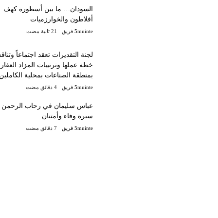
السودان… ما بين أسطورة كهف
أفلاطون والخوارزميات
5muinte فريق
لجنة التقديرات تعقد اجتماعاً وتنا
خطة عملها وترتيبات المزاد العقار
بمنطقة الصناعات بمحلية الكاملين
5muinte فريق
عباس سليمان في رحاب الرحمن
سيرة وفاء وأمتنان
5muinte فريق