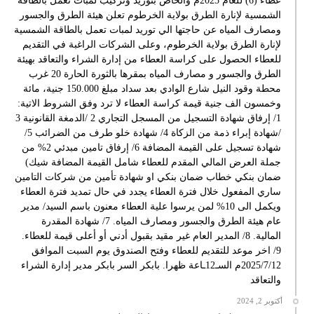
عطاء (6) للعام 2025م والخاص بتوريد وتركيب لمبات تعمل بالطاقة
الشمسية لإنارة الطرق بولاية الخرطوم تعلن هيئة الطرق والجسور
ومصارف المياه عن حاجتها الي توريد لمبات تعمل بالطاقة الشمسية
لإنارة الطرق بولاية الخرطوم، وعلى الشركات الراغبة في التقديم
للعطاء الحصول على كراسة العطاء من إدارة الشراء والتعاقد بهيئة
الطرق والجسور و مصارف المياه بمقرها بالثورة الحارة 20 غرب
محطة وقود النيل شارع الوادي بعد سداد مبلغ 150.000 جنية، مائة
وخمسون الف جنية قيمة كراسة العطاء لا ترد وفق الشروط الاتية:
1/ إرفاق شهادة التسجيل من المسجل التجاري 2 /الدمغة القانونية 3
/شهادة إبراء ذمة من الزكاة 4/ شهادة خلو طرف من الضرائب 5/
شهادة تسجيل على القيمة المضافة 6/ إرفاق تامين مبدئي 2% من
جملة العرض المالي المقدم للعطاء شامل القيمة المضافة شيك)
ضمان بنكي خطاب ضمان بنكي او شهادة تأمين من شركات التامين
ساري المفعول خلال فترة العطاء يجدد في حال تمديد فترة العطاء
ويكمل الى 10% لمن يرسوا علية العطاء معنون باسم السيد/ مدير
عام هيئة الطرق والجسور ومصارف المياه. 7/ شهادة المقدرة
المالية. 8/ المدير العام غير مقيد بقبول أدني أو أعلى قيمة للعطاء.
9/ اخر موعد للتقديم للعطاء وفتح الصندوق يوم السبت الموافق
2025/7/12م السـ12ـاعة ظهرا. بابكر السر بابكر مدير إدارة الشراء
والتعاقد
أكتوبر 2, 2024