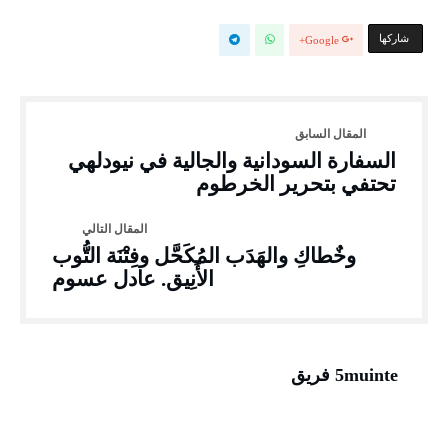
‫‫ شاركها‬
Google+
السفارة السودانية والجالية في نيودلهي
تحتفي بتحرير الخرطوم
وخٌطاكِ والهَدَب المُكَحَّل وفِتْنَة التُّوب
الأَنِيق. عادل عسوم
5muinte فريق