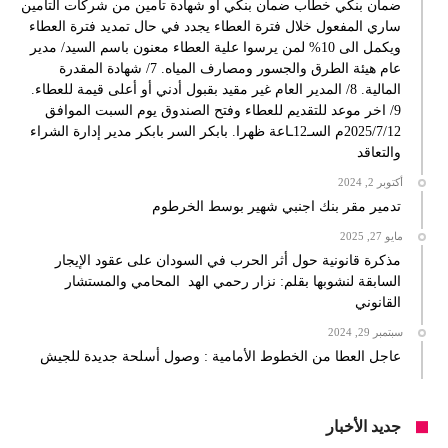
ضمان بنكي خطاب ضمان بنكي او شهادة تأمين من شركات التامين
ساري المفعول خلال فترة العطاء يجدد في حال تمديد فترة العطاء
ويكمل الى 10% لمن يرسوا علية العطاء معنون باسم السيد/ مدير
عام هيئة الطرق والجسور ومصارف المياه. 7/ شهادة المقدرة
المالية. 8/ المدير العام غير مقيد بقبول أدني أو أعلى قيمة للعطاء.
9/ اخر موعد للتقديم للعطاء وفتح الصندوق يوم السبت الموافق
2025/7/12م السـ12ـاعة ظهرا. بابكر السر بابكر مدير إدارة الشراء
والتعاقد
أكتوبر 2, 2024
تدمير مقر بنك اجنبي شهير بوسط الخرطوم
مايو 27, 2025
مذكرة قانونية حول أثر الحرب في السودان على عقود الإيجار
السابقة لنشوبها بقلم: نزار رحمي الهد المحامي والمستشار
القانوني
سبتمبر 29, 2024
عاجل العطا من الخطوط الأمامية : وصول أسلحة جديدة للجيش
جديد الأخبار