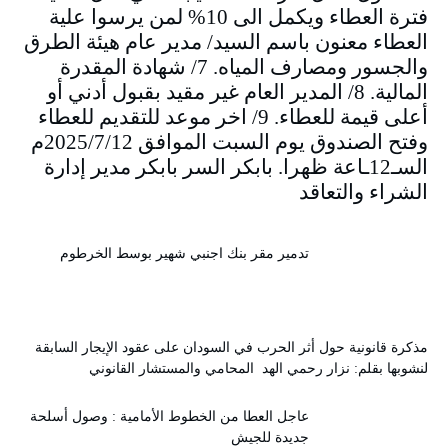
فترة العطاء ويكمل الى 10% لمن يرسوا علية
العطاء معنون باسم السيد/ مدير عام هيئة الطرق
والجسور ومصارف المياه. 7/ شهادة المقدرة
المالية. 8/ المدير العام غير مقيد بقبول أدني أو
أعلى قيمة للعطاء. 9/ اخر موعد للتقديم للعطاء
وفتح الصندوق يوم السبت الموافق 2025/7/12م
السـ12ـاعة ظهرا. بابكر السر بابكر مدير إدارة
الشراء والتعاقد
تدمير مقر بنك اجنبي شهير بوسط الخرطوم
مذكرة قانونية حول أثر الحرب في السودان على عقود الإيجار السابقة
لنشوبها بقلم: نزار رحمي الهد المحامي والمستشار القانوني
عاجل العطا من الخطوط الأمامية : وصول أسلحة
جديدة للجيش