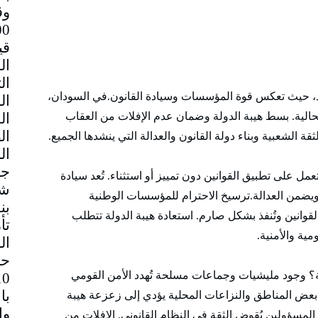
وق
قي
 بلد، حيث تعكس قوة المؤسسات وسيادة القانون.في السودان،
حالية. بسط هيبة الدولة وضمان عدم الإفلات من العقاب
 الشعبية وبناء دولة القانون والعدالة التي ينشدها الجميع.
جم
 على تطبيق القوانين دون تمييز أو استثناء. تُعد سيادة
شا
ويضمن العدالة.ترسيخ الاحترام للمؤسسات الوطنية
بن
القوانين وتُنفذ بشكل صارم. استعادة هيبة الدولة تتطلب
تأ
ية والأمنية.
ال
حا
نية؟ وجود مليشيات وجماعات مسلحة تُهدد الأمن القومي
با
ض المناطق والنزاعات المحلية يؤدي إلى زعزعة هيبة
المسؤولين يُقوض الثقة في النظام القانوني. الإفلات من