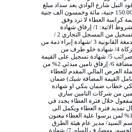
ود النيل شارع الوادي بعد سداد مبلغ
150.000 جنية، مائة وخمسون الف جنية
مة كراسة العطاء لا ترد وفق
الشروط الاتية: 1/ إرفاق شهادة
التسجيل من المسجل التجاري 2 /
الدمغة القانونية 3 /شهادة إبراء ذمة من
الزكاة 4/ شهادة خلو طرف من
الضرائب 5/ شهادة تسجيل على القيمة
المضافة 6/ إرفاق تامين مبدئي 2% من
لة العرض المالي المقدم للعطاء
مل القيمة المضافة شيك) ضمان
كي خطاب ضمان بنكي او شهادة
مين من شركات التامين ساري
مفعول خلال فترة العطاء يجدد في
ل تمديد فترة العطاء ويكمل الى
10% لمن يرسوا علية العطاء معنون
سم السيد/ مدير عام هيئة الطرق
والجسور ومصارف المياه. 7/ شهادة