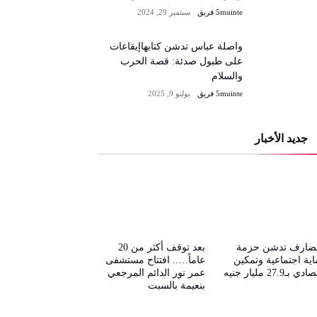
5muinte فريق
سبتمبر 29, 2024
واصلة عباس تدشن كتابهاإيقاعات
على طبول صدئة: قصة الحرب
والسلام
5muinte فريق
يوليو 9, 2025
جديد الأخبار
قضارف تدشن حزمة
بعد توقف أكثر من 20
ية اجتماعية وتمكين
عاماً….. افتتاح مستشفى
ي بـ27.9 مليار جنيه
عمر نور الدائم المرجعي
بنعيمة بالسبت