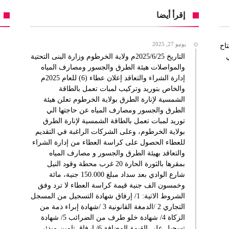
إقرأ أيضا
يونيو 27, 2025
 افتتاح
التاريخ 2025/6/25م ولاية الخرطوم وزارة البنى التحتية
والمواصلات هيئة الطرق والجسور ومصارف المياه
إدارة الشراء والتعاقد إعلان عطاء (6) للعام 2025م
والخاص بتوريد وتركيب لمبات تعمل بالطاقة
الشمسية لإنارة الطرق بولاية الخرطوم تعلن هيئة
الطرق والجسور ومصارف المياه عن حاجتها الي
توريد لمبات تعمل بالطاقة الشمسية لإنارة الطرق
بولاية الخرطوم، وعلى الشركات الراغبة في التقديم
للعطاء الحصول على كراسة العطاء من إدارة الشراء
والتعاقد بهيئة الطرق والجسور و مصارف المياه
بمقرها بالثورة الحارة 20 غرب محطة وقود النيل
شارع الوادي بعد سداد مبلغ 150.000 جنية، مائة
وخمسون الف جنية قيمة كراسة العطاء لا ترد وفق
الشروط الاتية: 1/ إرفاق شهادة التسجيل من المسجل
التجاري 2 /الدمغة القانونية 3 /شهادة إبراء ذمة من
الزكاة 4/ شهادة خلو طرف من الضرائب 5/ شهادة
تسجيل على القيمة المضافة 6/ إرفاق تامين مبدئي