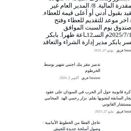
المقدرة المالية. 8/ المدير العام غير
يد بقبول أدني أو أعلى قيمة للعطاء.
/ اخر موعد للتقديم للعطاء وفتح
صندوق يوم السبت الموافق
2025/7/12م السـ12ـاعة ظهرا. بابكر
سر بابكر مدير إدارة الشراء والتعاقد
5m فريق
يونيو 27, 2025
تدمير مقر بنك اجنبي شهير بوسط
الخرطوم
5muinte فريق
أكتوبر 2, 2024
رة قانونية حول أثر الحرب في السودان على عقود
يجار السابقة لنشوبها بقلم: نزار رحمي الهد المحامي
مستشار القانوني
5m فريق
مايو 27, 2025
عاجل العطا من الخطوط الأمامية :
وصول أسلحة جديدة للجيش