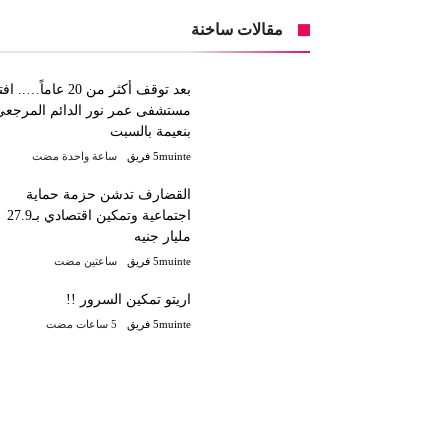
مقالات ساخنة
بعد توقف أكثر من 20 عاماً…..
مستشفى عمر نور الدائم المرجعي
بنعيمة بالسبت
5muinte فريق
‫‫‫‏‫ساعة واحدة مضت‬
القضارف تدشن حزمة حماية
اجتماعية وتمكين اقتصادي بـ27.9
مليار جنيه
5muinte فريق
‫‫‫‏‫ساعتين مضت‬
اريتو تمكين السرور !!
5muinte فريق