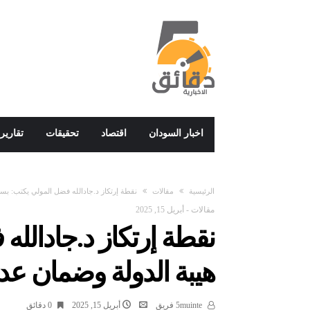
اخبار السودان
اقتصاد
تحقيقات
تقارير
‫الرئيسية‬
مقالات
نقطة إرتكاز د.جادالله فضل المولي يكتب: بس
مقالات
-
أبريل 15, 2025
نقطة إرتكاز د.جادالل
هيبة الدولة وضمان عد
5muinte فريق
أبريل 15, 2025
0 ‫دقائق‬