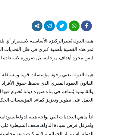
هيبة الدولةتُعتبرالركيزة الأساسية لاستقرار أي
تمر هذه القضية بأهمية كبرى في ظل التحديات ال
ليس مجرد أهداف مرحلية، بل ضرورة لاستعادة الثقة
هيبة الدولة تعني وجود مؤسسات قوية ومستقلة تعمل
القانون العمود الفقري الذي يحفظ حقوق الأفراد 
والقانونية يُساهم في بناء صورة دولة تُحترم فيها 
العمل على تطوير وتعزيز كفاءة المؤسسات الحكوم
اذاً ماهي التحديات التي تواجه هيبةالدولةالسودا
وتُعرقل فرض سيادة الدولة.ضعف السيطرةعلى بع
الدولة. استمرار الجرائم والانتهاكات دون محاسبة 