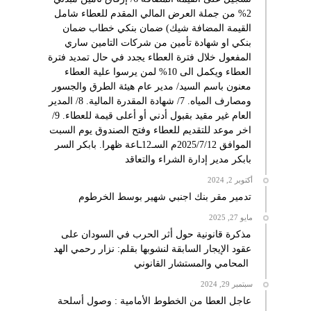
2% من جملة العرض المالي المقدم للعطاء شامل
القيمة المضافة شيك) ضمان بنكي خطاب ضمان
بنكي او شهادة تأمين من شركات التامين ساري
المفعول خلال فترة العطاء يجدد في حال تمديد فترة
العطاء ويكمل الى 10% لمن يرسوا علية العطاء
معنون باسم السيد/ مدير عام هيئة الطرق والجسور
ومصارف المياه. 7/ شهادة المقدرة المالية. 8/ المدير
العام غير مقيد بقبول أدني أو أعلى قيمة للعطاء. 9/
اخر موعد للتقديم للعطاء وفتح الصندوق يوم السبت
الموافق 2025/7/12م السـ12ـاعة ظهرا. بابكر السر
بابكر مدير إدارة الشراء والتعاقد
أكتوبر 2, 2024
تدمير مقر بنك اجنبي شهير بوسط الخرطوم
مايو 27, 2025
مذكرة قانونية حول أثر الحرب في السودان على
عقود الإيجار السابقة لنشوبها بقلم: نزار رحمي الهد
المحامي والمستشار القانوني
سبتمبر 29, 2024
عاجل العطا من الخطوط الأمامية : وصول أسلحة