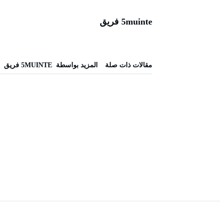
5muinte فريق
‫مقالات ذات صلة‬
‫‫المزيد بواسطة‬ ‬ 5MUINTE فريق