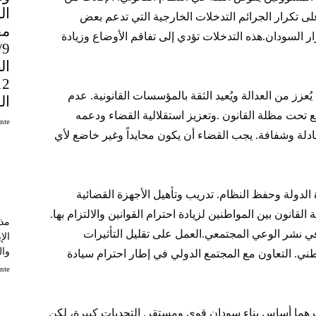
ى تكرار الجرائم التدخلات الخارجية التي تدعم بعض
مق
ر السودان.هذه التدخلات تؤدي إلى تفاقم الأوضاع وزيادة
9
ال
عزز من العدالة ويُعيد الثقة بالمؤسسات القانونية. عدم
ال
يع تحت مظلة القانون .وتعزيز استقلالية القضاء ودعمه
uinte
لة وشفافة. يجب القضاء أن يكون محايداً وغير خاضع لأي
لدولة وحفظ النظام. تدريب وتأهيل الأجهزة القضائية
لقانون بين المواطنين لزيادة احترام القوانين والالتزام بها.
مذك
اًفي نشر الوعي المجتمعي.العمل على تقليل التأثيرات
الإ
وال
ني. التعاون مع المجتمع الدولي في إطار احترام سيادة
uinte
 هما أساس بناء سودان قوي ومستقر. التحديات كبيرة، لكن