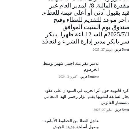
المقدرة المالية. 8/ المدير العام غير
يد بقبول أدني أو أعلى قيمة للعطاء.
/ اخر موعد للتقديم للعطاء وفتح
صندوق يوم السبت الموافق
2025/7/12م السـ12ـاعة ظهرا. بابكر
سر بابكر مدير إدارة الشراء والتعاقد
5m فريق
يونيو 27, 2025
تدمير مقر بنك اجنبي شهير بوسط
الخرطوم
5muinte فريق
أكتوبر 2, 2024
رة قانونية حول أثر الحرب في السودان على عقود
يجار السابقة لنشوبها بقلم: نزار رحمي الهد المحامي
مستشار القانوني
5m فريق
مايو 27, 2025
عاجل العطا من الخطوط الأمامية :
وصول أسلحة جديدة للجيش