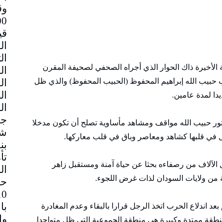
وق
قي
ة الأخيرة ذاك الحوار الذي أجراه الصحفي لصحيفة المقرن
ب حبيب الله إبراهيم المحفوظ (الحبيب المحفوظ) والذي ظل
دا لمدة عامين.
جم
كتور حبيب الله مواقف ومشاهد مأساوية تصلح أن تكون مدخلا
شا
ل في قلبها كشاهد ومعاصر وباق في قلب معاركها.
بن
تأ
عل الآلاف من رصفاءه بحثا عن حياة آمنة ومستقبل زاهر
ال
ة من ولايات السودان لذات غرض اللجوء.
حا
با
عد اندلاع الحرب اتخذ الرجل قرارا بالبقاء وعدم المغادرة
لمنطقة ممتدة وكبيرة هي منطقة الجموعية التي ظل متواجدا