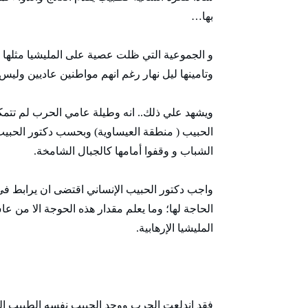
بها…
و الجموعية التي ظلت عصية على المليشيا مثلها مث
وتامينها ليل نهار رغم انهم مواطنين عاديين ولي
ويشهد علي ذلك.. انه وطيلة عامي الحرب لم تتمكن
الحبيب ( منطقة العيساوية) وبحسب دكتور الحبي
الشباب و وقفوا أمامها كالجبال الشامخة.
واجب دكتور الحبيب الإنساني اقتضى ان يرابط
الحاجة لها؛ وما يعلم مقدار هذه الحوجة الا م
المليشيا الإرهابية.
فقد اندلعت الحرب ووجد الحبيب نفسه الطبيب الوحي