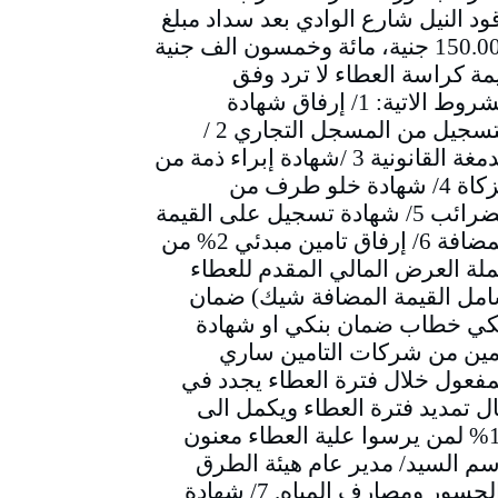
ود النيل شارع الوادي بعد سداد مبلغ
150.000 جنية، مائة وخمسون الف جنية
مة كراسة العطاء لا ترد وفق
الشروط الاتية: 1/ إرفاق شهادة
التسجيل من المسجل التجاري 2 /
الدمغة القانونية 3 /شهادة إبراء ذمة من
الزكاة 4/ شهادة خلو طرف من
الضرائب 5/ شهادة تسجيل على القيمة
المضافة 6/ إرفاق تامين مبدئي 2% من
لة العرض المالي المقدم للعطاء
مل القيمة المضافة شيك) ضمان
كي خطاب ضمان بنكي او شهادة
مين من شركات التامين ساري
مفعول خلال فترة العطاء يجدد في
ل تمديد فترة العطاء ويكمل الى
10% لمن يرسوا علية العطاء معنون
سم السيد/ مدير عام هيئة الطرق
والجسور ومصارف المياه. 7/ شهادة