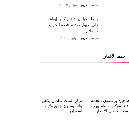
5muinte فريق
سبتمبر 29, 2024
واصلة عباس تدشن كتابهاإيقاعات
على طبول صدئة: قصة الحرب
والسلام
5muinte فريق
يوليو 9, 2025
جديد الأخبار
طاحين يرسمون ملحمة
مركز الملك سلمان يكفل
فاء..موكب منظم يبهر
أيتاماً يمثلون جميع ولايات
ميع ويخطف الانظار
السودان