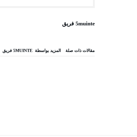
5muinte فريق
‫مقالات ذات صلة‬
‫‫المزيد بواسطة‬ ‬ 5MUINTE فريق