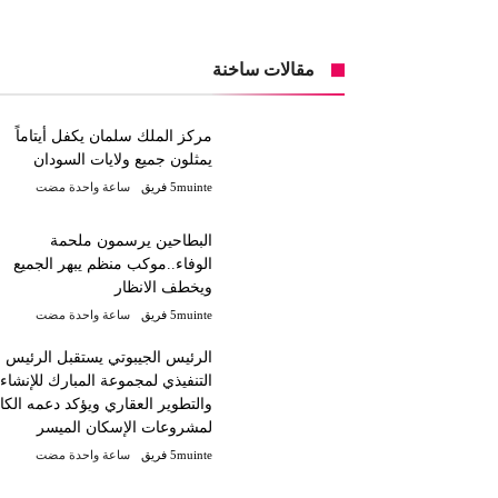
مقالات ساخنة
مركز الملك سلمان يكفل أيتاماً
يمثلون جميع ولايات السودان
5muinte فريق
‫‫‫‏‫ساعة واحدة مضت‬
البطاحين يرسمون ملحمة
الوفاء..موكب منظم يبهر الجميع
ويخطف الانظار
5muinte فريق
‫‫‫‏‫ساعة واحدة مضت‬
الرئيس الجيبوتي يستقبل الرئيس
التنفيذي لمجموعة المبارك للإنشاء
والتطوير العقاري ويؤكد دعمه الك
لمشروعات الإسكان الميسر
5muinte فريق
‫‫‫‏‫ساعة واحدة مضت‬