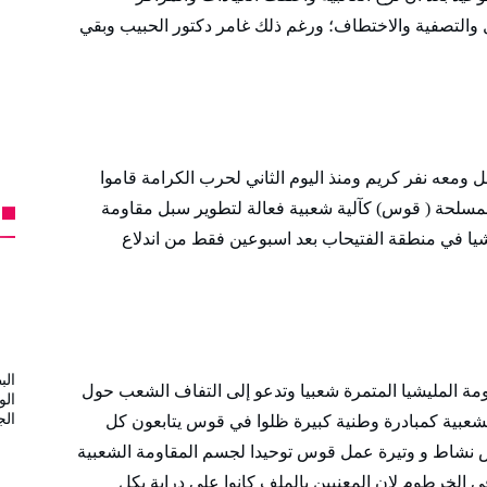
 والتصفية والاختطاف؛ ورغم ذلك غامر دكتور الحبيب وبقي
ومعه نفر كريم ومنذ اليوم الثاني لحرب الكرامة قاموا
لمسلحة ( قوس) كآلية شعبية فعالة لتطوير سبل مقاومة
يا في منطقة الفتيحاب بعد اسبوعين فقط من اندلاع
الب
 المليشيا المتمرة شعبيا وتدعو إلى التفاف الشعب حول
الو
الج
شعبية كمبادرة وطنية كبيرة ظلوا في قوس يتابعون كل
ض نشاط و وتيرة عمل قوس توحيدا لجسم المقاومة الشعبية
ي الخرطوم لان المعنيين بالملف كانوا على دراية بكل