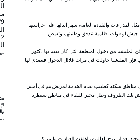
مق
9
ل المدرعات والقيادة العامة، سهر ابنائها على حراستها
ال
س جيش او قوات نظامية تتدفق وطنيتهم وتفيض..
ال
 المليشيا من دخول المنطقة التي كان يقيم بها دكتور
uinte
ب فإن المليشيا حاولت في مرات قلائل الدخول فتصدى لها
 في مناطق سكنه كطبيب يقدم الخدمة لمريض هو في أمس
ن عاش تلك الظروف وظل مجبرا للبقاء في مناطق سيطرة
مذك
الإ
وال
uinte
د بعد ان نزح الغالبية واغلقت العيادات والمراكز