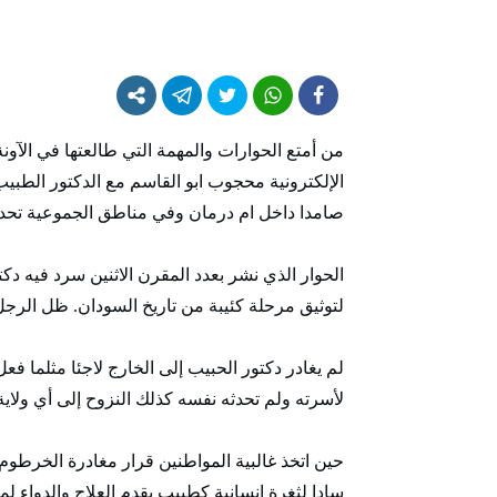
من أمتع الحوارات والمهمة التي طالعتها في الآون
الإلكترونية محجوب ابو القاسم مع الدكتور الطبي
صامدا داخل ام درمان وفي مناطق الجموعية تحدي
الحوار الذي نشر بعدد المقرن الاثنين سرد فيه د
لتوثيق مرحلة كئيبة من تاريخ السودان. ظل الرج
لم يغادر دكتور الحبيب إلى الخارج لاجئا مثلما ف
لأسرته ولم تحدثه نفسه كذلك النزوح إلى أي ولاي
حين اتخذ غالبية المواطنين قرار مغادرة الخرطوم ب
سادا لثغرة انسانية كطبيب يقدم العلاج والدواء 