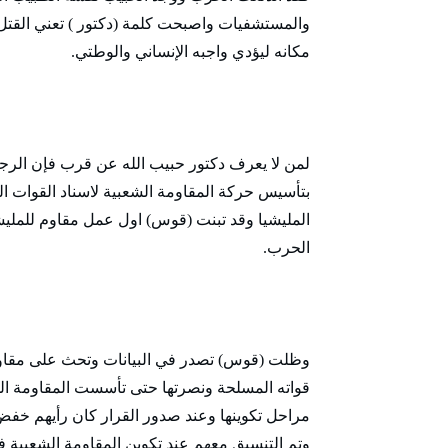
والمستشفيات واصبحت كلمة (دكتور ) تعني القتل
مكانه ليؤدي واجبه الإنساني والوطتي.
لمن لا يعرف دكتور حبيب الله عن قرب فإن الرجل 
بتأسيس حركة المقاومة الشعبية لاسناد القوات ا
المليشيا وقد تبنت (قوس) اول عمل مقاوم للمليش
الحرب.
وظلت (قوس) تصدر في البيانات وتحث على مقاومة
قواته المسلحة ونصرتها حتى تأسست المقاومة ال
مراحل تكوينها وعند صدور القرار كان رأيهم خف
وتم التنسيق معهم عند تكوين المقاومة الشعبية ف