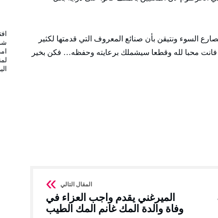
افت
رع السوء ونتيقن بأن صنائع المعروف التي قدمتها لكثير
شمس
امد
فانت محبا لله وقطعا سيشملك برعايته وحفظه… فكن بخير
لمن
الي
الميرغني يقدم واجب العزاء في
وفاة والدة المك غانم المك الطيب