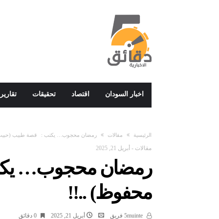
اخبار السودان
اقتصاد
تحقيقات
تقارير
‫الرئيسية‬
مقالات
رمضان محجوب… يكتب : قصة طبيب (حبيب 
مقالات
-
أبريل 21, 2025
رمضان محجوب… يكت
محفوظ) ..!!
5muinte فريق
أبريل 21, 2025
0 ‫دقائق‬