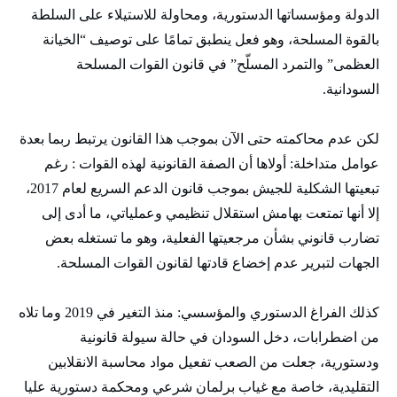
الدولة ومؤسساتها الدستورية، ومحاولة للاستيلاء على السلطة
بالقوة المسلحة، وهو فعل ينطبق تمامًا على توصيف “الخيانة
العظمى” والتمرد المسلّح” في قانون القوات المسلحة
السودانية.
لكن عدم محاكمته حتى الآن بموجب هذا القانون يرتبط ربما بعدة
عوامل متداخلة: أولاها أن الصفة القانونية لهذه القوات : رغم
تبعيتها الشكلية للجيش بموجب قانون الدعم السريع لعام 2017،
إلا أنها تمتعت بهامش استقلال تنظيمي وعملياتي، ما أدى إلى
تضارب قانوني بشأن مرجعيتها الفعلية، وهو ما تستغله بعض
الجهات لتبرير عدم إخضاع قادتها لقانون القوات المسلحة.
كذلك الفراغ الدستوري والمؤسسي: منذ التغير في 2019 وما تلاه
من اضطرابات، دخل السودان في حالة سيولة قانونية
ودستورية، جعلت من الصعب تفعيل مواد محاسبة الانقلابين
التقليدية، خاصة مع غياب برلمان شرعي ومحكمة دستورية عليا