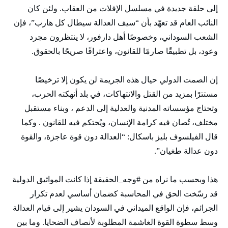
إلى حلقة جديدة في مسلسل الإفلات من العقاب. ولئن كان
النائب العام قد تعهّد بأن “سيف العدالة سيطال كل هارب”، فإن
الشعب السوداني، وخصوصًا أهل دارفور، لا ينتظرون مجرد
وعود، بل تطبيقًا صارمًا للقانون، واعترافًا صريحًا بالحقوق.
إن الصمت الدولي حيال هذه الجريمة لن يكون إلا ترخيصًا
مستترًا بمزيد من القتل والانتهاكات، في بلد أنهكته الحرب،
وتحتاج مؤسساته المدنية والعدلية إلى الدعم ، وبناء مستقبل
مختلف، تُصان فيه كرامة الإنسان، ويُحتكم فيه للقانون . وكما
قال الفيلسوف بليز باسكال: “العدالة دون قوة عاجزة، والقوة
دون عدالة طغيان”.
هذا وبحسب ما نراه من #وجه_الحقيقة إذا كانت المواثيق الدولية
قد رسّخت الحق في المحاسبة كضمان أساسي لعدم تكرار
الجرائم، فإن الواقع الميداني في السودان يشير إلى قيام العدالة
وسط سطوة القوة الغاشمة المطلوبة لأنصاف الضحايا. وما بين