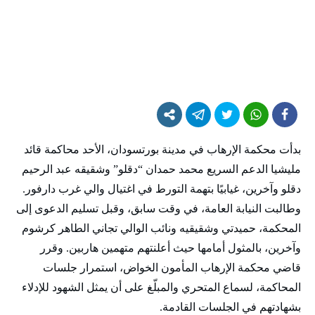
بدأت محكمة الإرهاب في مدينة بورتسودان، الأحد محاكمة قائد
مليشيا الدعم السريع محمد حمدان “دقلو” وشقيقه عبد الرحيم
دقلو وآخرين، غيابيًا بتهمة التورط في اغتيال والي غرب دارفور.
وطالبت النيابة العامة، في وقت سابق، وقبل تسليم الدعوى إلى
المحكمة، حميدتي وشقيقيه ونائب الوالي تجاني الطاهر كرشوم
وآخرين، بالمثول أمامها حيث أعلنتهم متهمين هاربين. وقرر
قاضي محكمة الإرهاب المأمون الخواض، استمرار جلسات
المحاكمة، لسماع المتحري والمبلّغ على أن يمثل الشهود للإدلاء
بشهادتهم في الجلسات القادمة.