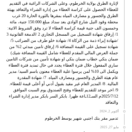
لإنارة الطرق بولاية الخرطوم، وعلى الشركات الراغبة في التقديم
للعطاء الحصول على كراسة العطاء من إدارة الشراء والتعاقد بهيئة
الطرق والجسور و مصارف المياه بمقرها بالثورة الحارة 20 غرب
محطة وقود النيل شارع الوادي بعد سداد مبلغ 150.000 جنية، مائة
وخمسون الف جنية قيمة كراسة العطاء لا ترد وفق الشروط الاتية:
1/ إرفاق شهادة التسجيل من المسجل التجاري 2 /الدمغة القانونية 3
/شهادة إبراء ذمة من الزكاة 4/ شهادة خلو طرف من الضرائب 5/
شهادة تسجيل على القيمة المضافة 6/ إرفاق تامين مبدئي 2% من
جملة العرض المالي المقدم للعطاء شامل القيمة المضافة شيك)
ضمان بنكي خطاب ضمان بنكي او شهادة تأمين من شركات التامين
ساري المفعول خلال فترة العطاء يجدد في حال تمديد فترة العطاء
ويكمل الى 10% لمن يرسوا علية العطاء معنون باسم السيد/ مدير
عام هيئة الطرق والجسور ومصارف المياه. 7/ شهادة المقدرة
المالية. 8/ المدير العام غير مقيد بقبول أدني أو أعلى قيمة للعطاء.
9/ اخر موعد للتقديم للعطاء وفتح الصندوق يوم السبت الموافق
2025/7/12م السـ12ـاعة ظهرا. بابكر السر بابكر مدير إدارة الشراء
والتعاقد
أكتوبر 2, 2024
تدمير مقر بنك اجنبي شهير بوسط الخرطوم
مايو 27, 2025