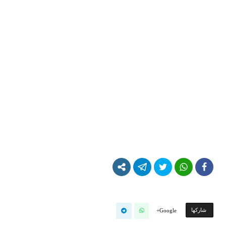
‫‫ شاركها‬
Google+