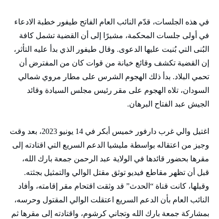
في هذه الجلسات، قدّم النائب العام الفاتح طيفور خطبة الادعاء
في أولى جلسات المحكمة، مشيرًا إلى أن القضية تشمل كافة
البُنى التي بُنيت عليها الدعوى. وقال طيفور الذي بدأ عليه التأثر،
إن القضية تكشف وقائع خيانة من قوات كان من المفترض أن
تحمي البلاد. بدأ ذلك الهجوم الشرس على مطار مروي شمالي
السودان، تلاه الهجوم على مقر رئيس مجلس السيادة وقائد
الجيش عبد الفتاح البرهان.
اغتيل والي غرب دارفور خميس أبكر في 14 يونيو 2023، بعد وقت
وجيز من اعتقاله بواسطة مليشيا الدعم السريع التي اقتادته إلى
مقرها بحضور قائدها في الولاية عبد الرحمن جمعة بارك الله،
قبل أن تظهر مقاطع فيديو توثق مقتل الوالي والتمثيل بجثته.
وقبلها، كانت قناة “الحدث” قد وثقت اقتحام مقر إقامته، وأفاد
النائب العام بأن الدعم السريع اعتقلت الوالي المقتول وحرسه،
بمشاركة جمعة بارك الله وتجاني كرشوم، واقتادته إلى مقرها ثم