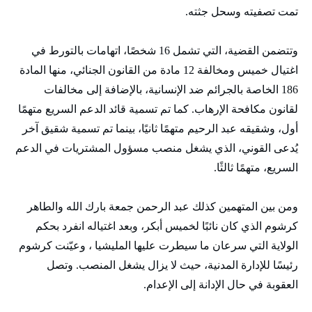
تمت تصفيته وسحل جثته.
وتتضمن القضية، التي تشمل 16 شخصًا، اتهامات بالتورط في
اغتيال خميس ومخالفة 12 مادة من القانون الجنائي، منها المادة
186 الخاصة بالجرائم ضد الإنسانية، بالإضافة إلى مخالفات
لقانون مكافحة الإرهاب. كما تم تسمية قائد الدعم السريع متهمًا
أول، وشقيقه عبد الرحيم متهمًا ثانيًا، بينما تم تسمية شقيق آخر
يُدعى القوني، الذي يشغل منصب مسؤول المشتريات في الدعم
السريع، متهمًا ثالثًا.
ومن بين المتهمين كذلك عبد الرحمن جمعة بارك الله والطاهر
كرشوم الذي كان نائبًا لخميس أبكر، وبعد اغتياله انفرد بحكم
الولاية التي سرعان ما سيطرت عليها المليشيا ، وعيّنت كرشوم
رئيسًا للإدارة المدنية، حيث لا يزال يشغل المنصب. وتصل
العقوبة في حال الإدانة إلى الإعدام.