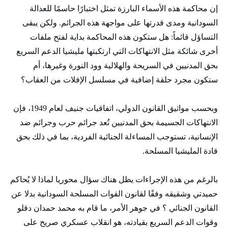
إن محاكمة هذه الأسماء البارزة تمثل اختبارًا حاسمًا للعدالة
السودانية ومدى قدرتها على مواجهة هذه الجرائم. ولكن يبقى
التساؤل قائماً: هل ستكون هذه المحاكمة بداية لفتح ملفات
أخرى شائكة مثل الانتهاكات التي ارتكبتها مليشيا الدعم السريع
بحق المدنيين في السريحة والهلالية وود النورة وغيرها، أم
ستكون مجرد حلقة إضافية في مسلسل الإفلات من العقاب؟
وبحسب مواثيق القانون الدولي، اتفاقيات جنيف لعام 1949، فإن
الانتهاكات الجسيمة بحق المدنيين تُعد جرائم حرب وجرائم ضد
الإنسانية، تستوجب المساءلة الجنائية الفردية، بما في ذلك بحق
قادة المليشيا المسلحة.
بالرغم من هذه الإجراءات يظل هناك سؤال محوريا لماذا لا يُحاكم
حميدتي وشقيقه وفقًا لقانون القوات المسلحة السودانية بدلا عن
القانون الجنائي ؟ في جوهر الأمر، ما قام به محمد حمدان دقلو
وقوات الدعم السريع بقيادته، هو انقلاب عسكري صريح على