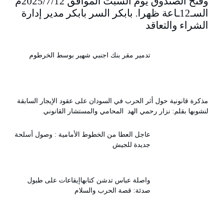
وفتح الصندوق يوم السبت الموافق 2025/7/12م
السـ12ـاعة ظهرا. بابكر السر بابكر مدير إدارة
الشراء والتعاقد
تدمير مقر بنك اجنبي شهير بوسط الخرطوم
مذكرة قانونية حول أثر الحرب في السودان على عقود الإيجار السابقة
لنشوبها بقلم: نزار رحمي الهد المحامي والمستشار القانوني
عاجل العطا من الخطوط الأمامية : وصول أسلحة
جديدة للجيش
واصلة عباس تدشن كتابهاإيقاعات على طبول
صدئة: قصة الحرب والسلام