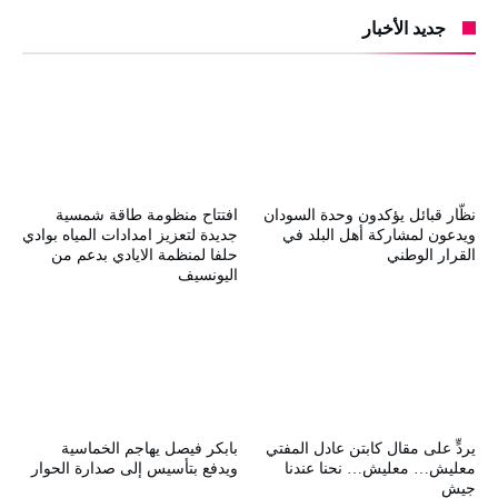
جديد الأخبار
نظّار قبائل يؤكدون وحدة السودان
افتتاح منظومة طاقة شمسية
ويدعون لمشاركة أهل البلد في
جديدة لتعزيز امدادات المياه بوادي
القرار الوطني
حلفا لمنظمة الايادي بدعم من
اليونسيف
يردٍّ على مقال كابتن عادل المفتي
بابكر فيصل يهاجم الخماسية
معليش… معليش… نحنا عندنا
ويدفع بتأسيس إلى صدارة الحوار
جيش