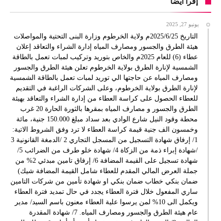
إقرأ أيضا
يونيو 27, 2025
التاريخ 2025/6/25م ولاية الخرطوم وزارة البنى التحتية والمواصلات
هيئة الطرق والجسور ومصارف المياه إدارة الشراء والتعاقد إعلان
عطاء (6) للعام 2025م والخاص بتوريد وتركيب لمبات تعمل بالطاقة
الشمسية لإنارة الطرق بولاية الخرطوم تعلن هيئة الطرق والجسور
ومصارف المياه عن حاجتها الي توريد لمبات تعمل بالطاقة الشمسية
لإنارة الطرق بولاية الخرطوم، وعلى الشركات الراغبة في التقديم
للعطاء الحصول على كراسة العطاء من إدارة الشراء والتعاقد بهيئة
الطرق والجسور و مصارف المياه بمقرها بالثورة الحارة 20 غرب
محطة وقود النيل شارع الوادي بعد سداد مبلغ 150.000 جنية، مائة
وخمسون الف جنية قيمة كراسة العطاء لا ترد وفق الشروط الاتية:
1/ إرفاق شهادة التسجيل من المسجل التجاري 2 /الدمغة القانونية 3
/شهادة إبراء ذمة من الزكاة 4/ شهادة خلو طرف من الضرائب 5/
شهادة تسجيل على القيمة المضافة 6/ إرفاق تامين مبدئي 2% من
جملة العرض المالي المقدم للعطاء شامل القيمة المضافة شيك)
ضمان بنكي خطاب ضمان بنكي او شهادة تأمين من شركات التامين
ساري المفعول خلال فترة العطاء يجدد في حال تمديد فترة العطاء
ويكمل الى 10% لمن يرسوا علية العطاء معنون باسم السيد/ مدير
عام هيئة الطرق والجسور ومصارف المياه. 7/ شهادة المقدرة