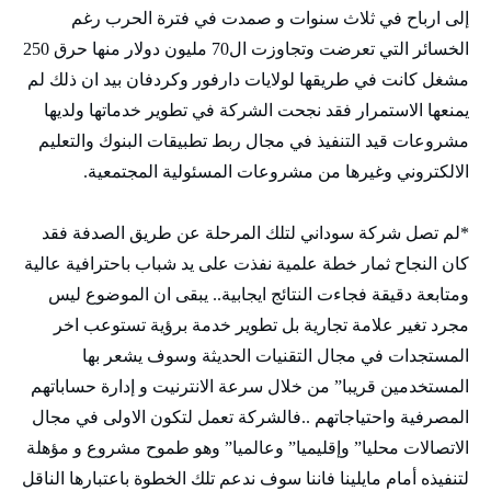
إلى ارباح في ثلاث سنوات و صمدت في فترة الحرب رغم
الخسائر التي تعرضت وتجاوزت ال70 مليون دولار منها حرق 250
مشغل كانت في طريقها لولايات دارفور وكردفان بيد ان ذلك لم
يمنعها الاستمرار فقد نجحت الشركة في تطوير خدماتها ولديها
مشروعات قيد التنفيذ في مجال ربط تطبيقات البنوك والتعليم
الالكتروني وغيرها من مشروعات المسئولية المجتمعية.
*لم تصل شركة سوداني لتلك المرحلة عن طريق الصدفة فقد
كان النجاح ثمار خطة علمية نفذت على يد شباب باحترافية عالية
ومتابعة دقيقة فجاءت النتائج ايجابية.. يبقى ان الموضوع ليس
مجرد تغير علامة تجارية بل تطوير خدمة برؤية تستوعب اخر
المستجدات في مجال التقنيات الحديثة وسوف يشعر بها
المستخدمين قريبا” من خلال سرعة الانترنيت و إدارة حساباتهم
المصرفية واحتياجاتهم ..فالشركة تعمل لتكون الاولى في مجال
الاتصالات محليا” وإقليميا” وعالميا” وهو طموح مشروع و مؤهلة
لتنفيذه أمام مايلينا فاننا سوف ندعم تلك الخطوة باعتبارها الناقل