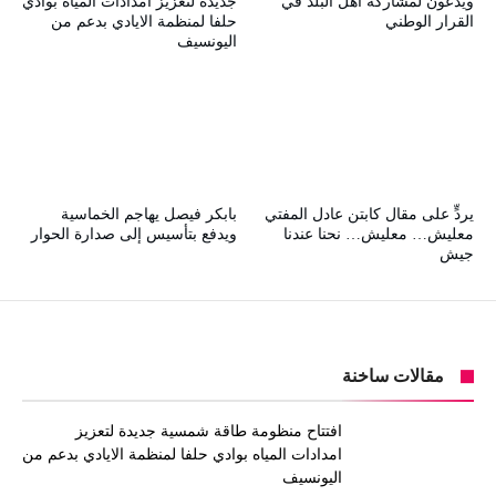
ويدعون لمشاركة أهل البلد في
جديدة لتعزيز امدادات المياه بوادي
القرار الوطني
حلفا لمنظمة الايادي بدعم من
اليونسيف
يردٍّ على مقال كابتن عادل المفتي
بابكر فيصل يهاجم الخماسية
معليش… معليش… نحنا عندنا
ويدفع بتأسيس إلى صدارة الحوار
جيش
مقالات ساخنة
افتتاح منظومة طاقة شمسية جديدة لتعزيز
امدادات المياه بوادي حلفا لمنظمة الايادي بدعم من
اليونسيف