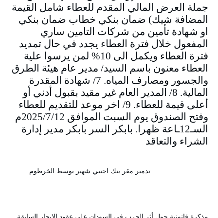
جملة العرض المالي المقدم للعطاء شامل القيمة
المضافة شيك) ضمان بنكي خطاب ضمان بنكي
او شهادة تأمين من شركات التامين ساري
المفعول خلال فترة العطاء يجدد في حال تمديد
فترة العطاء ويكمل الى 10% لمن يرسوا علية
العطاء معنون باسم السيد/ مدير عام هيئة الطرق
والجسور ومصارف المياه. 7/ شهادة المقدرة
المالية. 8/ المدير العام غير مقيد بقبول أدني أو
أعلى قيمة للعطاء. 9/ اخر موعد للتقديم للعطاء
وفتح الصندوق يوم السبت الموافق 2025/7/12م
السـ12ـاعة ظهرا. بابكر السر بابكر مدير إدارة
الشراء والتعاقد
تدمير مقر بنك اجنبي شهير بوسط الخرطوم
مذكرة قانونية حول أثر الحرب في السودان على عقود الإيجار السابقة