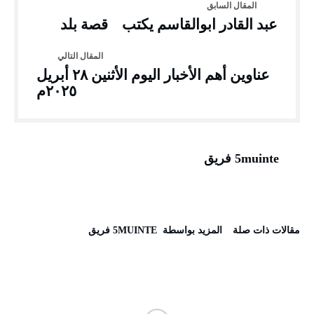
عبد القادر ابوالقاسم يكتب قصة بلد
عناوين أهم الأخبار اليوم الأثنين ٢٨ أبريل
٢٠٢٥م
5muinte فريق
‫مقالات ذات صلة‬
‫‫المزيد بواسطة‬ ‬ 5MUINTE فريق