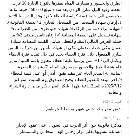
الطرق والجسور و مصارف المياه بمقرها بالثورة الحارة 20 غرب
محطة وقود النيل شارع الوادي بعد سداد مبلغ 150.000 جنية، مائة
وخمسون الف جنية قيمة كراسة العطاء لا ترد وفق الشروط الاتية:
1/ إرفاق شهادة التسجيل من المسجل التجاري 2 /الدمغة القانونية 3
/شهادة إبراء ذمة من الزكاة 4/ شهادة خلو طرف من الضرائب 5/
شهادة تسجيل على القيمة المضافة 6/ إرفاق تامين مبدئي 2% من
جملة العرض المالي المقدم للعطاء شامل القيمة المضافة شيك)
ضمان بنكي خطاب ضمان بنكي او شهادة تأمين من شركات التامين
ساري المفعول خلال فترة العطاء يجدد في حال تمديد فترة العطاء
ويكمل الى 10% لمن يرسوا علية العطاء معنون باسم السيد/ مدير
عام هيئة الطرق والجسور ومصارف المياه. 7/ شهادة المقدرة
المالية. 8/ المدير العام غير مقيد بقبول أدني أو أعلى قيمة للعطاء.
9/ اخر موعد للتقديم للعطاء وفتح الصندوق يوم السبت الموافق
2025/7/12م السـ12ـاعة ظهرا. بابكر السر بابكر مدير إدارة الشراء
والتعاقد
أكتوبر 2, 2024
تدمير مقر بنك اجنبي شهير بوسط الخرطوم
مايو 27, 2025
مذكرة قانونية حول أثر الحرب في السودان على عقود الإيجار
السابقة لنشوبها بقلم: نزار رحمي الهد المحامي والمستشار