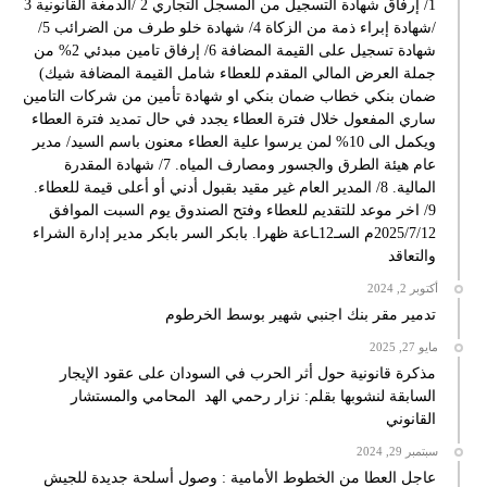
1/ إرفاق شهادة التسجيل من المسجل التجاري 2 /الدمغة القانونية 3
/شهادة إبراء ذمة من الزكاة 4/ شهادة خلو طرف من الضرائب 5/
شهادة تسجيل على القيمة المضافة 6/ إرفاق تامين مبدئي 2% من
جملة العرض المالي المقدم للعطاء شامل القيمة المضافة شيك)
ضمان بنكي خطاب ضمان بنكي او شهادة تأمين من شركات التامين
ساري المفعول خلال فترة العطاء يجدد في حال تمديد فترة العطاء
ويكمل الى 10% لمن يرسوا علية العطاء معنون باسم السيد/ مدير
عام هيئة الطرق والجسور ومصارف المياه. 7/ شهادة المقدرة
المالية. 8/ المدير العام غير مقيد بقبول أدني أو أعلى قيمة للعطاء.
9/ اخر موعد للتقديم للعطاء وفتح الصندوق يوم السبت الموافق
2025/7/12م السـ12ـاعة ظهرا. بابكر السر بابكر مدير إدارة الشراء
والتعاقد
أكتوبر 2, 2024
تدمير مقر بنك اجنبي شهير بوسط الخرطوم
مايو 27, 2025
مذكرة قانونية حول أثر الحرب في السودان على عقود الإيجار
السابقة لنشوبها بقلم: نزار رحمي الهد المحامي والمستشار
القانوني
سبتمبر 29, 2024
عاجل العطا من الخطوط الأمامية : وصول أسلحة جديدة للجيش