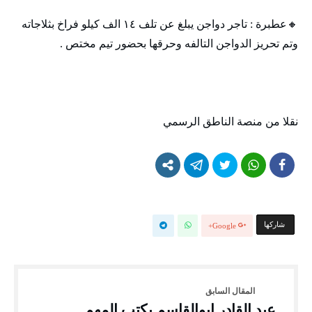
🔸‬‏عطبرة : تاجر دواجن يبلغ عن تلف ١٤ الف كيلو فراخ بثلاجاته
وتم تحريز الدواجن التالفه وحرقها بحضور تيم مختص .
نقلا من منصة الناطق الرسمي
‫‫ شاركها‬
Google+
عبد القادر ابوالقاسم يكتب المهم