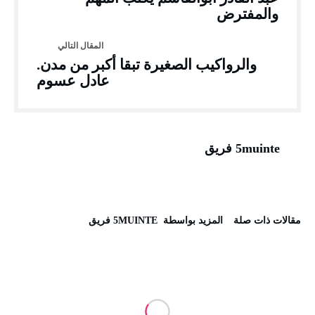
والمفترض
والرواكيب الصغيرة تبقا أكبر من مدن.
عادل عسوم
5muinte فريق
‫مقالات ذات صلة‬
‫‫المزيد بواسطة‬ ‬ 5MUINTE فريق