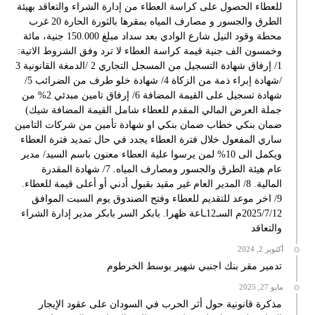
للعطاء الحصول على كراسة العطاء من إدارة الشراء والتعاقد بهيئة
الطرق والجسور و مصارف المياه بمقرها بالثورة الحارة 20 غرب
محطة وقود النيل شارع الوادي بعد سداد مبلغ 150.000 جنية، مائة
وخمسون الف جنية قيمة كراسة العطاء لا ترد وفق الشروط الاتية:
1/ إرفاق شهادة التسجيل من المسجل التجاري 2 /الدمغة القانونية 3
/شهادة إبراء ذمة من الزكاة 4/ شهادة خلو طرف من الضرائب 5/
شهادة تسجيل على القيمة المضافة 6/ إرفاق تامين مبدئي 2% من
جملة العرض المالي المقدم للعطاء شامل القيمة المضافة شيك)
ضمان بنكي خطاب ضمان بنكي او شهادة تأمين من شركات التامين
ساري المفعول خلال فترة العطاء يجدد في حال تمديد فترة العطاء
ويكمل الى 10% لمن يرسوا علية العطاء معنون باسم السيد/ مدير
عام هيئة الطرق والجسور ومصارف المياه. 7/ شهادة المقدرة
المالية. 8/ المدير العام غير مقيد بقبول أدني أو أعلى قيمة للعطاء.
9/ اخر موعد للتقديم للعطاء وفتح الصندوق يوم السبت الموافق
2025/7/12م السـ12ـاعة ظهرا. بابكر السر بابكر مدير إدارة الشراء
والتعاقد
أكتوبر 2, 2024
تدمير مقر بنك اجنبي شهير بوسط الخرطوم
مايو 27, 2025
مذكرة قانونية حول أثر الحرب في السودان على عقود الإيجار