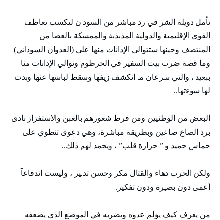
تأمل دويلة الشر في رد مباشر من السودان لتكسب تعاطف
القوى الإقليمية والدولية المذبذبة والممسكة بالعصا من
المنتصف وحينها ستتوالى الإدانات منها على (العدوان السوداني)
وما قصة ضرب بيت السفير في الخرطوم وتوالي الإدانات منا
ببعيد ، والتي سرعان ما انكشف زيفها وسقط لباسها عنها وبدت
لها سوءتها..
البعض من الوطنيين ومن فرط شعورهم بالغبن والاستفزاز نادى
برد الصاع صاعين وبطريقة مباشرة، وهي دعوى تنطوي على
حماس حميد و ” حرارة قلب” ، ويحمد لهم ذلك..
ولكن الحرب دهاء والقتال مكر وحسن تدبير ، وليست اندفاعاََ
أعمى دون بصيرة ودون تفكير.
من يعرف كيف يؤلم عدوه ويضربه في الموضع الذي يضعفه