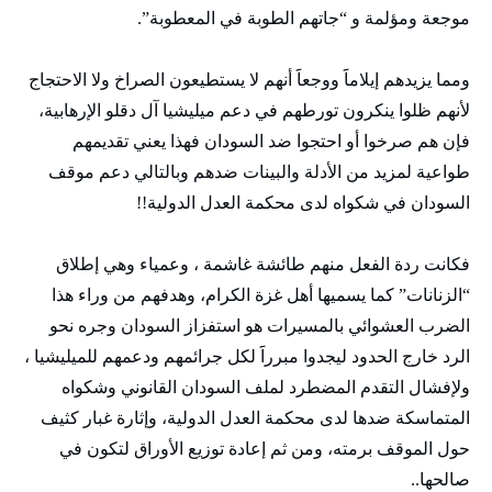
موجعة ومؤلمة و “جاتهم الطوبة في المعطوبة”.
ومما يزيدهم إيلاماََ ووجعاََ أنهم لا يستطيعون الصراخ ولا الاحتجاج
لأنهم ظلوا ينكرون تورطهم في دعم ميليشيا آل دقلو الإرهابية،
فإن هم صرخوا أو احتجوا ضد السودان فهذا يعني تقديمهم
طواعية لمزيد من الأدلة والبينات ضدهم وبالتالي دعم موقف
السودان في شكواه لدى محكمة العدل الدولية!!
فكانت ردة الفعل منهم طائشة غاشمة ، وعمياء وهي إطلاق
“الزنانات” كما يسميها أهل غزة الكرام، وهدفهم من وراء هذا
الضرب العشوائي بالمسيرات هو استفزاز السودان وجره نحو
الرد خارج الحدود ليجدوا مبرراََ لكل جرائمهم ودعمهم للميليشيا ،
ولإفشال التقدم المضطرد لملف السودان القانوني وشكواه
المتماسكة ضدها لدى محكمة العدل الدولية، وإثارة غبار كثيف
حول الموقف برمته، ومن ثم إعادة توزيع الأوراق لتكون في
صالحها..