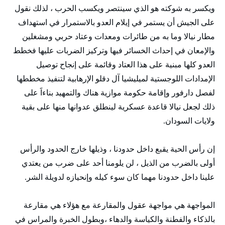
ويكسر به شوكته هو الذي سينتصر ويكسب الحرب ، لذلك نقول
على الجيش أن يستمر في إيلام العدو بالاستمرار في استهداف
مطار نيالا وما به من طائرات ومعدات وعتاد حربي ومشغلين
والإمعان في إحداث الخسائر فيها وتركيز الضربات عليها فخطط
العدو كلها مبنية على هذا العتاد وقائمة على إنجاح توصيل
الإمدادات اللوجستية لميليشيا آل دقلو الإرهابية لتنفيذ مخططها
لفصل دارفور وإقامة حكومة موازية هناك والتمهيد بناءاََ على
ذلك لجعل نيالا قاعدة عسكرية لينطلق عدوانها منها على بقية
ولايات السودان.
إن رأس الحية يقبع داخل حدودنا ، وذيلها خارج الحدود والرأس
أولى بالضرب من الذيل ، لن يلومنا أحد على ضرب من يعتدي
علينا داخل حدودنا مهما كان سوء كيله وإنحيازه لدويلة الشر.
المواجهة هي مواجهة عقول والمقارعة مع هؤلاء هي مقارعة
بالذكاء والفطنة والكياسة والدهاء ،وبطول الخبرة والمراس في