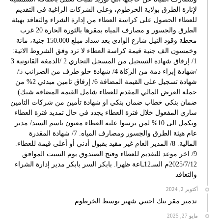
لإنارة الطرق بولاية الخرطوم، وعلى الشركات الراغبة في التقديم
للعطاء الحصول على كراسة العطاء من إدارة الشراء والتعاقد بهيئة
الطرق والجسور و مصارف المياه بمقرها بالثورة الحارة 20 غرب
محطة وقود النيل شارع الوادي بعد سداد مبلغ 150.000 جنية، مائة
وخمسون الف جنية قيمة كراسة العطاء لا ترد وفق الشروط الاتية:
1/ إرفاق شهادة التسجيل من المسجل التجاري 2 /الدمغة القانونية 3
/شهادة إبراء ذمة من الزكاة 4/ شهادة خلو طرف من الضرائب 5/
شهادة تسجيل على القيمة المضافة 6/ إرفاق تامين مبدئي 2% من
جملة العرض المالي المقدم للعطاء شامل القيمة المضافة شيك)
ضمان بنكي خطاب ضمان بنكي او شهادة تأمين من شركات التامين
ساري المفعول خلال فترة العطاء يجدد في حال تمديد فترة العطاء
ويكمل الى 10% لمن يرسوا علية العطاء معنون باسم السيد/ مدير
عام هيئة الطرق والجسور ومصارف المياه. 7/ شهادة المقدرة
المالية. 8/ المدير العام غير مقيد بقبول أدني أو أعلى قيمة للعطاء.
9/ اخر موعد للتقديم للعطاء وفتح الصندوق يوم السبت الموافق
2025/7/12م السـ12ـاعة ظهرا. بابكر السر بابكر مدير إدارة الشراء
والتعاقد
أكتوبر 2, 2024
تدمير مقر بنك اجنبي شهير بوسط الخرطوم
مايو 27, 2025