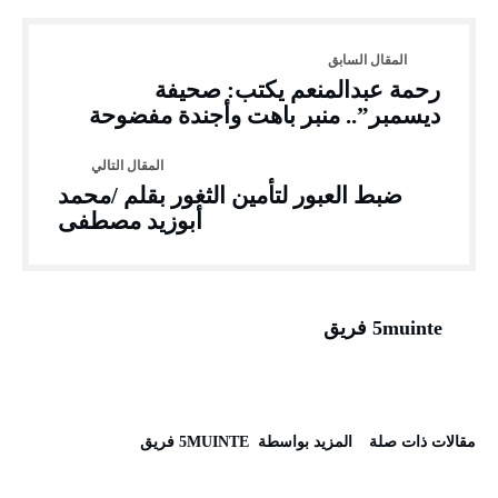
رحمة عبدالمنعم يكتب: صحيفة
ديسمبر”.. منبر باهت وأجندة مفضوحة
ضبط العبور لتأمين الثغور بقلم /محمد
أبوزيد مصطفى
5muinte فريق
‫مقالات ذات صلة‬
‫‫المزيد بواسطة‬ ‬ 5MUINTE فريق