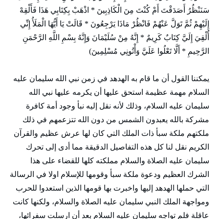
سَنَنْظُرُ أَصَدَقْتَ أَمْ كُنْتَ مِنَ الْكَاذِبِينَ * اذْهَبْ بِكِتَابِي هَذَا فَأَلْقِهْ
إِلَيْهِمْ ثُمَّ تَوَلَّ عَنْهُمْ فَانْظُرْ مَاذَا يَرْجِعُونَ * قَالَتْ يَا أَيُّهَا الْمَلَأُ إِنِّي
أُلْقِيَ إِلَيَّ كِتَابٌ كَرِيمٌ * إِنَّهُ مِنْ سُلَيْمَانَ وَإِنَّهُ بِسْمِ اللَّهِ الرَّحْمَنِ
الرَّحِيمِ * أَلَّا تَعْلُوا عَلَيَّ وَأْتُونِي مُسْلِمِينَ)
يمكننا القول أن ما قام به الهدهد في زمن نبي الله سليمان عليه
السلام مهمة عظيمة استحق عليها أن يكرمه عليها نبي الله
سليمان عليه السلام، وذلك لأنه نقل إليه نبأ وجود أمة كافرة
مشركة بالله يعبدون الشمس من دون الله تتزعمهم في ذلك
ملكتهم ملكة سبأ ذات الملك التي كان لها عرش عظيم والقرآن
الكريم نقل لنا كل هذه التفاصيل الدقيقة مما أدى إلى تحرك
سليمان عليه الصلاة والسلام مملكته كلها للقضاء على هذا
الشرك العظيم ودعوة ملكة سبأ وقومها للإسلام اولا في الرسالة
التي حملها الهدهد إليها واخبرت بها قومها الذين استعدوا للحرب
ومواجهة الملك النبي سليمان عليه الصلاة والسلام، ولكنها كانت
عاقلة فلم تواجه سليمان عليه السلام بعد أن ارسلت سفرائها،