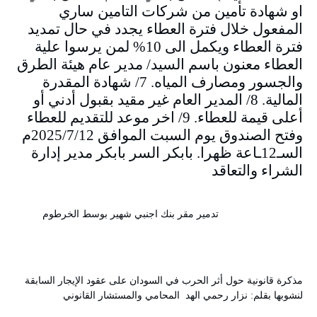
او شهادة تأمين من شركات التامين ساري
المفعول خلال فترة العطاء يجدد في حال تمديد
فترة العطاء ويكمل الى 10% لمن يرسوا علية
العطاء معنون باسم السيد/ مدير عام هيئة الطرق
والجسور ومصارف المياه. 7/ شهادة المقدرة
المالية. 8/ المدير العام غير مقيد بقبول أدني أو
أعلى قيمة للعطاء. 9/ اخر موعد للتقديم للعطاء
وفتح الصندوق يوم السبت الموافق 2025/7/12م
السـ12ـاعة ظهرا. بابكر السر بابكر مدير إدارة
الشراء والتعاقد
تدمير مقر بنك اجنبي شهير بوسط الخرطوم
مذكرة قانونية حول أثر الحرب في السودان على عقود الإيجار السابقة
لنشوبها بقلم: نزار رحمي الهد المحامي والمستشار القانوني