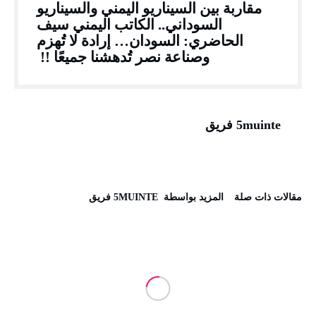
مقاربة بين السيناريو اليمني والسيناريو
السوداني.. الكاتب اليمني سيف
الحاضري: السودان… إرادة لا تُهزم
وصناعة نصر تُدهشنا جميعًا !!
5muinte فريق
‫مقالات ذات صلة‬
‫‫المزيد بواسطة‬ ‬ 5MUINTE فريق