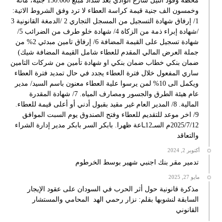
محطة وقود النيل شارع الوادي بعد سداد مبلغ 150.000 جنية، مائة
وخمسون الف جنية قيمة كراسة العطاء لا ترد وفق الشروط الاتية:
1/ إرفاق شهادة التسجيل من المسجل التجاري 2 /الدمغة القانونية 3
/شهادة إبراء ذمة من الزكاة 4/ شهادة خلو طرف من الضرائب 5/
شهادة تسجيل على القيمة المضافة 6/ إرفاق تامين مبدئي 2% من
جملة العرض المالي المقدم للعطاء شامل القيمة المضافة شيك)
ضمان بنكي خطاب ضمان بنكي او شهادة تأمين من شركات التامين
ساري المفعول خلال فترة العطاء يجدد في حال تمديد فترة العطاء
ويكمل الى 10% لمن يرسوا علية العطاء معنون باسم السيد/ مدير
عام هيئة الطرق والجسور ومصارف المياه. 7/ شهادة المقدرة
المالية. 8/ المدير العام غير مقيد بقبول أدني أو أعلى قيمة للعطاء.
9/ اخر موعد للتقديم للعطاء وفتح الصندوق يوم السبت الموافق
2025/7/12م السـ12ـاعة ظهرا. بابكر السر بابكر مدير إدارة الشراء
والتعاقد
أكتوبر 2, 2024
تدمير مقر بنك اجنبي شهير بوسط الخرطوم
مايو 27, 2025
مذكرة قانونية حول أثر الحرب في السودان على عقود الإيجار
السابقة لنشوبها بقلم: نزار رحمي الهد المحامي والمستشار
القانوني