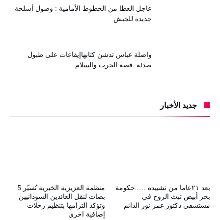
عاجل العطا من الخطوط الأمامية : وصول أسلحة
جديدة للجيش
واصلة عباس تدشن كتابهاإيقاعات على طبول
صدئة: قصة الحرب والسلام
جديد الأخبار
بعد ٢١عاما من تشييده …..حكومة
منظمة العزيزية الخيرية تُسيّر 5
بحر أبيض تبث الروح في
بصات لنقل العائدين السودانيين
مستشفي دكتور عمر نور الدائم
وتؤكد التزامها بتنظيم رحلات
إضافية اخري