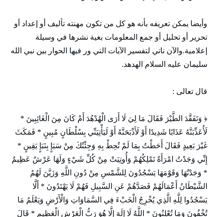
وأيضا يمكن تعريفه بأنه هو كل من تكون مهنته تأليف أو إعداد أو
تحرير أو تحليل أو جمع المعلومات بغية نشرها في وسيلة
إعلامية.والآن ناتي لتفسير الآيات التي ور فيها الحوار بين نبي الله
سليمان عليه السلام الهدهد.
قال تعالى :
﴿ وَتَفَقَّدَ الطَّيْرَ فَقَالَ مَا لِيَ لَا أَرَى الْهُدْهُدَ أَمْ كَانَ مِنَ الْغَائِبِينَ *
لَأُعَذِّبَنَّهُ عَذَابًا شَدِيدًا أَوْ لَأَذْبَحَنَّهُ أَوْ لَيَأْتِيَنِّي بِسُلْطَانٍ مُبِينٍ * فَمَكَثَ
غَيْرَ بَعِيدٍ فَقَالَ أَحَطْتُ بِمَا لَمْ تُحِطْ بِهِ وَجِئْتُكَ مِنْ سَبَإٍ بِنَبَإٍ يَقِينٍ *
إِنِّي وَجَدْتُ امْرَأَةً تَمْلِكُهُمْ وَأُوتِيَتْ مِنْ كُلِّ شَيْءٍ وَلَهَا عَرْشٌ عَظِيمٌ
* وَجَدْتُهَا وَقَوْمَهَا يَسْجُدُونَ لِلشَّمْسِ مِنْ دُونِ اللَّهِ وَزَيَّنَ لَهُمُ
الشَّيْطَانُ أَعْمَالَهُمْ فَصَدَّهُمْ عَنِ السَّبِيلِ فَهُمْ لَا يَهْتَدُونَ * أَلَّا
يَسْجُدُوا لِلَّهِ الَّذِي يُخْرِجُ الْخَبْءَ فِي السَّمَاوَاتِ وَالْأَرْضِ وَيَعْلَمُ مَا
تُخْفُونَ وَمَا تُعْلِنُونَ * اللَّهُ لَا إِلَهَ إِلَّا هُوَ رَبُّ الْعَرْشِ الْعَظِيمِ * قَالَ