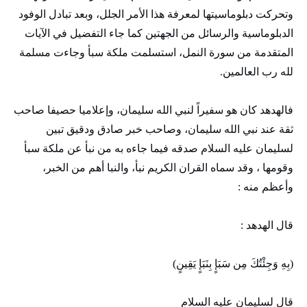
وتحركت دبلوماسيتها لمعرفة هذا الأمر الجلل، وبعد تبادل الوفود
الدبلوماسية والرسائل من الجهتين كما جاء التفضيل في الآيات
المتقدمة من سورة النمل، استسلمت ملكة سبأ وجاءت مسلمة
لله رب العالمين.
فالهدهد كان هو سفيراً لنبي الله سليمان، وإعلاميا حصيفا صاحب
ثقة عند نبي الله سليمان، وصاحب خبر صادق ودقيق تبين
لسليمان عليه السلام صدقه فيما جاءه به من نبأ عن ملكة سبأ
وقومها ، وقد سماه القران الكريم نبأ، والنبا أهم من الخبر،
وأعظم منه :
قال الهدهد :
(بِهِ وَجِئْتُكَ مِن سَبَإٍ بِنَبَإٍ يَقِينٍ)
قال لسليمان عليه السلام