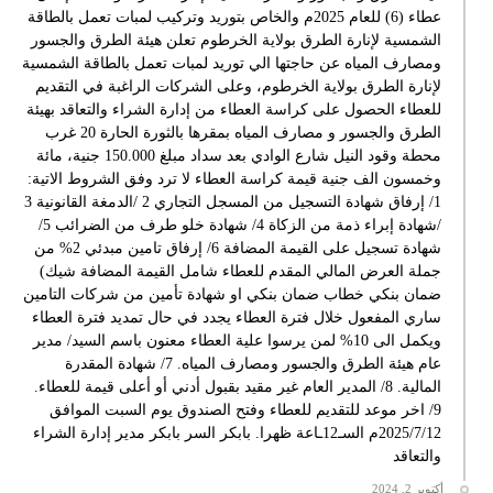
عطاء (6) للعام 2025م والخاص بتوريد وتركيب لمبات تعمل بالطاقة
الشمسية لإنارة الطرق بولاية الخرطوم تعلن هيئة الطرق والجسور
ومصارف المياه عن حاجتها الي توريد لمبات تعمل بالطاقة الشمسية
لإنارة الطرق بولاية الخرطوم، وعلى الشركات الراغبة في التقديم
للعطاء الحصول على كراسة العطاء من إدارة الشراء والتعاقد بهيئة
الطرق والجسور و مصارف المياه بمقرها بالثورة الحارة 20 غرب
محطة وقود النيل شارع الوادي بعد سداد مبلغ 150.000 جنية، مائة
وخمسون الف جنية قيمة كراسة العطاء لا ترد وفق الشروط الاتية:
1/ إرفاق شهادة التسجيل من المسجل التجاري 2 /الدمغة القانونية 3
/شهادة إبراء ذمة من الزكاة 4/ شهادة خلو طرف من الضرائب 5/
شهادة تسجيل على القيمة المضافة 6/ إرفاق تامين مبدئي 2% من
جملة العرض المالي المقدم للعطاء شامل القيمة المضافة شيك)
ضمان بنكي خطاب ضمان بنكي او شهادة تأمين من شركات التامين
ساري المفعول خلال فترة العطاء يجدد في حال تمديد فترة العطاء
ويكمل الى 10% لمن يرسوا علية العطاء معنون باسم السيد/ مدير
عام هيئة الطرق والجسور ومصارف المياه. 7/ شهادة المقدرة
المالية. 8/ المدير العام غير مقيد بقبول أدني أو أعلى قيمة للعطاء.
9/ اخر موعد للتقديم للعطاء وفتح الصندوق يوم السبت الموافق
2025/7/12م السـ12ـاعة ظهرا. بابكر السر بابكر مدير إدارة الشراء
والتعاقد
أكتوبر 2, 2024