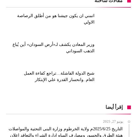
مقالات ساخنة
اتمني ان يكون جيشنا هو من أطلق الرصاصة
الاولي
وزير المعادن يكشف لـ«أرض السودان» أين يُباع
الذهب السوداني
شبح الدولة الفاشلة…تراجع كفاءة العمل
العام..وانحسار القدرة علي الإبتكار
إقرأ أيضا
يونيو 27, 2025
التاريخ 2025/6/25م ولاية الخرطوم وزارة البنى التحتية والمواصلات
هيئة الطرق والجسور ومصارف المياه إدارة الشراء والتعاقد إعلان