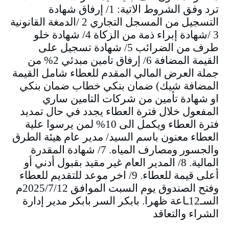
ترد وفق الشروط الاتية: 1/ إرفاق شهادة
التسجيل من المسجل التجاري 2 /الدمغة القانونية
3 /شهادة إبراء ذمة من الزكاة 4/ شهادة خلو
طرف من الضرائب 5/ شهادة تسجيل على
القيمة المضافة 6/ إرفاق تامين مبدئي 2% من
جملة العرض المالي المقدم للعطاء شامل القيمة
المضافة شيك) ضمان بنكي خطاب ضمان بنكي
او شهادة تأمين من شركات التامين ساري
المفعول خلال فترة العطاء يجدد في حال تمديد
فترة العطاء ويكمل الى 10% لمن يرسوا علية
العطاء معنون باسم السيد/ مدير عام هيئة الطرق
والجسور ومصارف المياه. 7/ شهادة المقدرة
المالية. 8/ المدير العام غير مقيد بقبول أدني أو
أعلى قيمة للعطاء. 9/ اخر موعد للتقديم للعطاء
وفتح الصندوق يوم السبت الموافق 2025/7/12م
السـ12ـاعة ظهرا. بابكر السر بابكر مدير إدارة
الشراء والتعاقد