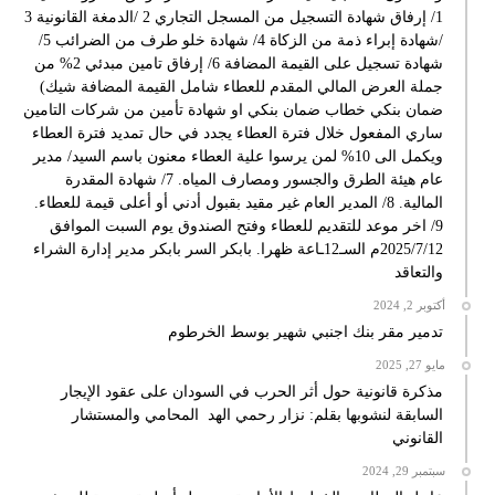
1/ إرفاق شهادة التسجيل من المسجل التجاري 2 /الدمغة القانونية 3
/شهادة إبراء ذمة من الزكاة 4/ شهادة خلو طرف من الضرائب 5/
شهادة تسجيل على القيمة المضافة 6/ إرفاق تامين مبدئي 2% من
جملة العرض المالي المقدم للعطاء شامل القيمة المضافة شيك)
ضمان بنكي خطاب ضمان بنكي او شهادة تأمين من شركات التامين
ساري المفعول خلال فترة العطاء يجدد في حال تمديد فترة العطاء
ويكمل الى 10% لمن يرسوا علية العطاء معنون باسم السيد/ مدير
عام هيئة الطرق والجسور ومصارف المياه. 7/ شهادة المقدرة
المالية. 8/ المدير العام غير مقيد بقبول أدني أو أعلى قيمة للعطاء.
9/ اخر موعد للتقديم للعطاء وفتح الصندوق يوم السبت الموافق
2025/7/12م السـ12ـاعة ظهرا. بابكر السر بابكر مدير إدارة الشراء
والتعاقد
أكتوبر 2, 2024
تدمير مقر بنك اجنبي شهير بوسط الخرطوم
مايو 27, 2025
مذكرة قانونية حول أثر الحرب في السودان على عقود الإيجار
السابقة لنشوبها بقلم: نزار رحمي الهد المحامي والمستشار
القانوني
سبتمبر 29, 2024