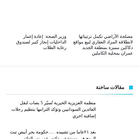
مصلحة الأراضي تكمل ترتيباتها
وزير الصحة: إعادة إعمار
لانطلاقة المزاد العقاري لبيع مواقع
الداخليات إنجاز كبير لصندوق
دكاكين مميزة بمنطقة الجديد
رعاية الطلاب
عمران بمحلية الكاملين
مقالات ساخنة
منظمة العزيزية الخيرية تُسيّر 5 بصات لنقل
العائدين السودانيين وتؤكد التزامها بتنظيم رحلات
إضافية اخري
بعد ٢١عاما من تشييده …..حكومة بحر أبيض تبث
الروح في مستشفي دكتور عمر نور الدائم