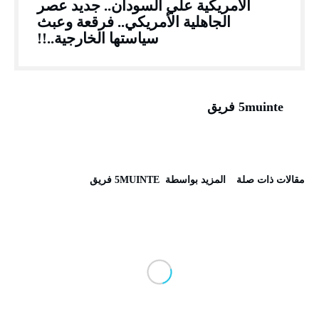
الأمريكية علي السودان.. جديد عصر
الجاهلية الأمريكي.. فرقعة وعبث
سياستها الخارجية..!!
5muinte فريق
‫مقالات ذات صلة‬
‫‫المزيد بواسطة‬ ‬ 5MUINTE فريق