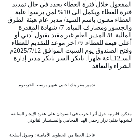
المفعول خلال فترة العطاء يجدد في حال تمديد
فترة العطاء ويكمل الى 10% لمن يرسوا علية
العطاء معنون باسم السيد/ مدير عام هيئة الطرق
والجسور ومصارف المياه. 7/ شهادة المقدرة
المالية. 8/ المدير العام غير مقيد بقبول أدني أو
أعلى قيمة للعطاء. 9/ اخر موعد للتقديم للعطاء
وفتح الصندوق يوم السبت الموافق 2025/7/12م
السـ12ـاعة ظهرا. بابكر السر بابكر مدير إدارة
الشراء والتعاقد
تدمير مقر بنك اجنبي شهير بوسط الخرطوم
مذكرة قانونية حول أثر الحرب في السودان على عقود الإيجار السابقة
لنشوبها بقلم: نزار رحمي الهد المحامي والمستشار القانوني
عاجل العطا من الخطوط الأمامية : وصول أسلحة