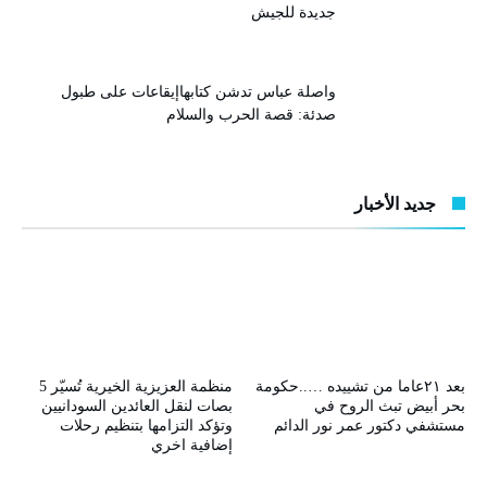
جديدة للجيش
واصلة عباس تدشن كتابهاإيقاعات على طبول
صدئة: قصة الحرب والسلام
جديد الأخبار
بعد ٢١عاما من تشييده …..حكومة
منظمة العزيزية الخيرية تُسيّر 5
بحر أبيض تبث الروح في
بصات لنقل العائدين السودانيين
مستشفي دكتور عمر نور الدائم
وتؤكد التزامها بتنظيم رحلات
إضافية اخري