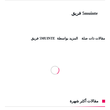
5muinte فريق
‫مقالات ذات صلة‬
‫‫المزيد بواسطة‬ ‬ 5MUINTE فريق
مقالات أكثر شهرة