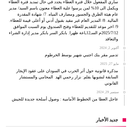
ساري المفعول خلال فترة العطاء يجدد في حال تمديد فترة العطاء
ويكمل الى 10% لمن يرسوا علية العطاء معنون باسم السيد/ مدير
عام هيئة الطرق والجسور ومصارف المياه. 7/ شهادة المقدرة
المالية. 8/ المدير العام غير مقيد بقبول أدني أو أعلى قيمة للعطاء.
9/ اخر موعد للتقديم للعطاء وفتح الصندوق يوم السبت الموافق
2025/7/12م السـ12ـاعة ظهرا. بابكر السر بابكر مدير إدارة الشراء
والتعاقد
أكتوبر 2, 2024
تدمير مقر بنك اجنبي شهير بوسط الخرطوم
مايو 27, 2025
مذكرة قانونية حول أثر الحرب في السودان على عقود الإيجار
السابقة لنشوبها بقلم: نزار رحمي الهد المحامي والمستشار
القانوني
سبتمبر 29, 2024
عاجل العطا من الخطوط الأمامية : وصول أسلحة جديدة للجيش
جديد الأخبار