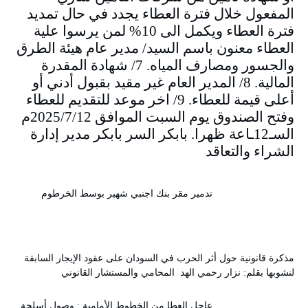
المفعول خلال فترة العطاء يجدد في حال تمديد
فترة العطاء ويكمل الى 10% لمن يرسوا علية
العطاء معنون باسم السيد/ مدير عام هيئة الطرق
والجسور ومصارف المياه. 7/ شهادة المقدرة
المالية. 8/ المدير العام غير مقيد بقبول أدني أو
أعلى قيمة للعطاء. 9/ اخر موعد للتقديم للعطاء
وفتح الصندوق يوم السبت الموافق 2025/7/12م
السـ12ـاعة ظهرا. بابكر السر بابكر مدير إدارة
الشراء والتعاقد
تدمير مقر بنك اجنبي شهير بوسط الخرطوم
مذكرة قانونية حول أثر الحرب في السودان على عقود الإيجار السابقة
لنشوبها بقلم: نزار رحمي الهد المحامي والمستشار القانوني
عاجل العطا من الخطوط الأمامية : وصول أسلحة