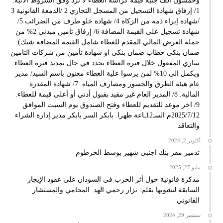
وخمسون الف جنية قيمة كراسة العطاء لا ترد وفق الشروط الاتية:
1/ إرفاق شهادة التسجيل من المسجل التجاري 2 /الدمغة القانونية 3
/شهادة إبراء ذمة من الزكاة 4/ شهادة خلو طرف من الضرائب 5/
شهادة تسجيل على القيمة المضافة 6/ إرفاق تامين مبدئي 2% من
جملة العرض المالي المقدم للعطاء شامل القيمة المضافة شيك)
ضمان بنكي خطاب ضمان بنكي او شهادة تأمين من شركات التامين
ساري المفعول خلال فترة العطاء يجدد في حال تمديد فترة العطاء
ويكمل الى 10% لمن يرسوا علية العطاء معنون باسم السيد/ مدير
عام هيئة الطرق والجسور ومصارف المياه. 7/ شهادة المقدرة
المالية. 8/ المدير العام غير مقيد بقبول أدني أو أعلى قيمة للعطاء.
9/ اخر موعد للتقديم للعطاء وفتح الصندوق يوم السبت الموافق
2025/7/12م السـ12ـاعة ظهرا. بابكر السر بابكر مدير إدارة الشراء
والتعاقد
أكتوبر 2, 2024
تدمير مقر بنك اجنبي شهير بوسط الخرطوم
مايو 27, 2025
مذكرة قانونية حول أثر الحرب في السودان على عقود الإيجار
السابقة لنشوبها بقلم: نزار رحمي الهد المحامي والمستشار
القانوني
سبتمبر 29, 2024