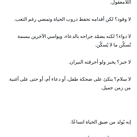
اللامعقول.
لا وقود؟ لكن أقدامه تحفظ دروب الحياة وتمضي رغم التعب.
لا دواء؟ لكنه يضمّد جراحه بالدعاء، ويواسي الآخرين ببسمة
تُسكّن ما لا يُسكّن.
لا خبز؟ يخبز ولو أحرقته النيران.
لا سلام؟ يتكئ على ضحكة طفل، أو دعاء أم، أو حتى على أغنية
من زمن جميل.
إنه يُولد من ضيق الحياة اتساعًا.