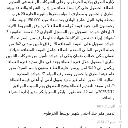
لإنارة الطرق بولاية الخرطوم، وعلى الشركات الراغبة في التقديم
للعطاء الحصول على كراسة العطاء من إدارة الشراء والتعاقد بهيئة
الطرق والجسور و مصارف المياه بمقرها بالثورة الحارة 20 غرب
محطة وقود النيل شارع الوادي بعد سداد مبلغ 150.000 جنية، مائة
وخمسون الف جنية قيمة كراسة العطاء لا ترد وفق الشروط الاتية:
1/ إرفاق شهادة التسجيل من المسجل التجاري 2 /الدمغة القانونية 3
/شهادة إبراء ذمة من الزكاة 4/ شهادة خلو طرف من الضرائب 5/
شهادة تسجيل على القيمة المضافة 6/ إرفاق تامين مبدئي 2% من
جملة العرض المالي المقدم للعطاء شامل القيمة المضافة شيك)
ضمان بنكي خطاب ضمان بنكي او شهادة تأمين من شركات التامين
ساري المفعول خلال فترة العطاء يجدد في حال تمديد فترة العطاء
ويكمل الى 10% لمن يرسوا علية العطاء معنون باسم السيد/ مدير
عام هيئة الطرق والجسور ومصارف المياه. 7/ شهادة المقدرة
المالية. 8/ المدير العام غير مقيد بقبول أدني أو أعلى قيمة للعطاء.
9/ اخر موعد للتقديم للعطاء وفتح الصندوق يوم السبت الموافق
2025/7/12م السـ12ـاعة ظهرا. بابكر السر بابكر مدير إدارة الشراء
والتعاقد
أكتوبر 2, 2024
تدمير مقر بنك اجنبي شهير بوسط الخرطوم
مايو 27, 2025