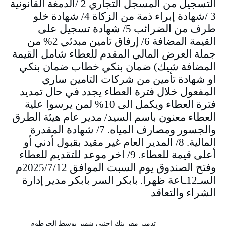
التسجيل من المسجل التجاري 2 /الدمغة القانونية
3 /شهادة إبراء ذمة من الزكاة 4/ شهادة خلو
طرف من الضرائب 5/ شهادة تسجيل على
القيمة المضافة 6/ إرفاق تامين مبدئي 2% من
جملة العرض المالي المقدم للعطاء شامل القيمة
المضافة شيك) ضمان بنكي خطاب ضمان بنكي
او شهادة تأمين من شركات التامين ساري
المفعول خلال فترة العطاء يجدد في حال تمديد
فترة العطاء ويكمل الى 10% لمن يرسوا علية
العطاء معنون باسم السيد/ مدير عام هيئة الطرق
والجسور ومصارف المياه. 7/ شهادة المقدرة
المالية. 8/ المدير العام غير مقيد بقبول أدني أو
أعلى قيمة للعطاء. 9/ اخر موعد للتقديم للعطاء
وفتح الصندوق يوم السبت الموافق 2025/7/12م
السـ12ـاعة ظهرا. بابكر السر بابكر مدير إدارة
الشراء والتعاقد
تدمير مقر بنك اجنبي شهير بوسط الخرطوم