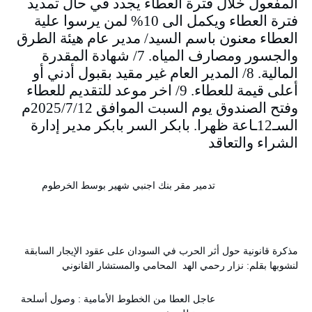
المفعول خلال فترة العطاء يجدد في حال تمديد
فترة العطاء ويكمل الى 10% لمن يرسوا علية
العطاء معنون باسم السيد/ مدير عام هيئة الطرق
والجسور ومصارف المياه. 7/ شهادة المقدرة
المالية. 8/ المدير العام غير مقيد بقبول أدني أو
أعلى قيمة للعطاء. 9/ اخر موعد للتقديم للعطاء
وفتح الصندوق يوم السبت الموافق 2025/7/12م
السـ12ـاعة ظهرا. بابكر السر بابكر مدير إدارة
الشراء والتعاقد
تدمير مقر بنك اجنبي شهير بوسط الخرطوم
مذكرة قانونية حول أثر الحرب في السودان على عقود الإيجار السابقة
لنشوبها بقلم: نزار رحمي الهد المحامي والمستشار القانوني
عاجل العطا من الخطوط الأمامية : وصول أسلحة