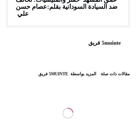
ضد السيادة السودانية بقلم:عصام حسن
علي
5muinte فريق
‫مقالات ذات صلة‬
‫‫المزيد بواسطة‬ ‬ 5MUINTE فريق