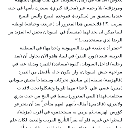
ومرتزقته) بلا رحمه عبر (محرقة كبري)، سيدرك بأسها في حينه
عندما يستفيق من (سكرته)، فموعده الصبح وأليس الصبح
بقريب..؟!! فلايحسبن هذا المغرور أن (عربدته وخيانته) لوطنه
ليبيا يمكن ان يجد لهما (متسعاً) في السودان يحقق له المزيد من
الرضا لدي مستخدميه..!!*
*حفتر أداة طيعة في يد الصهيونية و(خدامها) في المنطقة
العربية، فبعد (دوره القذر) في ليبيا، هاهو الآن يحاول أن (يمد
رجليه) لداخل السودان، كقوة (مساندة) للتمرد وبديلة عنه في
مواجهة جيش السودان، ولن يكون حاله بأفضل من التمرد
(فالهزيمة) تسبقه إلي مناطق تحركاته وسيتفاجأ بجيش سوداني
(متين) عصي علي الأعداء مهما تلونوا وتشكلوا تحت لافتات
مختلفة..فهذا (الليبي المغرور) سقط في الفخ من حيث يدري
ولايدري، (فالدمي) أمثاله يأتيهم الفهم متأخراً بعد أن يتجرعوا
كؤوس الهزيمة..ثم يرمي به مستخدموه في أقرب (مزبلة)،
ليبحثوا عن غيره، فلو أنه يقرأ التأريخ القريب والبعيد، لكان علم
خطورة تورطه في عداء ضد السودان الذي يمتلك جيشاً لم