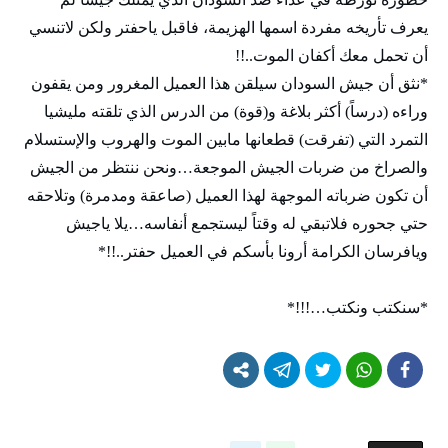
يعرف تأريخه مفردة اسمها الهزيمة، فاقبل ياحفتر ولكن لاتنسي
أن تحمل معك أكفان الموت..!!
*نثق أن جيش السودان سيلقن هذا العميل المغرور ومن يقفون
وراءه (درساً) أكثر بلاغة و(قوة) من الدرس الذي تلقته مليشيا
التمرد التي (تفرقت) قطعانها مابين الموت والهروب والإستسلام
والصراخ من ضربات الجيش الموجعة…ونحن ننتظر من الجيش
أن تكون ضرباته الموجهة لهذا العميل (صاعقة ومدمرة) وتلاحقه
حتي جحوره فلاتبقي له وقتاً ليستجمع أنفاسه…يلا ياجيش
ويافرسان الكرامة أرونا بأسكم في العميل حفتر..!!*
*سنكتب ونكتب…!!!*