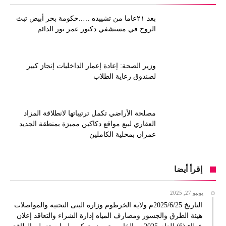
بعد ٢١عاما من تشييده …..حكومة بحر أبيض تبث
الروح في مستشفي دكتور عمر نور الدائم
وزير الصحة: إعادة إعمار الداخليات إنجاز كبير
لصندوق رعاية الطلاب
مصلحة الأراضي تكمل ترتيباتها لانطلاقة المزاد
العقاري لبيع مواقع دكاكين مميزة بمنطقة الجديد
عمران بمحلية الكاملين
إقرأ أيضا
يونيو 27, 2025
التاريخ 2025/6/25م ولاية الخرطوم وزارة البنى التحتية والمواصلات
هيئة الطرق والجسور ومصارف المياه إدارة الشراء والتعاقد إعلان