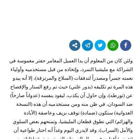
ولئن كان من المعلوم أن يدا العميل المغامر حفتر مغموسة في
الشراكة مع مليشيا التمرد، وإتخاذه من قبل مستخدميه وأولياء
نعمته جسراً ومصدراً لتدفقات (السلاح والمرتزقة)، إلا أنه يبدو
هذه المرة تم تكليفه (بدور علني) حيث تم رفع الستار والإفصاح
عن (تورطه)، وإن حاول أن يكذب، ليقود بنفسه (عدواناً صارخاً)
ضد السودان، في ظن منه ومن مستخدميه أن هذه (النسخة
العدوانية) ستكون (ضمادة) توقف نزيف وعاصفة (الأبادة
والهزائم) التي تطوق قطعان المليشيا، وتمنحهم بعض السلوي
والأمل (السراب)، وقد لايدري اليوم وغداً أنه اختار طواعية أن
(تغوص) أقدامه في رمال السودان التي تمت تهيئتها (لتلتهمه