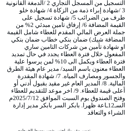
التسجيل من المسجل التجاري 2 /الدمغة القانونية
3 /شهادة إبراء ذمة من الزكاة 4/ شهادة خلو
طرف من الضرائب 5/ شهادة تسجيل على
القيمة المضافة 6/ إرفاق تامين مبدئي 2% من
جملة العرض المالي المقدم للعطاء شامل القيمة
المضافة شيك) ضمان بنكي خطاب ضمان بنكي
او شهادة تأمين من شركات التامين ساري
المفعول خلال فترة العطاء يجدد في حال تمديد
فترة العطاء ويكمل الى 10% لمن يرسوا علية
العطاء معنون باسم السيد/ مدير عام هيئة الطرق
والجسور ومصارف المياه. 7/ شهادة المقدرة
المالية. 8/ المدير العام غير مقيد بقبول أدني أو
أعلى قيمة للعطاء. 9/ اخر موعد للتقديم للعطاء
وفتح الصندوق يوم السبت الموافق 2025/7/12م
السـ12ـاعة ظهرا. بابكر السر بابكر مدير إدارة
الشراء والتعاقد
تدمير مقر بنك اجنبي شهير بوسط الخرطوم