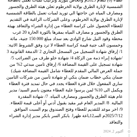
عطاء (6) للعام 2025م والخاص بتوريد وتركيب لمبات تعمل بالطاقة
الشمسية لإنارة الطرق بولاية الخرطوم تعلن هيئة الطرق والجسور
ومصارف المياه عن حاجتها الي توريد لمبات تعمل بالطاقة الشمسية
لإنارة الطرق بولاية الخرطوم، وعلى الشركات الراغبة في التقديم
للعطاء الحصول على كراسة العطاء من إدارة الشراء والتعاقد بهيئة
الطرق والجسور و مصارف المياه بمقرها بالثورة الحارة 20 غرب
محطة وقود النيل شارع الوادي بعد سداد مبلغ 150.000 جنية، مائة
وخمسون الف جنية قيمة كراسة العطاء لا ترد وفق الشروط الاتية:
1/ إرفاق شهادة التسجيل من المسجل التجاري 2 /الدمغة القانونية 3
/شهادة إبراء ذمة من الزكاة 4/ شهادة خلو طرف من الضرائب 5/
شهادة تسجيل على القيمة المضافة 6/ إرفاق تامين مبدئي 2% من
جملة العرض المالي المقدم للعطاء شامل القيمة المضافة شيك)
ضمان بنكي خطاب ضمان بنكي او شهادة تأمين من شركات التامين
ساري المفعول خلال فترة العطاء يجدد في حال تمديد فترة العطاء
ويكمل الى 10% لمن يرسوا علية العطاء معنون باسم السيد/ مدير
عام هيئة الطرق والجسور ومصارف المياه. 7/ شهادة المقدرة
المالية. 8/ المدير العام غير مقيد بقبول أدني أو أعلى قيمة للعطاء.
9/ اخر موعد للتقديم للعطاء وفتح الصندوق يوم السبت الموافق
2025/7/12م السـ12ـاعة ظهرا. بابكر السر بابكر مدير إدارة الشراء
والتعاقد
أكتوبر 2, 2024