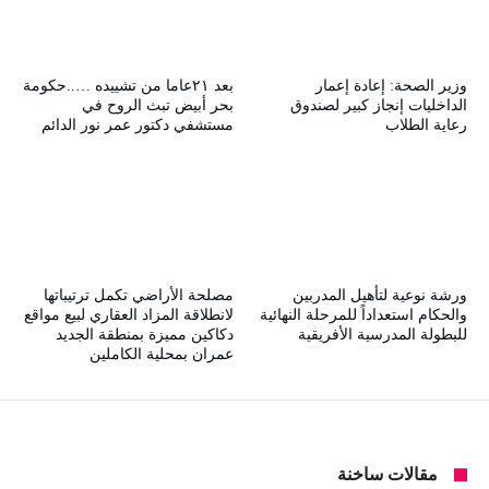
وزير الصحة: إعادة إعمار
بعد ٢١عاما من تشييده …..حكومة
الداخليات إنجاز كبير لصندوق
بحر أبيض تبث الروح في
رعاية الطلاب
مستشفي دكتور عمر نور الدائم
ورشة نوعية لتأهيل المدربين
مصلحة الأراضي تكمل ترتيباتها
والحكام استعداداً للمرحلة النهائية
لانطلاقة المزاد العقاري لبيع مواقع
للبطولة المدرسية الأفريقية
دكاكين مميزة بمنطقة الجديد
عمران بمحلية الكاملين
مقالات ساخنة