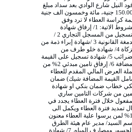
ود النيل شارع الوادي بعد سداد مبلغ
150.000 جنية، مائة وخمسون الف جنية
مة كراسة العطاء لا ترد وفق
الشروط الاتية: 1/ إرفاق شهادة
التسجيل من المسجل التجاري 2 /
الدمغة القانونية 3 /شهادة إبراء ذمة من
الزكاة 4/ شهادة خلو طرف من
الضرائب 5/ شهادة تسجيل على القيمة
المضافة 6/ إرفاق تامين مبدئي 2% من
لة العرض المالي المقدم للعطاء
مل القيمة المضافة شيك) ضمان
كي خطاب ضمان بنكي او شهادة
مين من شركات التامين ساري
مفعول خلال فترة العطاء يجدد في
ل تمديد فترة العطاء ويكمل الى
10% لمن يرسوا علية العطاء معنون
سم السيد/ مدير عام هيئة الطرق
والجسور ومصارف المياه. 7/ شهادة