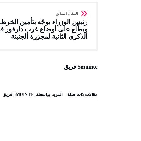
رئيس الوزراء يوجّه بتأمين الخرط
ويطّلع على أوضاع غرب دارفور ف
الذكرى الثانية لمجزرة الجنينة
5muinte فريق
‫مقالات ذات صلة‬
‫‫المزيد بواسطة‬ ‬ 5MUINTE فريق