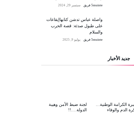
5muinte فريق
سبتمبر 29, 2024
واصلة عباس تدشن كتابهاإيقاعات
على طبول صدئة: قصة الحرب
والسلام
5muinte فريق
يوليو 9, 2025
جديد الأخبار
رة الكرامة الوطنية…
لجنة ضبط الأمن وهيبة
رة الدم والوفاء
الدولة….!!