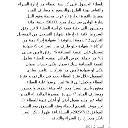
للعطاء الحصول على كراسة العطاء من إدارة الشراء
والتعاقد بهيئة الطرق والجسور و مصارف المياه
بمقرها بالثورة الحارة 20 غرب محطة وقود النيل
شارع الوادي بعد سداد مبلغ 150.000 جنية، مائة
وخمسون الف جنية قيمة كراسة العطاء لا ترد وفق
الشروط الاتية: 1/ إرفاق شهادة التسجيل من المسجل
التجاري 2 /الدمغة القانونية 3 /شهادة إبراء ذمة من
الزكاة 4/ شهادة خلو طرف من الضرائب 5/ شهادة
تسجيل على القيمة المضافة 6/ إرفاق تامين مبدئي
2% من جملة العرض المالي المقدم للعطاء شامل
القيمة المضافة شيك) ضمان بنكي خطاب ضمان
بنكي او شهادة تأمين من شركات التامين ساري
المفعول خلال فترة العطاء يجدد في حال تمديد فترة
العطاء ويكمل الى 10% لمن يرسوا علية العطاء
معنون باسم السيد/ مدير عام هيئة الطرق والجسور
ومصارف المياه. 7/ شهادة المقدرة المالية. 8/ المدير
العام غير مقيد بقبول أدني أو أعلى قيمة للعطاء. 9/
اخر موعد للتقديم للعطاء وفتح الصندوق يوم السبت
الموافق 2025/7/12م السـ12ـاعة ظهرا. بابكر السر
بابكر مدير إدارة الشراء والتعاقد
أكتوبر 2, 2024