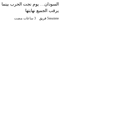
السودان… يوم نجت الحرب بينما
يرقب الجميع نهايتها
5muinte فريق