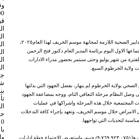
وق
قي
شرعت وزارة الصحة ولاية الخرطوم في اتخاذ التدابير الصحية اللازمة لمجابهة موسم الخريف لهذا العام٢٠٢٥،
ها الاول اليوم برئاسة المدير العام دكتور فتح الرحمن
د الأمين (خطة طوارئ الخريف) للعام٢٠٢٥ للفترة من شهر يوليو وحتى سبتمر بحضور مدراء الادارات
 ولاية الخرطوم السبع.
جم
شا
لصحي بولاية الخرطوم لم ينهار، بفضل الجهود التي بذلتها
بن
تى وصل النظام مرحلة التعافي التام، ووجه بمضاعفة الجهود
تأ
 المجتمعية خلال هذه المرحلة واشراكها في عمليات
ال
ل الامراض خلال موسم الخريف، وتعهد بإجراء كافة التدخلات
حا
مناسبة لتحديات التي تواجهها.
با
وناقش الاجتماع خطة طوارئ الخريف بميزانية قدرها (٩.٧٦٩.٩٢٣.٠٧٥) جنيه، واستعرض الاجتماع خطة ادارات