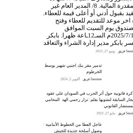
المقدرة المالية. 8/ المدير العام غير
يد بقبول أدني أو أعلى قيمة للعطاء.
/ اخر موعد للتقديم للعطاء وفتح
صندوق يوم السبت الموافق
2025/7/12م السـ12ـاعة ظهرا. بابكر
سر بابكر مدير إدارة الشراء والتعاقد
5m فريق
يونيو 27, 2025
تدمير مقر بنك اجنبي شهير بوسط
الخرطوم
5muinte فريق
أكتوبر 2, 2024
رة قانونية حول أثر الحرب في السودان على عقود
يجار السابقة لنشوبها بقلم: نزار رحمي الهد المحامي
مستشار القانوني
5m فريق
مايو 27, 2025
عاجل العطا من الخطوط الأمامية :
وصول أسلحة جديدة للجيش