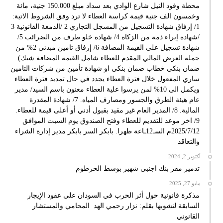
محطة وقود النيل شارع الوادي بعد سداد مبلغ 150.000 جنية، مائة
وخمسون الف جنية قيمة كراسة العطاء لا ترد وفق الشروط الاتية:
1/ إرفاق شهادة التسجيل من المسجل التجاري 2 /الدمغة القانونية 3
/شهادة إبراء ذمة من الزكاة 4/ شهادة خلو طرف من الضرائب 5/
شهادة تسجيل على القيمة المضافة 6/ إرفاق تامين مبدئي 2% من
جملة العرض المالي المقدم للعطاء شامل القيمة المضافة شيك)
ضمان بنكي خطاب ضمان بنكي او شهادة تأمين من شركات التامين
ساري المفعول خلال فترة العطاء يجدد في حال تمديد فترة العطاء
ويكمل الى 10% لمن يرسوا علية العطاء معنون باسم السيد/ مدير
عام هيئة الطرق والجسور ومصارف المياه. 7/ شهادة المقدرة
المالية. 8/ المدير العام غير مقيد بقبول أدني أو أعلى قيمة للعطاء.
9/ اخر موعد للتقديم للعطاء وفتح الصندوق يوم السبت الموافق
2025/7/12م السـ12ـاعة ظهرا. بابكر السر بابكر مدير إدارة الشراء
والتعاقد
أكتوبر 2, 2024
تدمير مقر بنك اجنبي شهير بوسط الخرطوم
مايو 27, 2025
مذكرة قانونية حول أثر الحرب في السودان على عقود الإيجار
السابقة لنشوبها بقلم: نزار رحمي الهد المحامي والمستشار
القانوني