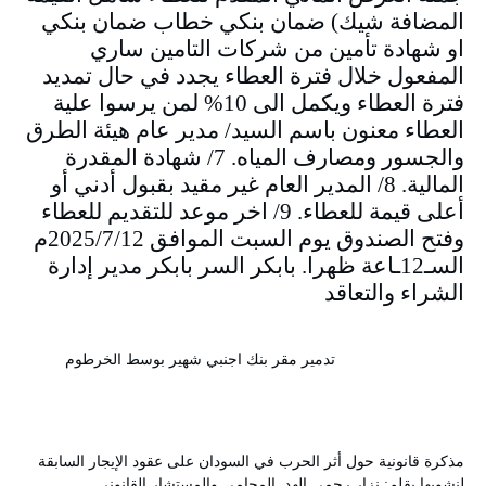
المضافة شيك) ضمان بنكي خطاب ضمان بنكي
او شهادة تأمين من شركات التامين ساري
المفعول خلال فترة العطاء يجدد في حال تمديد
فترة العطاء ويكمل الى 10% لمن يرسوا علية
العطاء معنون باسم السيد/ مدير عام هيئة الطرق
والجسور ومصارف المياه. 7/ شهادة المقدرة
المالية. 8/ المدير العام غير مقيد بقبول أدني أو
أعلى قيمة للعطاء. 9/ اخر موعد للتقديم للعطاء
وفتح الصندوق يوم السبت الموافق 2025/7/12م
السـ12ـاعة ظهرا. بابكر السر بابكر مدير إدارة
الشراء والتعاقد
تدمير مقر بنك اجنبي شهير بوسط الخرطوم
مذكرة قانونية حول أثر الحرب في السودان على عقود الإيجار السابقة
لنشوبها بقلم: نزار رحمي الهد المحامي والمستشار القانوني