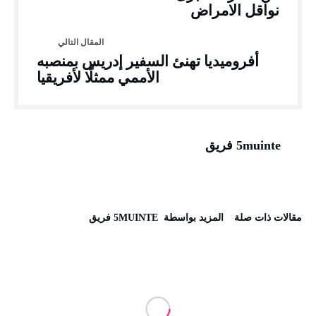
نواقل الامراض
أفروميديا تهنئ السفير إدريس بمنصبه
الأممي ممثلًا لأفريقيا
5muinte فريق
‫مقالات ذات صلة‬
‫‫المزيد بواسطة‬ ‬ 5MUINTE فريق