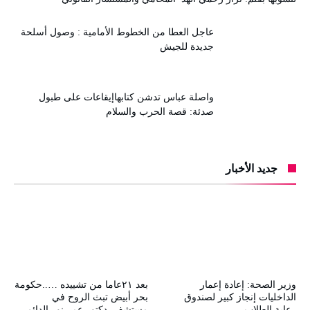
عاجل العطا من الخطوط الأمامية : وصول أسلحة
جديدة للجيش
واصلة عباس تدشن كتابهاإيقاعات على طبول
صدئة: قصة الحرب والسلام
جديد الأخبار
وزير الصحة: إعادة إعمار
بعد ٢١عاما من تشييده …..حكومة
الداخليات إنجاز كبير لصندوق
بحر أبيض تبث الروح في
رعاية الطلاب
مستشفي دكتور عمر نور الدائم