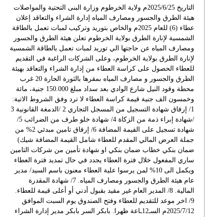
التاريخ 2025/6/25م ولاية الخرطوم وزارة البنى التحتية والمواصلات
هيئة الطرق والجسور ومصارف المياه إدارة الشراء والتعاقد إعلان
عطاء (6) للعام 2025م والخاص بتوريد وتركيب لمبات تعمل بالطاقة
الشمسية لإنارة الطرق بولاية الخرطوم تعلن هيئة الطرق والجسور
ومصارف المياه عن حاجتها الي توريد لمبات تعمل بالطاقة الشمسية
لإنارة الطرق بولاية الخرطوم، وعلى الشركات الراغبة في التقديم
للعطاء الحصول على كراسة العطاء من إدارة الشراء والتعاقد بهيئة
الطرق والجسور و مصارف المياه بمقرها بالثورة الحارة 20 غرب
محطة وقود النيل شارع الوادي بعد سداد مبلغ 150.000 جنية، مائة
وخمسون الف جنية قيمة كراسة العطاء لا ترد وفق الشروط الاتية:
1/ إرفاق شهادة التسجيل من المسجل التجاري 2 /الدمغة القانونية 3
/شهادة إبراء ذمة من الزكاة 4/ شهادة خلو طرف من الضرائب 5/
شهادة تسجيل على القيمة المضافة 6/ إرفاق تامين مبدئي 2% من
جملة العرض المالي المقدم للعطاء شامل القيمة المضافة شيك)
ضمان بنكي خطاب ضمان بنكي او شهادة تأمين من شركات التامين
ساري المفعول خلال فترة العطاء يجدد في حال تمديد فترة العطاء
ويكمل الى 10% لمن يرسوا علية العطاء معنون باسم السيد/ مدير
عام هيئة الطرق والجسور ومصارف المياه. 7/ شهادة المقدرة
المالية. 8/ المدير العام غير مقيد بقبول أدني أو أعلى قيمة للعطاء.
9/ اخر موعد للتقديم للعطاء وفتح الصندوق يوم السبت الموافق
2025/7/12م السـ12ـاعة ظهرا. بابكر السر بابكر مدير إدارة الشراء