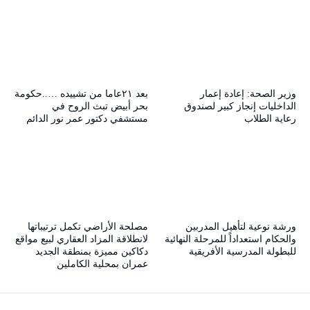
وزير الصحة: إعادة إعمار
بعد ٢١عاما من تشييده …..حكومة
الداخليات إنجاز كبير لصندوق
بحر أبيض تبث الروح في
رعاية الطلاب
مستشفي دكتور عمر نور الدائم
ورشة نوعية لتأهيل المدربين
مصلحة الأراضي تكمل ترتيباتها
والحكام استعداداً للمرحلة النهائية
لانطلاقة المزاد العقاري لبيع مواقع
للبطولة المدرسية الأفريقية
دكاكين مميزة بمنطقة الجديد
عمران بمحلية الكاملين