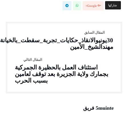
‫‫ شاركها‬
Google+
30يونيوالانقاذ_حكايات_تجربة_سقطت_بالخيانة
مهندالشيخ_الأمين
استئناف العمل بالحظيرة الجمركية
بجمارك ولاية الجزيرة بعد توقف لعامين
بسبب الحرب
5muinte فريق