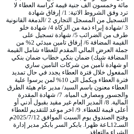
مائة وخمسون الف جنية قيمة كراسة العطاء لا
ترد وفق الشروط الاتية: 1/ إرفاق شهادة
التسجيل من المسجل التجاري 2 /الدمغة القانونية
3 /شهادة إبراء ذمة من الزكاة 4/ شهادة خلو
طرف من الضرائب 5/ شهادة تسجيل على
القيمة المضافة 6/ إرفاق تامين مبدئي 2% من
جملة العرض المالي المقدم للعطاء شامل القيمة
المضافة شيك) ضمان بنكي خطاب ضمان بنكي
او شهادة تأمين من شركات التامين ساري
المفعول خلال فترة العطاء يجدد في حال تمديد
فترة العطاء ويكمل الى 10% لمن يرسوا علية
العطاء معنون باسم السيد/ مدير عام هيئة الطرق
والجسور ومصارف المياه. 7/ شهادة المقدرة
المالية. 8/ المدير العام غير مقيد بقبول أدني أو
أعلى قيمة للعطاء. 9/ اخر موعد للتقديم للعطاء
وفتح الصندوق يوم السبت الموافق 2025/7/12م
السـ12ـاعة ظهرا. بابكر السر بابكر مدير إدارة
الشراء والتعاقد