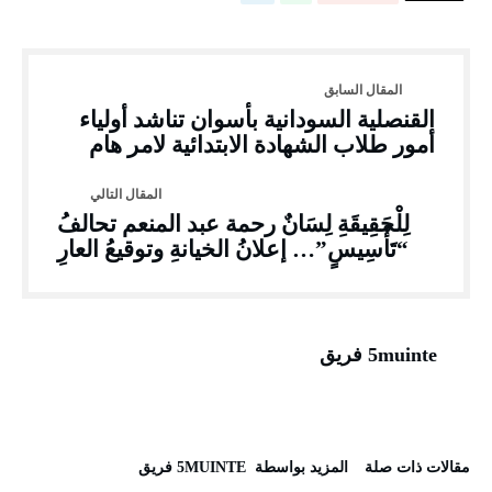
القنصلية السودانية بأسوان تناشد أولياء
أمور طلاب الشهادة الابتدائية لامر هام
لِلْحَقِيقَةِ لِسَانٌ رحمة عبد المنعم تحالفُ
“تَأْسِيسٍ”… إعلانُ الخيانةِ وتوقيعُ العارِ
5muinte فريق
‫مقالات ذات صلة‬
‫‫المزيد بواسطة‬ ‬ 5MUINTE فريق