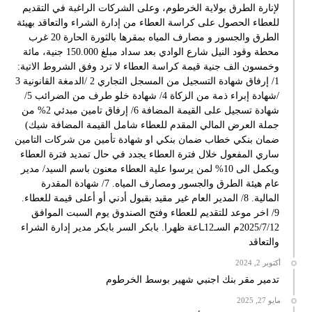
لإنارة الطرق بولاية الخرطوم، وعلى الشركات الراغبة في التقديم
للعطاء الحصول على كراسة العطاء من إدارة الشراء والتعاقد بهيئة
الطرق والجسور و مصارف المياه بمقرها بالثورة الحارة 20 غرب
محطة وقود النيل شارع الوادي بعد سداد مبلغ 150.000 جنية، مائة
وخمسون الف جنية قيمة كراسة العطاء لا ترد وفق الشروط الاتية:
1/ إرفاق شهادة التسجيل من المسجل التجاري 2 /الدمغة القانونية 3
/شهادة إبراء ذمة من الزكاة 4/ شهادة خلو طرف من الضرائب 5/
شهادة تسجيل على القيمة المضافة 6/ إرفاق تامين مبدئي 2% من
جملة العرض المالي المقدم للعطاء شامل القيمة المضافة شيك)
ضمان بنكي خطاب ضمان بنكي او شهادة تأمين من شركات التامين
ساري المفعول خلال فترة العطاء يجدد في حال تمديد فترة العطاء
ويكمل الى 10% لمن يرسوا علية العطاء معنون باسم السيد/ مدير
عام هيئة الطرق والجسور ومصارف المياه. 7/ شهادة المقدرة
المالية. 8/ المدير العام غير مقيد بقبول أدني أو أعلى قيمة للعطاء.
9/ اخر موعد للتقديم للعطاء وفتح الصندوق يوم السبت الموافق
2025/7/12م السـ12ـاعة ظهرا. بابكر السر بابكر مدير إدارة الشراء
والتعاقد
أكتوبر 2, 2024
تدمير مقر بنك اجنبي شهير بوسط الخرطوم
مايو 27, 2025