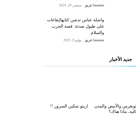
5muinte فريق
سبتمبر 29, 2024
واصلة عباس تدشن كتابهاإيقاعات
على طبول صدئة: قصة الحرب
والسلام
5muinte فريق
يوليو 9, 2025
جديد الأخبار
ونغرس والأبيض والمدن
اريتو تمكين السرور !!
الية، ماذا هناك؟