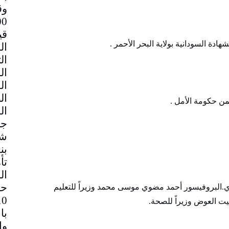
وق
قي
ادة السودانية بولاية البحر الأحمر .
ضمن حكومة الأمل .
جم
شا
بن
تأ
ال
حا
.البروفيسور أحمد مضوي موسى محمد وزيراً للتعليم
يت العوض وزيراً للصحة.
با