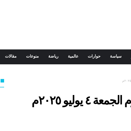
سياسة
حوارات
عالمية
رياضة
منوعات
مقالات
٤ يوليو ٢٠٢٥م