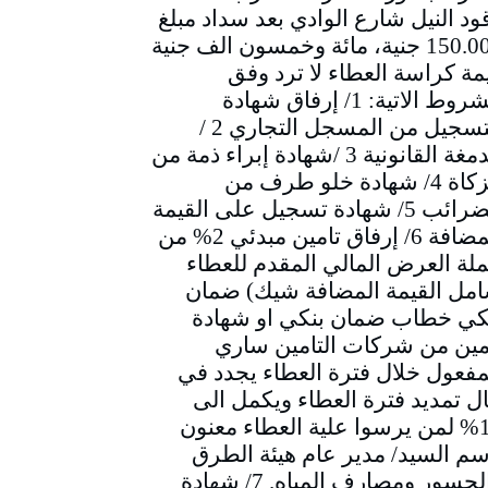
ود النيل شارع الوادي بعد سداد مبلغ
150.000 جنية، مائة وخمسون الف جنية
مة كراسة العطاء لا ترد وفق
الشروط الاتية: 1/ إرفاق شهادة
التسجيل من المسجل التجاري 2 /
الدمغة القانونية 3 /شهادة إبراء ذمة من
الزكاة 4/ شهادة خلو طرف من
الضرائب 5/ شهادة تسجيل على القيمة
المضافة 6/ إرفاق تامين مبدئي 2% من
لة العرض المالي المقدم للعطاء
مل القيمة المضافة شيك) ضمان
كي خطاب ضمان بنكي او شهادة
مين من شركات التامين ساري
مفعول خلال فترة العطاء يجدد في
ل تمديد فترة العطاء ويكمل الى
10% لمن يرسوا علية العطاء معنون
سم السيد/ مدير عام هيئة الطرق
والجسور ومصارف المياه. 7/ شهادة