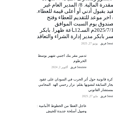
المقدرة المالية. 8/ المدير العام غير
يد بقبول أدني أو أعلى قيمة للعطاء.
/ اخر موعد للتقديم للعطاء وفتح
صندوق يوم السبت الموافق
2025/7/12م السـ12ـاعة ظهرا. بابكر
سر بابكر مدير إدارة الشراء والتعاقد
5m فريق
يونيو 27, 2025
تدمير مقر بنك اجنبي شهير بوسط
الخرطوم
5muinte فريق
أكتوبر 2, 2024
رة قانونية حول أثر الحرب في السودان على عقود
يجار السابقة لنشوبها بقلم: نزار رحمي الهد المحامي
مستشار القانوني
5m فريق
مايو 27, 2025
عاجل العطا من الخطوط الأمامية :
وصول أسلحة جديدة للجيش