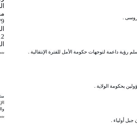
مق
روسى .
9
ال
ال
لم رؤية داعمة لتوجهات حكومة الأمل للفترة الإنتقالية .
uinte
لين بحكومة الولاية .
مذك
الإ
وال
uinte
جبل أولياء .