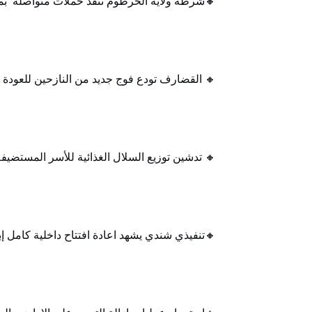
🔸شرطة ولاية الخرطوم تنفذ حملات متواصلة بم
🔸 القضارف تودع فوج جديد من النازحين للعودة ا
🔸 تدشين توزيع السلال الغذائية للأسر المستضيفة 
🔸تنفيذي شندي يشهد اعادة افتتاح داخلية كامل إب