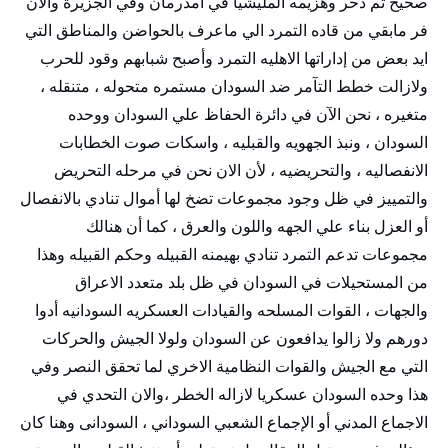
صحيح تم دحر وهزيمه المليشيا في امدرمان وفي الجزيرة والان
فر مابقي من قاده التمرد الي ماعرف بالحواضن والمناطق التي
ايد بعض من إداراتها الاهليه التمرد وأصبح شبابهم وقود للحرب
ولازالت خطط التآمر ضد السودان مستمره متحوله ، متنقله ،
متغيره ، نحن الآن في دائرة الحفاظ علي السودان ووحده
السودان ، ونبذ الجهويه والقبليه ، واسكات صوت الخطابات
الانفصاليه ، والتحريضيه ، لأن الان نحن في مرحله التحريض
والتمييز في ظل وجود مجموعات تضخ لها أموال تنادي بالانفصال
أو العزل بناء علي الجهه واللون والعرق ، كما أن هنالك
مجموعات تدعم التمرد تنادي بهيمنه القبيله وحكم القبيله وهذا
من المستحيلات في السودان في ظل بلد متعدد الاعراق
والجهات ، القوات المسلحه والقيادات العسكريه السودانيه أدوا
دورهم ولا زالوا يدافعون عن السودان ولولا الجيش والحركات
التي مع الجيش والقوات النظامية الاخري لما تحقق النصر وفي
هذا وحده السودان عسكريا لازاله الخطر ،والان التحدي في
الاجماع المدني أو الإجماع الشعبي السوداني ، السودانى وهنا كان