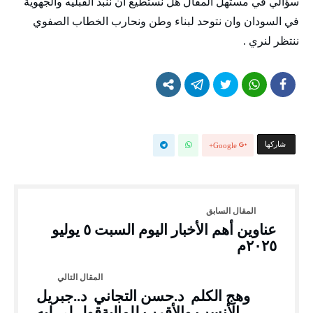
سؤالي في مستهل المقال هل نستطيع أن ننبذ القبليه والجهوية
في السودان وان نتوحد لبناء وطن ونحارب الخطاب الصفوي
ننتظر لنري .
‫‫ شاركها‬
Google+
عناوين أهم الأخبار اليوم السبت ٥ يوليو
٢٠٢٥م
وهج الكلم د.حسن التجاني د..جبريل
الأنسب والأقرب للماليةقول لي ليه