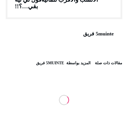
بقي…؟!!
5muinte فريق
‫مقالات ذات صلة‬
‫‫المزيد بواسطة‬ ‬ 5MUINTE فريق