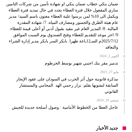
ضمان بنكي خطاب ضمان بنكي او شهادة تأمين من شركات التامين
ساري المفعول خلال فترة العطاء يجدد في حال تمديد فترة العطاء
ويكمل الى 10% لمن يرسوا علية العطاء معنون باسم السيد/ مدير
عام هيئة الطرق والجسور ومصارف المياه. 7/ شهادة المقدرة
المالية. 8/ المدير العام غير مقيد بقبول أدني أو أعلى قيمة للعطاء.
9/ اخر موعد للتقديم للعطاء وفتح الصندوق يوم السبت الموافق
2025/7/12م السـ12ـاعة ظهرا. بابكر السر بابكر مدير إدارة الشراء
والتعاقد
أكتوبر 2, 2024
تدمير مقر بنك اجنبي شهير بوسط الخرطوم
مايو 27, 2025
مذكرة قانونية حول أثر الحرب في السودان على عقود الإيجار
السابقة لنشوبها بقلم: نزار رحمي الهد المحامي والمستشار
القانوني
سبتمبر 29, 2024
عاجل العطا من الخطوط الأمامية : وصول أسلحة جديدة للجيش
جديد الأخبار