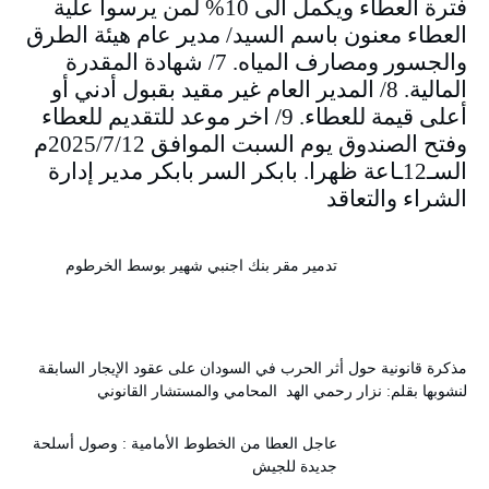
فترة العطاء ويكمل الى 10% لمن يرسوا علية
العطاء معنون باسم السيد/ مدير عام هيئة الطرق
والجسور ومصارف المياه. 7/ شهادة المقدرة
المالية. 8/ المدير العام غير مقيد بقبول أدني أو
أعلى قيمة للعطاء. 9/ اخر موعد للتقديم للعطاء
وفتح الصندوق يوم السبت الموافق 2025/7/12م
السـ12ـاعة ظهرا. بابكر السر بابكر مدير إدارة
الشراء والتعاقد
تدمير مقر بنك اجنبي شهير بوسط الخرطوم
مذكرة قانونية حول أثر الحرب في السودان على عقود الإيجار السابقة
لنشوبها بقلم: نزار رحمي الهد المحامي والمستشار القانوني
عاجل العطا من الخطوط الأمامية : وصول أسلحة
جديدة للجيش