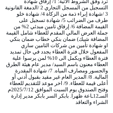
ترد وفق الشروط الاتية: 1/ إرفاق شهادة
التسجيل من المسجل التجاري 2 /الدمغة القانونية
3 /شهادة إبراء ذمة من الزكاة 4/ شهادة خلو
طرف من الضرائب 5/ شهادة تسجيل على
القيمة المضافة 6/ إرفاق تامين مبدئي 2% من
جملة العرض المالي المقدم للعطاء شامل القيمة
المضافة شيك) ضمان بنكي خطاب ضمان بنكي
او شهادة تأمين من شركات التامين ساري
المفعول خلال فترة العطاء يجدد في حال تمديد
فترة العطاء ويكمل الى 10% لمن يرسوا علية
العطاء معنون باسم السيد/ مدير عام هيئة الطرق
والجسور ومصارف المياه. 7/ شهادة المقدرة
المالية. 8/ المدير العام غير مقيد بقبول أدني أو
أعلى قيمة للعطاء. 9/ اخر موعد للتقديم للعطاء
وفتح الصندوق يوم السبت الموافق 2025/7/12م
السـ12ـاعة ظهرا. بابكر السر بابكر مدير إدارة
الشراء والتعاقد