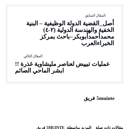
أصل_القضية الدولة الوظيفية – البنية
الخفية والهندسة الدولية (٢-٤)
محمدأحمدأبوبكر–باحث بمركز
الخبراءالعرب
عمليات تبييض لعناصر مليشاوية غذرة !!
ابشر الماحي الصائم
5muinte فريق
‫مقالات ذات صلة‬
‫‫المزيد بواسطة‬ ‬ 5MUINTE فريق