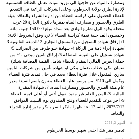
ومصارف المياه عن حاجتها الي توريد لمبات تعمل بالطاقة الشمسية
لإنارة الطرق بولاية الخرطوم، وعلى الشركات الراغبة في التقديم
للعطاء الحصول على كراسة العطاء من إدارة الشراء والتعاقد بهيئة
الطرق والجسور و مصارف المياه بمقرها بالثورة الحارة 20 غرب
محطة وقود النيل شارع الوادي بعد سداد مبلغ 150.000 جنية، مائة
وخمسون الف جنية قيمة كراسة العطاء لا ترد وفق الشروط الاتية:
1/ إرفاق شهادة التسجيل من المسجل التجاري 2 /الدمغة القانونية 3
/شهادة إبراء ذمة من الزكاة 4/ شهادة خلو طرف من الضرائب 5/
شهادة تسجيل على القيمة المضافة 6/ إرفاق تامين مبدئي 2% من
جملة العرض المالي المقدم للعطاء شامل القيمة المضافة شيك)
ضمان بنكي خطاب ضمان بنكي او شهادة تأمين من شركات التامين
ساري المفعول خلال فترة العطاء يجدد في حال تمديد فترة العطاء
ويكمل الى 10% لمن يرسوا علية العطاء معنون باسم السيد/ مدير
عام هيئة الطرق والجسور ومصارف المياه. 7/ شهادة المقدرة
المالية. 8/ المدير العام غير مقيد بقبول أدني أو أعلى قيمة للعطاء.
9/ اخر موعد للتقديم للعطاء وفتح الصندوق يوم السبت الموافق
2025/7/12م السـ12ـاعة ظهرا. بابكر السر بابكر مدير إدارة الشراء
والتعاقد
أكتوبر 2, 2024
تدمير مقر بنك اجنبي شهير بوسط الخرطوم