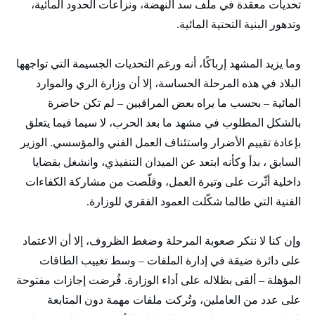
تحديات معقدة في ملف سد النهضة، ونزاعات الحدود المائية،
وتدهور البنية التحتية المائية.
وما يزيد المشهد إرباكًا، أنه ورغم التحديات الجسيمة التي تواجهها
البلاد في هذه المرحلة الحساسة، إلا أن وزارة الري والموارد
المائية – بحسب ما يراه بعض المراقبين – لم تكن حاضرة
بالشكل المطلوب في مشهد ما بعد الحرب، لا سيما فيما يتعلق
بإعادة تقييم الأضرار واستئناف العمل الفني والمؤسسي. الوزير
السابق ، بدأ وكأنه ابتعد عن الميدان التنفيذي، وانشغل بقضايا
داخلية أثّرت على وتيرة العمل، وقلّصت من مشاركة الكفاءات
الفنية التي طالما شكّلت العمود الفقري للوزارة.
وإن كنا لا ننكر صعوبة المرحلة وضغط الظروف، إلا أن الاعتماد
على دائرة ضيقة في إدارة الملفات – وسط تغييب الطاقات
المؤهلة – ألقى بظلاله على أداء الوزارة. فُرضت إجازات مفتوحة
على عدد من العاملين، وتُركت ملفات مهمة دون المتابعة