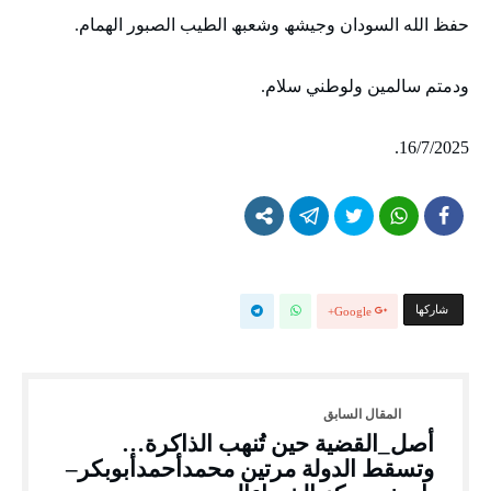
حفظ الله السودان وجيشھ وشعبھ الطيب الصبور الھمام.
ودمتم سالمين ولوطني سلام.
16/7/2025.
‫‫ شاركها‬
Google+
أصل_القضية حين تُنهب الذاكرة…
وتسقط الدولة مرتين محمدأحمدأبوبكر–