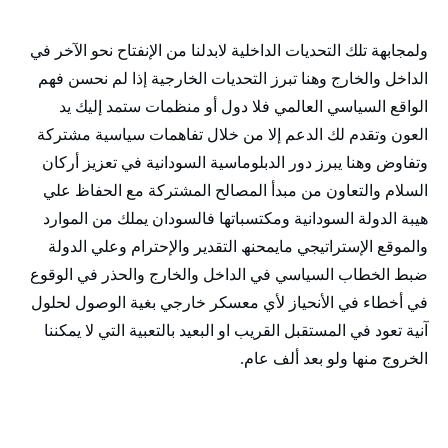
ولمجابھة تلك التحديات الداخلية لابدلنا من الإنفتاح نحو الآخر في
الداخل والخارج وھنا تبرز التحديات الخارجية إذا لم نحسن فھم
الواقع السياسي العالمي فلا دول أو منظمات ستمد إليك يد
العون وتقدم لك الدعم إلا من خلال تفاھمات سياسية مشتركة
وتفاوض وھنا يبرز دور الدبلوماسية السودانية في تعزيز أركان
السلام والتعاون من مبدأ المصالح المشتركة مع الحفاظ علي
ھيبة الدولة السودانية ومكتسباتھا فالسودان يملك من الموارد
والموقع الإستراتيجي مايمحنھ التقدير والإحترام وعلي الدولة
ضبط الخطاب السياسي في الداخل والخارج والحذر في الوقوع
في أخطاء في الأنحياز لأي معسكر خارجي بغية الوصول لحلول
آنية تعود في المستقبل القريب او البعيد بالتعبية التي لا يمكننا
الخروج منھا ولو بعد ألف عام.