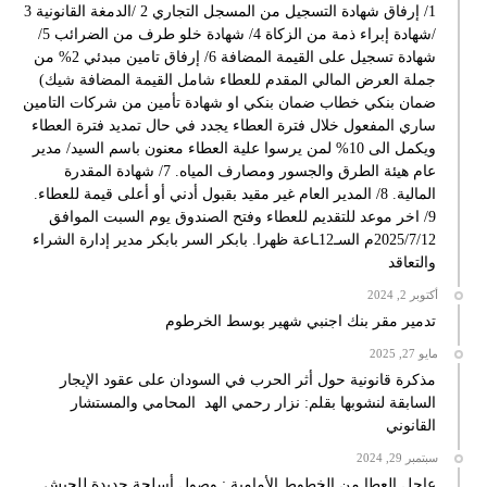
1/ إرفاق شهادة التسجيل من المسجل التجاري 2 /الدمغة القانونية 3
/شهادة إبراء ذمة من الزكاة 4/ شهادة خلو طرف من الضرائب 5/
شهادة تسجيل على القيمة المضافة 6/ إرفاق تامين مبدئي 2% من
جملة العرض المالي المقدم للعطاء شامل القيمة المضافة شيك)
ضمان بنكي خطاب ضمان بنكي او شهادة تأمين من شركات التامين
ساري المفعول خلال فترة العطاء يجدد في حال تمديد فترة العطاء
ويكمل الى 10% لمن يرسوا علية العطاء معنون باسم السيد/ مدير
عام هيئة الطرق والجسور ومصارف المياه. 7/ شهادة المقدرة
المالية. 8/ المدير العام غير مقيد بقبول أدني أو أعلى قيمة للعطاء.
9/ اخر موعد للتقديم للعطاء وفتح الصندوق يوم السبت الموافق
2025/7/12م السـ12ـاعة ظهرا. بابكر السر بابكر مدير إدارة الشراء
والتعاقد
أكتوبر 2, 2024
تدمير مقر بنك اجنبي شهير بوسط الخرطوم
مايو 27, 2025
مذكرة قانونية حول أثر الحرب في السودان على عقود الإيجار
السابقة لنشوبها بقلم: نزار رحمي الهد المحامي والمستشار
القانوني
سبتمبر 29, 2024
عاجل العطا من الخطوط الأمامية : وصول أسلحة جديدة للجيش