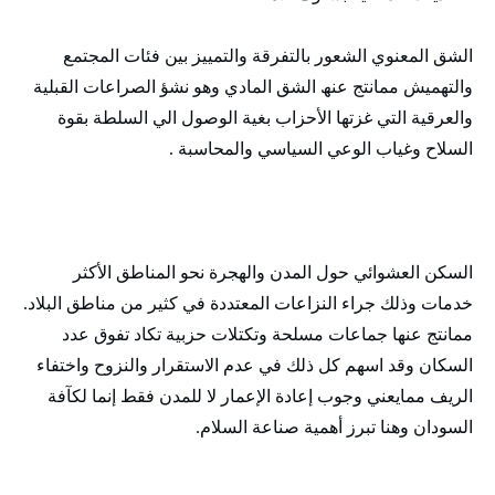
الشق المعنوي الشعور بالتفرقة والتمييز بين فئات المجتمع
والتھميش ممانتج عنھ الشق المادي وھو نشؤ الصراعات القبلية
والعرقية التي غزتھا الأحزاب بغية الوصول الي السلطة بقوة
السلاح وغياب الوعي السياسي والمحاسبة .
السكن العشوائي حول المدن والھجرة نحو المناطق الأكثر
خدمات وذلك جراء النزاعات المعتددة في كثير من مناطق البلاد.
ممانتج عنھا جماعات مسلحة وتكتلات حزبية تكاد تفوق عدد
السكان وقد اسھم كل ذلك في عدم الاستقرار والنزوح واختفاء
الريف ممايعني وجوب إعادة الإعمار لا للمدن فقط إنما لكآفة
السودان وھنا تبرز أھمية صناعة السلام.