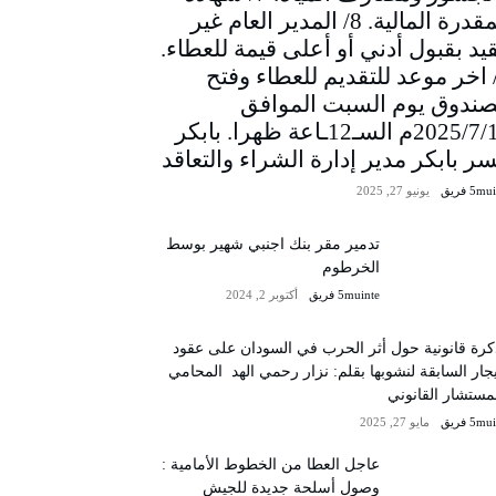
المقدرة المالية. 8/ المدير العام غير
يد بقبول أدني أو أعلى قيمة للعطاء.
/ اخر موعد للتقديم للعطاء وفتح
صندوق يوم السبت الموافق
2025/7/12م السـ12ـاعة ظهرا. بابكر
سر بابكر مدير إدارة الشراء والتعاقد
5m فريق
يونيو 27, 2025
تدمير مقر بنك اجنبي شهير بوسط
الخرطوم
5muinte فريق
أكتوبر 2, 2024
رة قانونية حول أثر الحرب في السودان على عقود
يجار السابقة لنشوبها بقلم: نزار رحمي الهد المحامي
مستشار القانوني
5m فريق
مايو 27, 2025
عاجل العطا من الخطوط الأمامية :
وصول أسلحة جديدة للجيش