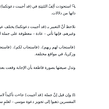
🔍 استحوذت ألِفُ التَثنِيَةِ في (قد أجيبت دعوتكما) 
ذاتها من دلالات.
نلاحظ أنَّ التعبير بـ (قد أجيبت دعوتكما) يختلف ع
وغيرهم، فإنها تأتي – عادة – معطوفة على جملة الد
{فاستجاب لهم ربهم}، {فاستجاب لكم}، {فاستجبنا 
وزكريا، في مواقع مختلفة.
وتدل صيغتها بصورة قاطعة بأن الإجابة وقعت بعد الد
⚖️ وإن قيل إنَّ جملة {قد أجيبت} جاءت تأكيداً لاستج
المفسرين ذهبوا إلى تجويز دعوة موسى – لعلمٍ سابق 