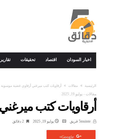
اخبار السودان
اقتصاد
تحقيقات
تقارير
‫الرئيسية‬
مقالات
أرقاويات كتب ميرغني أرقاوي غضبة موسوية
مقالات
-
يوليو 19, 2025
أرقاويات كتب ميرغني
5muinte فريق
يوليو 19, 2025
2 ‫دقائق‬
Google+