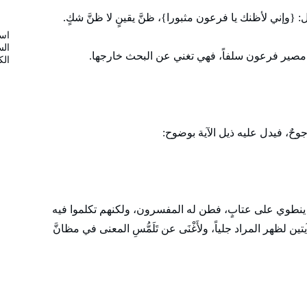
وإني لأظنك يا فرعون مثبورا}، ظنَّ يقينٍ لا ظنَّ شكٍ.
است
الس
علم مصير فرعون سلفاً، فهي تغني عن البحث خارجها.
الك
حٌ، فيدل عليه ذيل الآية بوضوح:
 ينطوي على عتابٍ، فطن له المفسرون، ولكنهم تكلموا فيه
ين لظهر المراد جلياً، ولأَغْنَى عن تَلَمُّسِ المعنى في مظانَّ