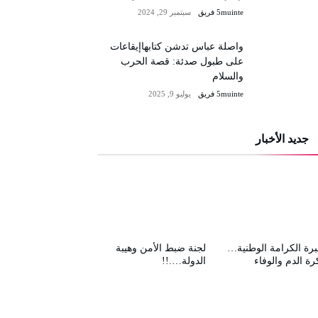
5muinte فريق
سبتمبر 29, 2024
واصلة عباس تدشن كتابهاإيقاعات
على طبول صدئة: قصة الحرب
والسلام
5muinte فريق
يوليو 9, 2025
جديد الأخبار
رة الكرامة الوطنية…
لجنة ضبط الأمن وهيبة
رة الدم والوفاء
الدولة….!!