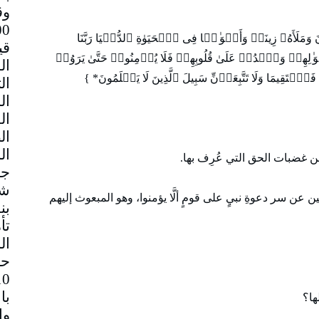
وق
مَلَأَهُۥ زِینَةࣰ وَأَمۡوَ ٰ⁠لࣰا فِی ٱلۡحَیَوٰةِ ٱلدُّنۡیَا رَبَّنَا
قي
⁠لِهِمۡ وَٱشۡدُدۡ عَلَىٰ قُلُوبِهِمۡ فَلَا یُؤۡمِنُوا۟ حَتَّىٰ یَرَوُا۟
ۡتَقِیمَا وَلَا تَتَّبِعَاۤنِّ سَبِیلَ ٱلَّذِینَ لَا یَعۡلَمُونَ* }
غضبات الحق التي عُرِف بها.
جم
شا
ن سر دعوةِ نبيٍ على قومٍ ألَّا يؤمنوا، وهو المبعوث إليهم
بن
تأ
ال
حا
با
ها؟