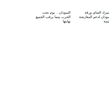
يراد الشاي ورقة
السودان… يوم نجت
ودان لدعم المعارضة
الحرب بينما يرقب الجميع
ينية
نهايتها