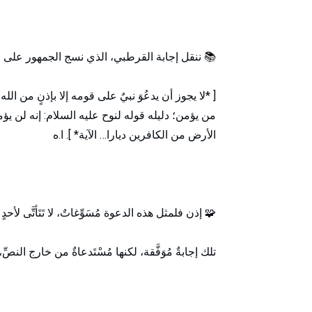
📚 ننقل إجابة القرطبي، الذي نسج الجمهور على مِنو
[ *لا يجوز أن يدعُوَ نبيٌ على قومه إلا بإذنٍ من ا
من يؤمن؛ دليله قوله لنوح عليه السلام: إنه لن يؤ
الأرض من الكافرين ديارا… الآية* ]. ا.ه
🧩 إذن فلمثل هذه الدعوة مُسَوِّغاتٌ، لا تَتَأتَّى لأحدٍ
تلك إجابةٌ مُوَفَّقة، لكنها مُسْتَدعاةٌ من خارج النص