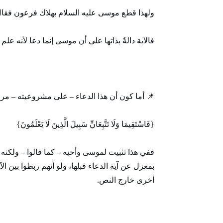
ولهذا قطع موسى عليه السلام بهلاك فرعون فقال: {
فالآية دالةٌ بذاتها على أن موسى إنما دعا لأنه 
📌 أما كون أن هذا الدعاء – على مشروعيته – مرجو
{فَاسْتَقِيمَا وَلَا تَتَّبِعَانِّ سَبِيلَ الَّذِينَ لَا يَعْلَمُونَ}
ففي هذا تثبيت لموسى وأخيه – كما قالوا – ولكنه
بمعزل عن آية الدعاء قبلها، ولو أنهم ربطوا بين الآيت
أخرى خارج النص.