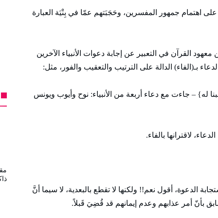
على اهتمام جمهور المفسرين، وحَجَبَتهم عمّا في بِنْيَة العبارة
ن معهود القرآن في التعبير عن إجابة دعوات الأنبياء الآخرين
عاء بـ(الفاء) الدالة على الترتيب والتعقيب والفور، مثل:
له} – جاءت مع دعاء أربعة من الأنبياء: نوح وأيوب ويونس
عاء، لاقترانها بالفاء.
مقب
ذاك
ابة الدعوة، أقول نعم!! ولكنها لا تقطع بالبعدية، لا سيما أنَّ
بأنّ أمر عذابهم وعدم إيمانهم قد قُضِيَ قَبلاً.