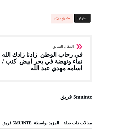
‫‫ شاركها‬
Google+
في رحاب الوطن زادنا زادك الله
نماء ونهضة في بحر ابيض كتب /
اسامه مهدي عبد الله
5muinte فريق
‫مقالات ذات صلة‬
‫‫المزيد بواسطة‬ ‬ 5MUINTE فريق