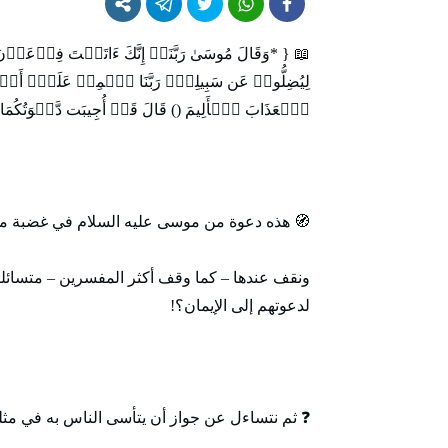
📖 { *وَقَالَ مُوسَىٰ رَبَّنَاۤ إِنَّكَ ءَاتَیۡتَ فِرۡعَوۡنَ وَ
لِیُضِلُّوا۟ عَن سَبِیلِكَۖ رَبَّنَا ٱطۡمِسۡ عَلَىٰۤ أَمۡوَ ٰ
ٱلۡعَذَابَ ٱلۡأَلِیمَ () قَالَ قَدۡ أُجِیبَت دَّعۡوَتُكُمَا فَٱس
🧭 هذه دعوة من موسى عليه السلام في غضبة من 
ونقف عندها – كما وقف أكثر المفسرين – متسائلين ع
لدعوتهم إلى الإيمان؟!
❓ ثم نتساءل عن جواز أن يتأسى الناس به في مثل