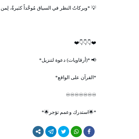
💡 *وبركاتُ النظر في السياق مُوحَّداً كثيرةٌ، لِمن تدبّ
❤️👇👇👇❤️
📢 *(أرقاويات) دعوة لتنزيل*
*القرآن على الواقع*
♾️♾️♾️♾️♾️♾️♾️
*🌟استدرك وعمم تؤجر🌟*