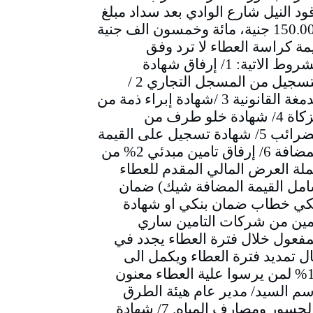
ود النيل شارع الوادي بعد سداد مبلغ
150.000 جنية، مائة وخمسون الف جنية
مة كراسة العطاء لا ترد وفق
الشروط الاتية: 1/ إرفاق شهادة
التسجيل من المسجل التجاري 2 /
الدمغة القانونية 3 /شهادة إبراء ذمة من
الزكاة 4/ شهادة خلو طرف من
الضرائب 5/ شهادة تسجيل على القيمة
المضافة 6/ إرفاق تامين مبدئي 2% من
لة العرض المالي المقدم للعطاء
مل القيمة المضافة شيك) ضمان
كي خطاب ضمان بنكي او شهادة
مين من شركات التامين ساري
مفعول خلال فترة العطاء يجدد في
ل تمديد فترة العطاء ويكمل الى
10% لمن يرسوا علية العطاء معنون
سم السيد/ مدير عام هيئة الطرق
والجسور ومصارف المياه. 7/ شهادة