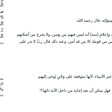
مق
9
َالِه، قال رحمه الله:
ال
لله، وإعلامٍ (منه) أنه ليس فيهم من يؤمن، ولا يخرج من أصلابهم
ال
من من قومك إلا من قد آمن، وعند ذلك قال: ربِّ لا تذر على
uinte
 غير الأنبياء، لأنها متوقفة على وَحْيٍ يُوحَى إليهم.
مذك
الإ
وال
ِّ، فهل يمكن أن نجد إجابة من داخل الآية ذاتها؟!
uinte