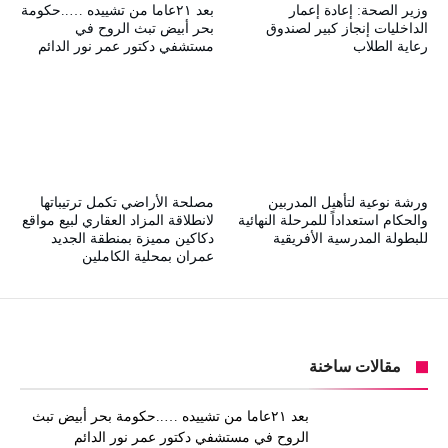
وزير الصحة: إعادة إعمار
بعد ٢١عاما من تشييده …..حكومة
الداخليات إنجاز كبير لصندوق
بحر أبيض تبث الروح في
رعاية الطلاب
مستشفي دكتور عمر نور الدائم
ورشة نوعية لتأهيل المدربين
مصلحة الأراضي تكمل ترتيباتها
والحكام استعداداً للمرحلة النهائية
لانطلاقة المزاد العقاري لبيع مواقع
للبطولة المدرسية الأفريقية
دكاكين مميزة بمنطقة الجديد
عمران بمحلية الكاملين
مقالات ساخنة
بعد ٢١عاما من تشييده …..حكومة بحر أبيض تبث
الروح في مستشفي دكتور عمر نور الدائم