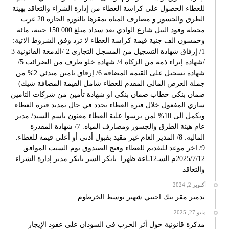
للعطاء الحصول على كراسة العطاء من إدارة الشراء والتعاقد بهيئة
الطرق والجسور و مصارف المياه بمقرها بالثورة الحارة 20 غرب
محطة وقود النيل شارع الوادي بعد سداد مبلغ 150.000 جنية، مائة
وخمسون الف جنية قيمة كراسة العطاء لا ترد وفق الشروط الاتية:
1/ إرفاق شهادة التسجيل من المسجل التجاري 2 /الدمغة القانونية 3
/شهادة إبراء ذمة من الزكاة 4/ شهادة خلو طرف من الضرائب 5/
شهادة تسجيل على القيمة المضافة 6/ إرفاق تامين مبدئي 2% من
جملة العرض المالي المقدم للعطاء شامل القيمة المضافة شيك)
ضمان بنكي خطاب ضمان بنكي او شهادة تأمين من شركات التامين
ساري المفعول خلال فترة العطاء يجدد في حال تمديد فترة العطاء
ويكمل الى 10% لمن يرسوا علية العطاء معنون باسم السيد/ مدير
عام هيئة الطرق والجسور ومصارف المياه. 7/ شهادة المقدرة
المالية. 8/ المدير العام غير مقيد بقبول أدني أو أعلى قيمة للعطاء.
9/ اخر موعد للتقديم للعطاء وفتح الصندوق يوم السبت الموافق
2025/7/12م السـ12ـاعة ظهرا. بابكر السر بابكر مدير إدارة الشراء
والتعاقد
أكتوبر 2, 2024
تدمير مقر بنك اجنبي شهير بوسط الخرطوم
مايو 27, 2025
مذكرة قانونية حول أثر الحرب في السودان على عقود الإيجار