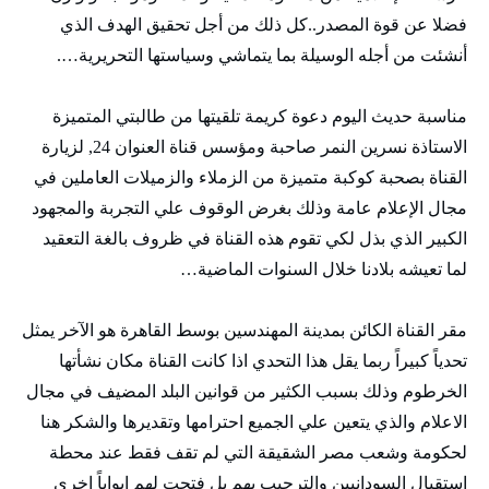
فضلا عن قوة المصدر..كل ذلك من أجل تحقيق الهدف الذي
أنشئت من أجله الوسيلة بما يتماشي وسياستها التحريرية….
مناسبة حديث اليوم دعوة كريمة تلقيتها من طالبتي المتميزة
الاستاذة نسرين النمر صاحبة ومؤسس قناة العنوان 24, لزيارة
القناة بصحبة كوكبة متميزة من الزملاء والزميلات العاملين في
مجال الإعلام عامة وذلك بغرض الوقوف علي التجربة والمجهود
الكبير الذي بذل لكي تقوم هذه القناة في ظروف بالغة التعقيد
لما تعيشه بلادنا خلال السنوات الماضية…
مقر القناة الكائن بمدينة المهندسين بوسط القاهرة هو الآخر يمثل
تحدياً كبيراً ربما يقل هذا التحدي اذا كانت القناة مكان نشأتها
الخرطوم وذلك بسبب الكثير من قوانين البلد المضيف في مجال
الاعلام والذي يتعين علي الجميع احترامها وتقديرها والشكر هنا
لحكومة وشعب مصر الشقيقة التي لم تقف فقط عند محطة
استقبال السودانيين والترحيب بهم بل فتحت لهم ابواباً اخري