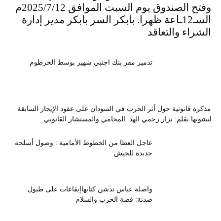
وفتح الصندوق يوم السبت الموافق 2025/7/12م
السـ12ـاعة ظهرا. بابكر السر بابكر مدير إدارة
الشراء والتعاقد
تدمير مقر بنك اجنبي شهير بوسط الخرطوم
مذكرة قانونية حول أثر الحرب في السودان على عقود الإيجار السابقة
لنشوبها بقلم: نزار رحمي الهد المحامي والمستشار القانوني
عاجل العطا من الخطوط الأمامية : وصول أسلحة
جديدة للجيش
واصلة عباس تدشن كتابهاإيقاعات على طبول
صدئة: قصة الحرب والسلام