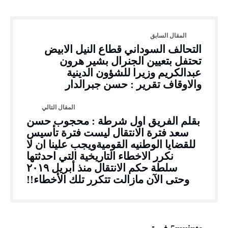
التحالف السوداني قطاع النيل الابيض
تحتفل بتعيين الجنرال بشير هرون
عبدالكريم وزيرا للشؤون الدينية
والاوقاف تقرير : حسن جبرالدار
بقلم الفريق اول شرطة : محجوب حسن
سعد فترة الانتقال ليست فترة تأسيس
للقضايا الوطنيه القوميةويجب علينا ان لا
نكرر الاخطاء التاريخية التي احدثتها
سلطة حكم الانتقال منذ أبريل ٢٠١٩
وحتى الآن مازالت تتكرر تلك الأخطاء!!