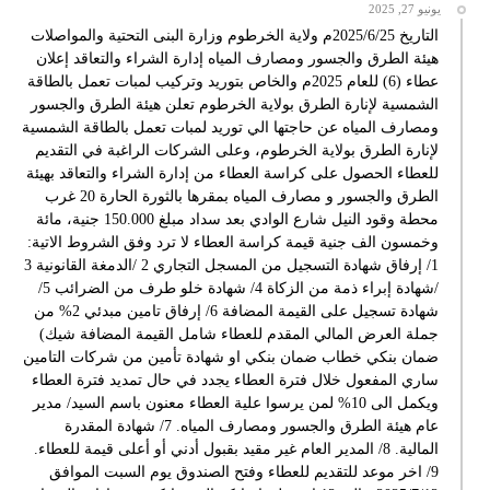
يونيو 27, 2025
التاريخ 2025/6/25م ولاية الخرطوم وزارة البنى التحتية والمواصلات
هيئة الطرق والجسور ومصارف المياه إدارة الشراء والتعاقد إعلان
عطاء (6) للعام 2025م والخاص بتوريد وتركيب لمبات تعمل بالطاقة
الشمسية لإنارة الطرق بولاية الخرطوم تعلن هيئة الطرق والجسور
ومصارف المياه عن حاجتها الي توريد لمبات تعمل بالطاقة الشمسية
لإنارة الطرق بولاية الخرطوم، وعلى الشركات الراغبة في التقديم
للعطاء الحصول على كراسة العطاء من إدارة الشراء والتعاقد بهيئة
الطرق والجسور و مصارف المياه بمقرها بالثورة الحارة 20 غرب
محطة وقود النيل شارع الوادي بعد سداد مبلغ 150.000 جنية، مائة
وخمسون الف جنية قيمة كراسة العطاء لا ترد وفق الشروط الاتية:
1/ إرفاق شهادة التسجيل من المسجل التجاري 2 /الدمغة القانونية 3
/شهادة إبراء ذمة من الزكاة 4/ شهادة خلو طرف من الضرائب 5/
شهادة تسجيل على القيمة المضافة 6/ إرفاق تامين مبدئي 2% من
جملة العرض المالي المقدم للعطاء شامل القيمة المضافة شيك)
ضمان بنكي خطاب ضمان بنكي او شهادة تأمين من شركات التامين
ساري المفعول خلال فترة العطاء يجدد في حال تمديد فترة العطاء
ويكمل الى 10% لمن يرسوا علية العطاء معنون باسم السيد/ مدير
عام هيئة الطرق والجسور ومصارف المياه. 7/ شهادة المقدرة
المالية. 8/ المدير العام غير مقيد بقبول أدني أو أعلى قيمة للعطاء.
9/ اخر موعد للتقديم للعطاء وفتح الصندوق يوم السبت الموافق