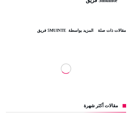
5muinte فريق
‫مقالات ذات صلة‬
‫‫المزيد بواسطة‬ ‬ 5MUINTE فريق
مقالات أكثر شهرة