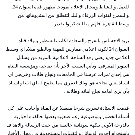
للعمل والنشاط ومجال الإعلام نموذجا بظهور قناة العنوان 24..
والسماح لقنوات الزرقاء والبلد لتنطلق من استديوهاتها من
وسط القاهرة..فلهم منا الشكر والتقدير..
يزيد الاحساس بالفرح والسعادة لكاتب السطور بميلاد قناة
العنوان 24 لكونه اعلامي ممارس للمهنة وبالطبع ميلاد اي وسيط
اعلامي جديد يعني رفد الساحة الاعلامية بالمزيد من وسائل
التنوير المعرفي..ويأتي السبب الآخر بأن صاحبة ومؤسسة القناة
هي إحدي ثمرات غرسنا في الجامعات ونجاح طلاب وخريجي اي
استاذ يعني نجاحه هو..وتلك لعمري مما يطمح له اي اب او استاذ
بأن يري امامه نجاح ابنائه وطلابه..
قدمت الاستاذة نسرين شرحا مفصلا عن القناة وأجابت علي كل
أسئلة الحضور بموضوعية رغم صعوبة بعضها..فالقناة اخبارية
بالدرجة الأولي بنكهة سودانية خالصة من حيث الرسالة والاهداف
باستخدام احدث الوسائل والتقنيات المستخدمة في مجال الأخبار