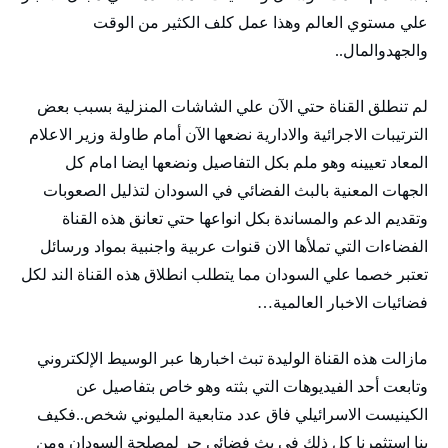
علي مستوي العالم وهذا عمل كلف الكثير من الوقت
والجهدوالمال..
لم تنطلق القناة حتي الآن علي الشاشات المنزلية بسبب بعض
الترتيبات الاجرائية والادارية نضعها الآن أمام طاولة وزير الاعلام
المعاد تعيينه وهو ملم بكل التفاصيل ونضعها ايضا امام كل
الجهات المعنية بالبث الفضائي في السودان لتذليل الصعوبات
وتقديم الدعم والمساندة بكل انواعها حتي تعانق هذه القناة
الفضاءات التي تملأها الان قنوات عربية واجنبية بمواد ورسائل
تعتبر خصما علي السودان مما يتطلب انطلاق هذه القناة الند لكل
فضائيات الاخبار العالمية…
مازالت هذه القناة الوليدة تبث اخبارها عبر الوسيط الإلكتروني
وتابعت أحد الفيديوهات التي بثته وهو خاص بتفاصيل عن
الكينيست الاسرائيلي فاق عدد متابعية المليوني شخص..فكيف
بنا استثمرنا كل ذلك في بث فضائي حر لمصلحة السودان ومن