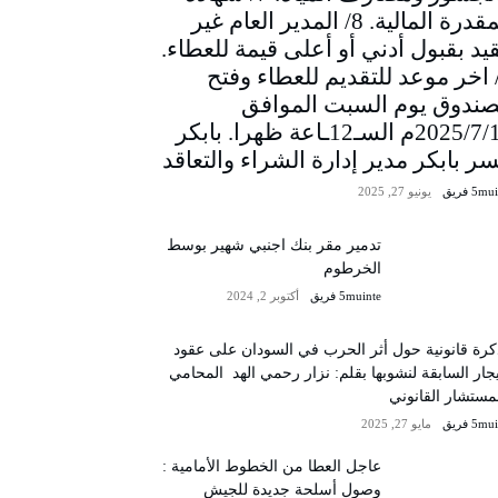
المقدرة المالية. 8/ المدير العام غير
يد بقبول أدني أو أعلى قيمة للعطاء.
/ اخر موعد للتقديم للعطاء وفتح
صندوق يوم السبت الموافق
2025/7/12م السـ12ـاعة ظهرا. بابكر
سر بابكر مدير إدارة الشراء والتعاقد
5m فريق
يونيو 27, 2025
تدمير مقر بنك اجنبي شهير بوسط
الخرطوم
5muinte فريق
أكتوبر 2, 2024
رة قانونية حول أثر الحرب في السودان على عقود
يجار السابقة لنشوبها بقلم: نزار رحمي الهد المحامي
مستشار القانوني
5m فريق
مايو 27, 2025
عاجل العطا من الخطوط الأمامية :
وصول أسلحة جديدة للجيش