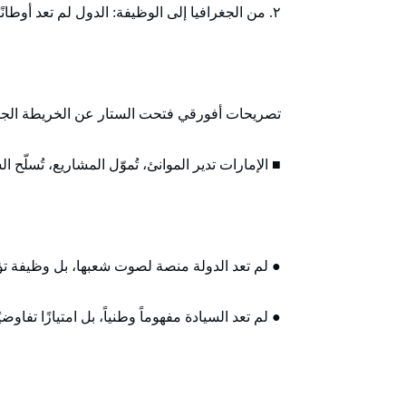
٢. من الجغرافيا إلى الوظيفة: الدول لم تعد أوطانًا… بل مكاتب تشغيل
تصريحات أفورقي فتحت الستار عن الخريطة الجد
■ الإمارات تدير الموانئ، تُموّل المشاريع، تُسلّح 
● لم تعد الدولة منصة لصوت شعبها، بل وظيفة تؤد
● لم تعد السيادة مفهوماً وطنياً، بل امتيازًا تفاو