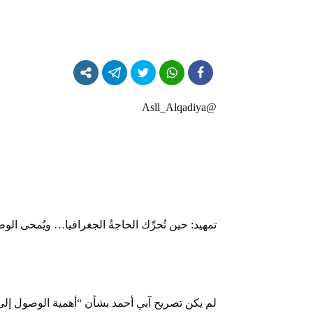
@Asll_Alqadiya
تمهيد: حين تُحرِّك الحاجةُ الجغرافيا… ويُمحى ال
لم يكن تصريح آبي أحمد بشأن “أهمية الوصول إلى 