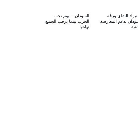
يراد الشاي ورقة
السودان… يوم نجت
ودان لدعم المعارضة
الحرب بينما يرقب الجميع
ينية
نهايتها