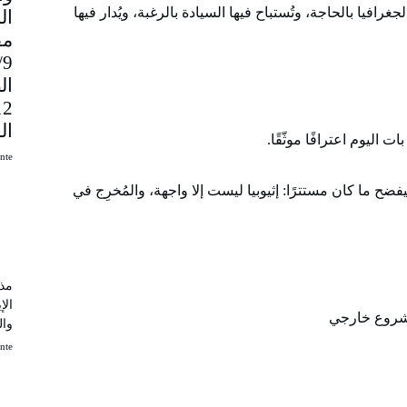
يا بالحاجة، وتُستباح فيها السيادة بالرغبة، ويُدار فيها
مق
9
ال
ال
 اليوم اعترافًا موثّقًا.
uinte
ح ما كان مستترًا: إثيوبيا ليست إلا واجهة، والمُخرِج في
مذك
الإ
وال
uinte