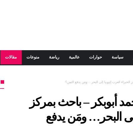
سياسة
حوارات
عالمية
رياضة
منوعات
مقالات
لخبراء العرب إثيوبيا إلى البحر… ومَن يدفع الثمن؟
د أبوبكر – باحث بمركز
إلى البحر… ومَن يدفع