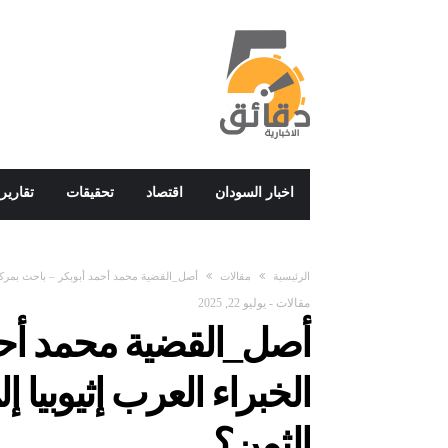
اخبار السودان
اقتصاد
تحقيقات
تقارير
‫الرئيسية‬
مقالات
أصل_القضية محمد أحمد أبوبكر – باحث بمركز ا
مقالات
-
يوليو 22, 2025
أصل_القضية محمد أحم
الخبراء العرب إثيوبيا 
الثمن؟