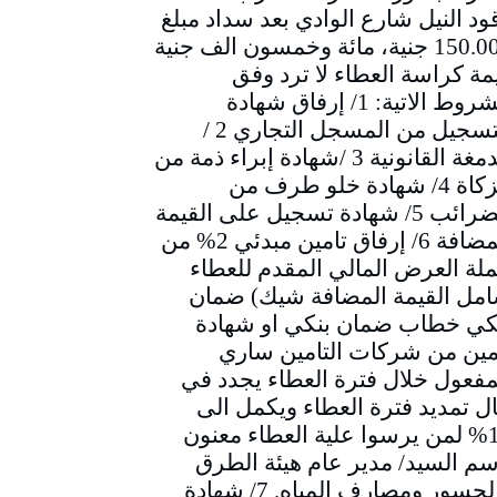
ود النيل شارع الوادي بعد سداد مبلغ
150.000 جنية، مائة وخمسون الف جنية
مة كراسة العطاء لا ترد وفق
الشروط الاتية: 1/ إرفاق شهادة
التسجيل من المسجل التجاري 2 /
الدمغة القانونية 3 /شهادة إبراء ذمة من
الزكاة 4/ شهادة خلو طرف من
الضرائب 5/ شهادة تسجيل على القيمة
المضافة 6/ إرفاق تامين مبدئي 2% من
لة العرض المالي المقدم للعطاء
مل القيمة المضافة شيك) ضمان
كي خطاب ضمان بنكي او شهادة
مين من شركات التامين ساري
مفعول خلال فترة العطاء يجدد في
ل تمديد فترة العطاء ويكمل الى
10% لمن يرسوا علية العطاء معنون
سم السيد/ مدير عام هيئة الطرق
والجسور ومصارف المياه. 7/ شهادة