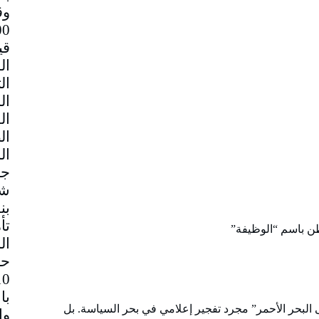
وق
قي
جم
شا
بن
تأ
وطن باسم “الوظيفة”
ال
حا
با
البحر الأحمر” مجرد تفجير إعلامي في بحر السياسة. بل