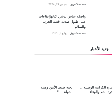
5muinte فريق
سبتمبر 29, 2024
واصلة عباس تدشن كتابهاإيقاعات
على طبول صدئة: قصة الحرب
والسلام
5muinte فريق
يوليو 9, 2025
جديد الأخبار
رة الكرامة الوطنية…
لجنة ضبط الأمن وهيبة
رة الدم والوفاء
الدولة….!!