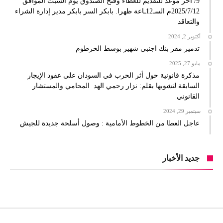
9/ اخر موعد للتقديم للعطاء وفتح الصندوق يوم السبت الموافق
2025/7/12م السـ12ـاعة ظهرا. بابكر السر بابكر مدير إدارة الشراء
والتعاقد
أكتوبر 2, 2024
تدمير مقر بنك اجنبي شهير بوسط الخرطوم
مايو 27, 2025
مذكرة قانونية حول أثر الحرب في السودان على عقود الإيجار
السابقة لنشوبها بقلم: نزار رحمي الهد المحامي والمستشار
القانوني
سبتمبر 29, 2024
عاجل العطا من الخطوط الأمامية : وصول أسلحة جديدة للجيش
جديد الأخبار