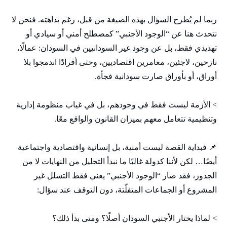
ربما لم يُطرح السؤال بهذه الصيغة من قبل، رغم بداهته. فنحن لا
نتحدث هنا عن “الوجود الأجنبي” كمصطلح أمني أو سيادي أو
تهديدي فقط، بل عن وجود غير السودانيين في السودان: عمالًا،
نازحين، لاجئين، مغامرين اقتصاديين، وحتى أفرادًا اندمجوا بلا
أوراق، أو بأوراق صارت سودانية فجأة.
> الأزمة ليست فقط في وجودهم، بل في غياب منظومة إدارية
وتنظيمية تتعامل معهم بميزان القانون والواقع معًا.
📌 فبداية القصة ليست أمنية، بل إنسانية واقتصادية واجتماعية
أيضًا… لكن لأننا كدولة غالبًا ما نبدأ التحليل من النهايات لا من
الجذور، فقد صار “الوجود الأجنبي” يعني فقط التسلل غير
المشروع أو الجماعات المتفلّتة، دون التوقف عند سؤال:
> لماذا يختار الأجنبي السودان أصلًا؟ ومتى بدأ ذلك؟