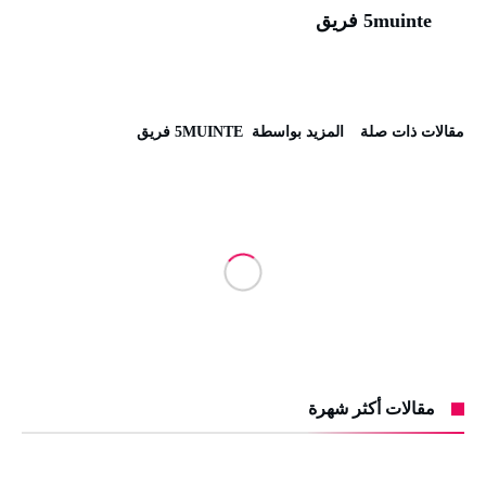
5muinte فريق
‫مقالات ذات صلة‬
‫‫المزيد بواسطة‬ ‬ 5MUINTE فريق
مقالات أكثر شهرة