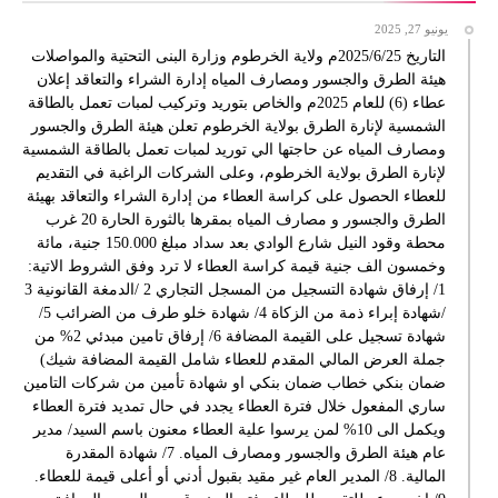
يونيو 27, 2025
التاريخ 2025/6/25م ولاية الخرطوم وزارة البنى التحتية والمواصلات
هيئة الطرق والجسور ومصارف المياه إدارة الشراء والتعاقد إعلان
عطاء (6) للعام 2025م والخاص بتوريد وتركيب لمبات تعمل بالطاقة
الشمسية لإنارة الطرق بولاية الخرطوم تعلن هيئة الطرق والجسور
ومصارف المياه عن حاجتها الي توريد لمبات تعمل بالطاقة الشمسية
لإنارة الطرق بولاية الخرطوم، وعلى الشركات الراغبة في التقديم
للعطاء الحصول على كراسة العطاء من إدارة الشراء والتعاقد بهيئة
الطرق والجسور و مصارف المياه بمقرها بالثورة الحارة 20 غرب
محطة وقود النيل شارع الوادي بعد سداد مبلغ 150.000 جنية، مائة
وخمسون الف جنية قيمة كراسة العطاء لا ترد وفق الشروط الاتية:
1/ إرفاق شهادة التسجيل من المسجل التجاري 2 /الدمغة القانونية 3
/شهادة إبراء ذمة من الزكاة 4/ شهادة خلو طرف من الضرائب 5/
شهادة تسجيل على القيمة المضافة 6/ إرفاق تامين مبدئي 2% من
جملة العرض المالي المقدم للعطاء شامل القيمة المضافة شيك)
ضمان بنكي خطاب ضمان بنكي او شهادة تأمين من شركات التامين
ساري المفعول خلال فترة العطاء يجدد في حال تمديد فترة العطاء
ويكمل الى 10% لمن يرسوا علية العطاء معنون باسم السيد/ مدير
عام هيئة الطرق والجسور ومصارف المياه. 7/ شهادة المقدرة
المالية. 8/ المدير العام غير مقيد بقبول أدني أو أعلى قيمة للعطاء.