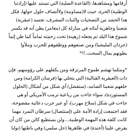
أرقامها ومشاهدها، (القاعدة الصلبة) التي تستند عليها (إرادتنا
الوطنية) الحرة، حيث لا(مساومة) ولاأنصاف حلول حولها، فكل
هذا الحشد من التضحيات والثبات المشرف، تجسد (عبقرية)
شعبنا وجاهزية أبنائه في منازلة كل (مغامر) يظن أنه قد يكسر
شموخ هذا البلد ثم يجعله (رهينة) تحت رحمته تماماً كما ظن إثماً
(جرذان المليشيا) ومن صنعوهم ووظفوهم للحرب وملأوا
بطونهم بمال السحت..!!*
*ومثلما تهشم طموح المرتزقة ومن يكفلهم علي رؤوسهم، فإن
ذات (العبقرية القتالية) التي يتحلي بها (فرسان الكرامة) ومن
خلفهم شعبنا الصامد، (ستفشل) أي شكل من أشكال (الحلول
المستوردة)، سواء جاءت من رباعية ترمب الأمريكي أو هي
جاءت في شكل (سلاح مهرب)، أو عبر حرب دعائية مفضوحة،
فقد اجتمعت إرادة الأمة علي (إستئصال) سرطان التمرد مهما
كانت كلفة هذه المهمة الوطنية…ولن بستطيع كائن من كان أن
يفرض علينا (أجندة) في ظاهرها (حل سلمي) وفي باطنها (نوايا