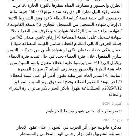
الطرق والجسور و مصارف المياه بمقرها بالثورة الحارة 20 غرب
محطة وقود النيل شارع الوادي بعد سداد مبلغ 150.000 جنية، مائة
وخمسون الف جنية قيمة كراسة العطاء لا ترد وفق الشروط الاتية:
1/ إرفاق شهادة التسجيل من المسجل التجاري 2 /الدمغة القانونية 3
/شهادة إبراء ذمة من الزكاة 4/ شهادة خلو طرف من الضرائب 5/
شهادة تسجيل على القيمة المضافة 6/ إرفاق تامين مبدئي 2% من
جملة العرض المالي المقدم للعطاء شامل القيمة المضافة شيك)
ضمان بنكي خطاب ضمان بنكي او شهادة تأمين من شركات التامين
ساري المفعول خلال فترة العطاء يجدد في حال تمديد فترة العطاء
ويكمل الى 10% لمن يرسوا علية العطاء معنون باسم السيد/ مدير
عام هيئة الطرق والجسور ومصارف المياه. 7/ شهادة المقدرة
المالية. 8/ المدير العام غير مقيد بقبول أدني أو أعلى قيمة للعطاء.
9/ اخر موعد للتقديم للعطاء وفتح الصندوق يوم السبت الموافق
2025/7/12م السـ12ـاعة ظهرا. بابكر السر بابكر مدير إدارة الشراء
والتعاقد
أكتوبر 2, 2024
تدمير مقر بنك اجنبي شهير بوسط الخرطوم
مايو 27, 2025
مذكرة قانونية حول أثر الحرب في السودان على عقود الإيجار
السابقة لنشوبها بقلم: نزار رحمي الهد المحامي والمستشار