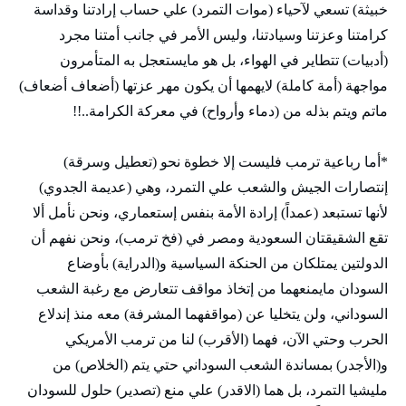
خبيثة) تسعي لآحياء (موات التمرد) علي حساب إرادتنا وقداسة
كرامتنا وعزتنا وسيادتنا، وليس الأمر في جانب أمتنا مجرد
(أدبيات) تتطاير في الهواء، بل هو مايستعجل به المتأمرون
مواجهة (أمة كاملة) لايهمها أن يكون مهر عزتها (أضعاف أضعاف)
ماتم ويتم بذله من (دماء وأرواح) في معركة الكرامة..!!
*أما رباعية ترمب فليست إلا خطوة نحو (تعطيل وسرقة)
إنتصارات الجيش والشعب علي التمرد، وهي (عديمة الجدوي)
لأنها تستبعد (عمداً) إرادة الأمة بنفس إستعماري، ونحن نأمل ألا
تقع الشقيقتان السعودية ومصر في (فخ ترمب)، ونحن نفهم أن
الدولتين يمتلكان من الحنكة السياسية و(الدراية) بأوضاع
السودان مايمنعهما من إتخاذ مواقف تتعارض مع رغبة الشعب
السوداني، ولن يتخليا عن (مواقفهما المشرفة) معه منذ إندلاع
الحرب وحتي الآن، فهما (الأقرب) لنا من ترمب الأمريكي
و(الأجدر) بمساندة الشعب السوداني حتي يتم (الخلاص) من
مليشيا التمرد، بل هما (الاقدر) علي منع (تصدير) حلول للسودان