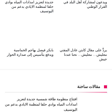
ويدعون لمشاركة أهل البلد في
جديدة لتعزيز امدادات المياه بوادي
القرار الوطني
حلفا لمنظمة الايادي بدعم من
اليونسيف
يردٍّ على مقال كابتن عادل المفتي
بابكر فيصل يهاجم الخماسية
معليش… معليش… نحنا عندنا
ويدفع بتأسيس إلى صدارة الحوار
جيش
مقالات ساخنة
افتتاح منظومة طاقة شمسية جديدة لتعزيز
امدادات المياه بوادي حلفا لمنظمة الايادي بدعم من
اليونسيف