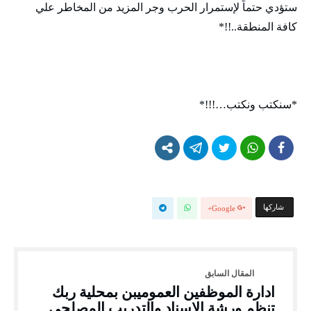
ستؤدي حتماً لإستمرار الحرب وجر المزيد من المخاطر علي
كافة المنطقة..!!*
*سنكتب ونكتب…!!!*
‫‫ شاركها‬
Google+
ادارة الموظفين العموميبن بمحلية ربك
تنظم ورشة الإسناد والتدريب المصلحي