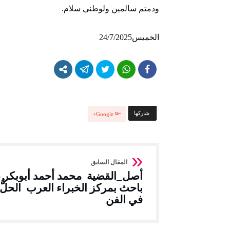
ودمتم سالمين ولوطني سلام.
الخميس24/7/2025
‫‫ شاركها‬
Google+
أصل_القضية محمد أحمد أبوبكر 
باحث بمركز الخبراء العرب الحلُّ
في الفن