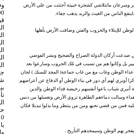
وق
تصغر وسرعان ماتتلاشي كشجرة خبيثة أجتثت من علي الأرض
نفع الناس من الغيث والزبد يذھب جفاء.
قي
طن للإبتلاء والحروب والفتن وضاقت الأرض بأھلھا
تي صدعت أركان الدولة الصراخ والضجيج ونشر الفوضي
لتغيير بل وكانوا ھم من تسبب في تلك الحروب وسارعوا بعد
جم
 أعداء الوطن وغاب مع من غاب جماعة( المجد للستك ) لجان
شا
زا أونري لھم أي دور في بناء الوطن أو الدفاع عن أعراضھم
بن
 أنبري شباب باعوا أنفسھم رخيصة فداء الوطن والدين
تأ
فداء وسالت دماءھم الطاھرة تروي الأرض وتغسلھا من دنس
ال
 عليه فمن من قضي نحبھ ومن من ينتظر وما بدلوا تبديلا فكان
حا
با
فخر بھم الوطن وسيمجدھم التأريخ .