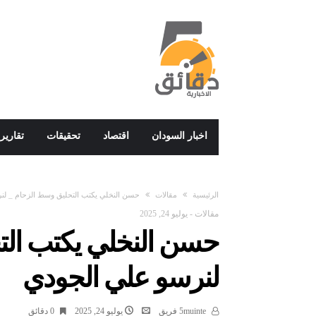
اخبار السودان
اقتصاد
تحقيقات
تقارير
‫الرئيسية‬
مقالات
حسن النخلي يكتب التحليق وسط الزحام _ لن
مقالات
-
يوليو 24, 2025
حسن النخلي يكتب الت
لنرسو علي الجودي
5muinte فريق
يوليو 24, 2025
0 ‫دقائق‬