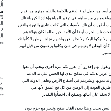
مق
أيضا من حمل لواء الدعم بالكلمة والقلم ومنھم من قدم
9
اء ومنھم من ساھم في توفير المياة وإعادة الكھرباء تلك
ال
ب أظھرت أن تلك الأصوات التي كانت تنادي بالثورة والتغير
وضحت تلك الحرب أيضا أن الأمة بخير طالما كان ھؤلاء ھم
ال
لا تركوا البلاد ولا تخلوا عن واجبهم تجاھ الوطن لا كأولئك
uinte
كأن الوطن لا يعينھم في شئ وكانوا يزعمون من قبل أنھم
تنير.
م ونقول لھم إحذروا أن يغرر بكم مرة أخري ويجب أن تعوا
 عزيز لديكم في مذابح يندي لھا الجبين علي يد الدعم
مذك
م تدعمونھا وتشردتم في أصقاع الأرض وھاھي الدولة التي
الإ
طريق العودة إلي الوطن من كل فج عميق لأنھا ھي
وال
 يحقد علي أبنائھ ويصفح أن اخطأوا التقدير.
uinte
م ليس بجديد و ھذا ديدن القائد صفح وتدبير مع حزم دون