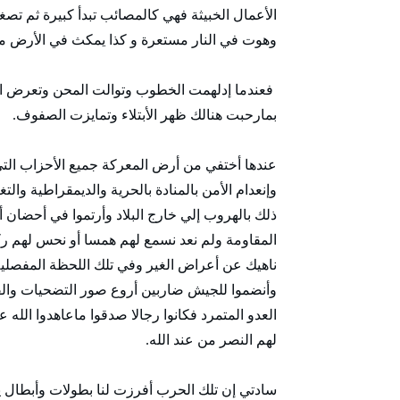
الأعمال الخبيثة فھي كالمصائب تبدأ كبيرة ثم 
وھوت في النار مستعرة و كذا يمكث في الأرض ماي
فعندما إدلھمت الخطوب وتوالت المحن وتعرض الو
بمارحبت ھنالك ظھر الأبتلاء وتمايزت الصفوف.
عندھا أختفي من أرض المعركة جميع الأحزاب ال
وإنعدام الأمن بالمنادة بالحرية والديمقراطية وا
ذلك بالھروب إلي خارج البلاد وأرتموا في أحضان
المقاومة ولم نعد نسمع لھم ھمسا أو نحس لھم رك
ناھيك عن أعراض الغير وفي تلك اللحظة المفصلية
وأنضموا للجيش ضاربين أروع صور التضحيات وال
العدو المتمرد فكانوا رجالا صدقوا ماعاھدوا الله
لھم النصر من عند الله.
سادتي إن تلك الحرب أفرزت لنا بطولات وأبطال ي