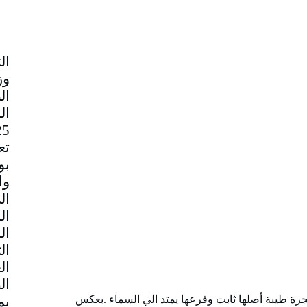
وز
ال
تع
بو
وا
ال
ال
ال
ال
ال
ال
شجرة طيبة أصلھا ثابت وفرعها يمتد الي السماء .بعكس