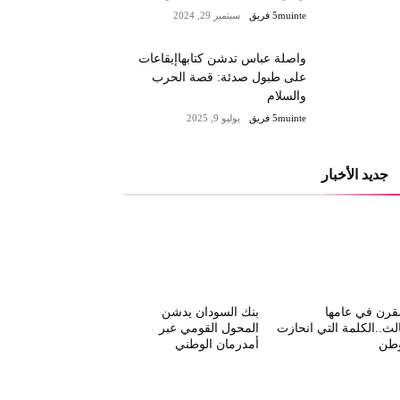
5muinte فريق
سبتمبر 29, 2024
واصلة عباس تدشن كتابهاإيقاعات
على طبول صدئة: قصة الحرب
والسلام
5muinte فريق
يوليو 9, 2025
جديد الأخبار
قرن في عامها
بنك السودان يدشن
الث..الكلمة التي انحازت
المحول القومي عبر
وطن
أمدرمان الوطني