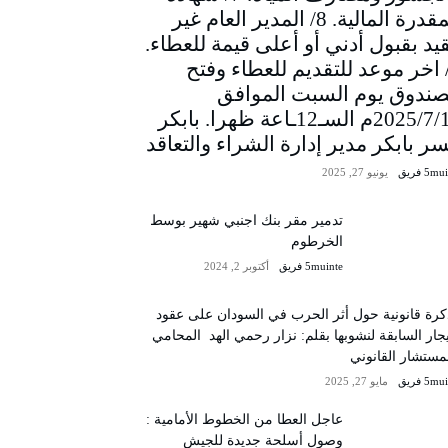
المقدرة المالية. 8/ المدير العام غير
يد بقبول أدني أو أعلى قيمة للعطاء.
/ اخر موعد للتقديم للعطاء وفتح
صندوق يوم السبت الموافق
2025/7/12م السـ12ـاعة ظهرا. بابكر
سر بابكر مدير إدارة الشراء والتعاقد
5m فريق
يونيو 27, 2025
تدمير مقر بنك اجنبي شهير بوسط
الخرطوم
5muinte فريق
أكتوبر 2, 2024
رة قانونية حول أثر الحرب في السودان على عقود
يجار السابقة لنشوبها بقلم: نزار رحمي الهد المحامي
مستشار القانوني
5m فريق
مايو 27, 2025
عاجل العطا من الخطوط الأمامية :
وصول أسلحة جديدة للجيش