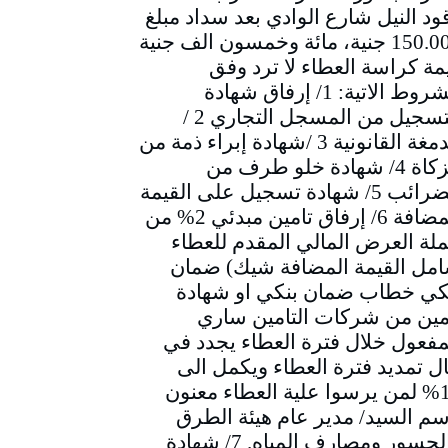
ود النيل شارع الوادي بعد سداد مبلغ
150.000 جنية، مائة وخمسون الف جنية
مة كراسة العطاء لا ترد وفق
الشروط الاتية: 1/ إرفاق شهادة
التسجيل من المسجل التجاري 2 /
الدمغة القانونية 3 /شهادة إبراء ذمة من
الزكاة 4/ شهادة خلو طرف من
الضرائب 5/ شهادة تسجيل على القيمة
المضافة 6/ إرفاق تامين مبدئي 2% من
لة العرض المالي المقدم للعطاء
مل القيمة المضافة شيك) ضمان
كي خطاب ضمان بنكي او شهادة
مين من شركات التامين ساري
مفعول خلال فترة العطاء يجدد في
ل تمديد فترة العطاء ويكمل الى
10% لمن يرسوا علية العطاء معنون
سم السيد/ مدير عام هيئة الطرق
والجسور ومصارف المياه. 7/ شهادة