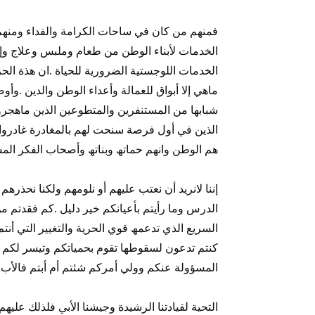
فمنھم من كان في ساحات الكرامة والفداء ومنھم 
الخدمات لأبناء الوطن من طعام وملبس وعلاج وإيو
الخدمات اللوجستية الضرورية للحياة .ان ھذة الحر
ماھي إلا أبواق للعمالة وأعداء الوطن والدين .وأ
شبابھا من المستنفرين والمتطوعين الذين ماھجروا و
الذين في أول فرصة سنحت لھم بالمغادرة غادروا 
ھم الوطن وانھم حماتھ وبناتھ وأصحاب الفكر المس
إننا لانريد أن نعتب عليھم أو نلومھم ولكنا نحذرھ
الدرس وما رأيتم بأعيانكم خير دليل .كم فقدتم من
السريع الذي تدعمھ قوي الحرية والتغيير التي أنت
كنتم تدعون لسقوطھا تقوم بحمياتكم وتيسر لكم 
المسؤولة عنكم وولي أمركم شئتم أم أبتم فالأب لا
التحية لقيادتنا الرشيدة وجيشنا الأبي فلذلك عليھ